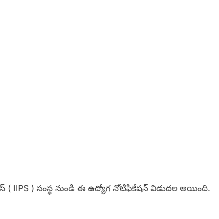
సెస్ ( IIPS ) సంస్థ నుండి ఈ ఉద్యోగ నోటిఫికేషన్ విడుదల అయింది.