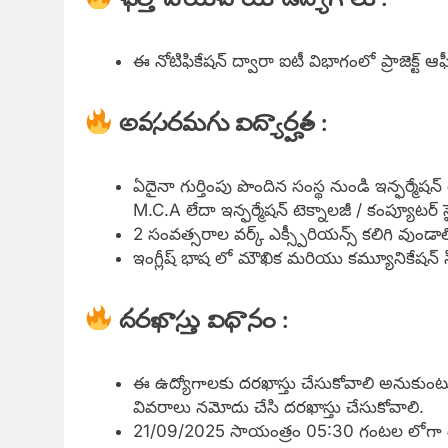
భర్తీ చేయబోయే ఉద్యోగాలు :
ఈ నోటిఫికేషన్ ద్వారా ఐటీ విభాగంలో ప్రాజెక్ట్ ఆఫీ
అవసరమగు విద్యార్హత :
ఏదైనా గుర్తింపు పొందిన సంస్థ నుండి ఇన్ఫర్మేషన్ ట
M.C.A లేదా ఇన్ఫర్మేషన్ టెక్నాలజీ / కంప్యూటర్ స
2 సంవత్సరాల వర్క్ ఎక్స్పీరియన్స్ కలిగి వుండాల
ఇంగ్లీష్ భాష లో మౌఖిక మరియు కమ్యూనికేషన్ స్క
దరఖాస్తు విధానం :
ఈ ఉద్యోగాలకు దరఖాస్తు చేసుకోవాలి అనుకుంటున్
వివరాలు నమోదు చేసి దరఖాస్తు చేసుకోవాలి.
21/09/2025 సాయంత్రం 05:30 గంటల లోగా దర