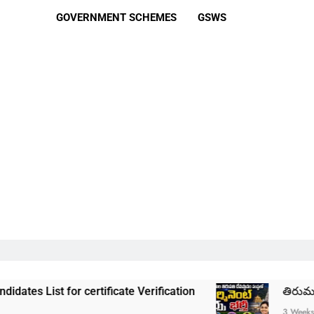
GOVERNMENT SCHEMES
GSWS
r certificate Verification
తిరుమల తిరుపతి దేవస్
3 Weeks Ago