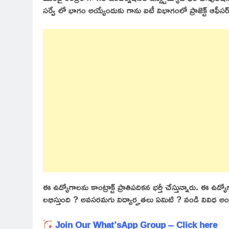
సర్వే లో భాగం అయ్యేందుకు గాను ఐటీ విభాగంలో ప్రాజెక్ట్ ఆఫీసర
ఈ ఉద్యోగాలను కాంట్రాక్ట్ ప్రాతిపదికన భర్తీ చేస్తున్నారు. ఈ
లభిస్తుంది ? అవసరమగు విద్యార్హతలు ఏమిటి ? వండి వివిధ 
Join Our What’sApp Group – Click here