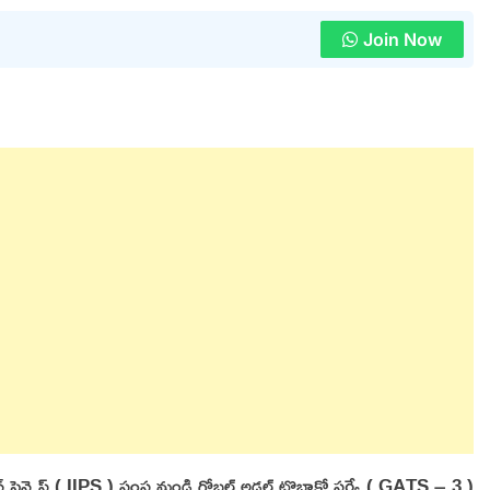
Join Now
 సైన్సెస్ ( IIPS ) సంస్థ నుండి గ్లోబల్ అడల్ట్ టొబాకో సర్వే ( GATS – 3 )