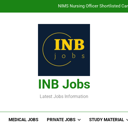
తిరుమల తిరుపతి దేవస్థానం సంస్థలో ఉద్యోగ
హైదరాబాద్ లో ఉన్న TI
తెలంగా
NIMS Nursing Officer Shortlisted Cand
తిరుమల తిరుపతి దేవస్థానం సంస్థలో ఉద్యోగ
హైదరాబాద్ లో ఉన్న TI
INB Jobs
Latest Jobs Information
MEDICAL JOBS
PRIVATE JOBS
STUDY MATERIAL