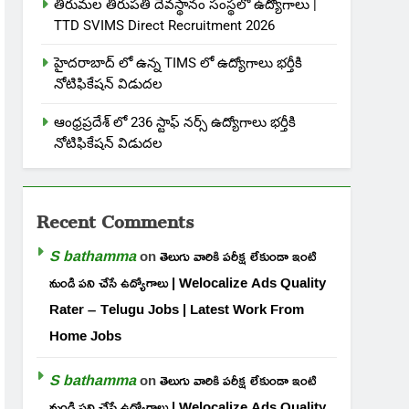
తిరుమల తిరుపతి దేవస్థానం సంస్థలో ఉద్యోగాలు |
TTD SVIMS Direct Recruitment 2026
హైదరాబాద్ లో ఉన్న TIMS లో ఉద్యోగాలు భర్తీకి
నోటిఫికేషన్ విడుదల
ఆంధ్రప్రదేశ్ లో 236 స్టాఫ్ నర్స్ ఉద్యోగాలు భర్తీకి
నోటిఫికేషన్ విడుదల
Recent Comments
S bathamma
on
తెలుగు వారికి పరీక్ష లేకుండా ఇంటి
నుండి పని చేసే ఉద్యోగాలు | Welocalize Ads Quality
Rater – Telugu Jobs | Latest Work From
Home Jobs
S bathamma
on
తెలుగు వారికి పరీక్ష లేకుండా ఇంటి
నుండి పని చేసే ఉద్యోగాలు | Welocalize Ads Quality