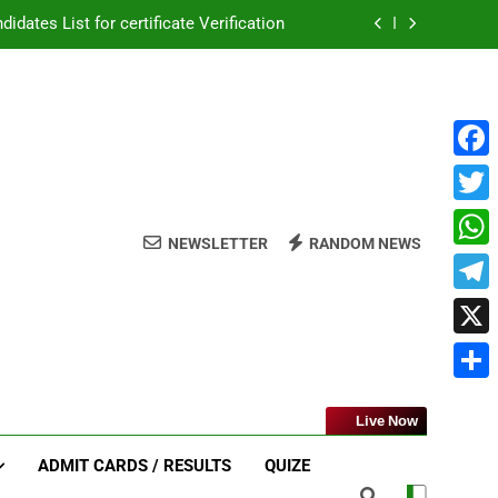
ాలు | TTD SVIMS Direct Recruitment 2026
MS లో ఉద్యోగాలు భర్తీకి నోటిఫికేషన్ విడుదల
ణ NHM లో ఉద్యోగాలకు నోటిఫికేషన్ విడుదల
Face
idates List for certificate Verification
Twitt
ాలు | TTD SVIMS Direct Recruitment 2026
NEWSLETTER
RANDOM NEWS
What
MS లో ఉద్యోగాలు భర్తీకి నోటిఫికేషన్ విడుదల
Tele
X
Shar
Live Now
ADMIT CARDS / RESULTS
QUIZE