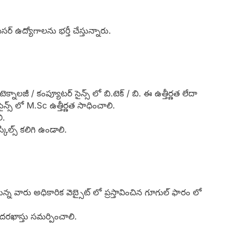
సర్ ఉద్యోగాలను భర్తీ చేస్తున్నారు.
ెక్నాలజీ / కంప్యూటర్ సైన్స్ లో బి.టెక్ / బి. ఈ ఉత్తీర్ణత లేదా
ైన్స్ లో M.Sc ఉత్తీర్ణత సాధించాలి.
ి.
ిల్స్ కలిగి ఉండాలి.
న వారు అధికారిక వెబ్సైట్ లో ప్రస్తావించిన గూగుల్ ఫారం లో
ఖాస్తు సమర్పించాలి.