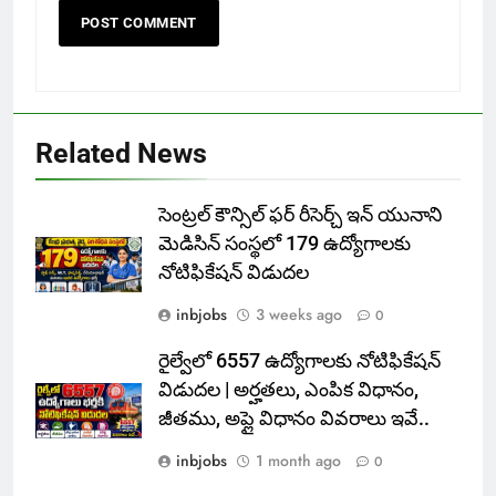
Related News
సెంట్రల్ కౌన్సిల్ ఫర్ రీసెర్చ్ ఇన్ యునాని
మెడిసిన్ సంస్థలో 179 ఉద్యోగాలకు
నోటిఫికేషన్ విడుదల
inbjobs
3 weeks ago
0
రైల్వేలో 6557 ఉద్యోగాలకు నోటిఫికేషన్
విడుదల | అర్హతలు, ఎంపిక విధానం,
జీతము, అప్లై విధానం వివరాలు ఇవే..
inbjobs
1 month ago
0