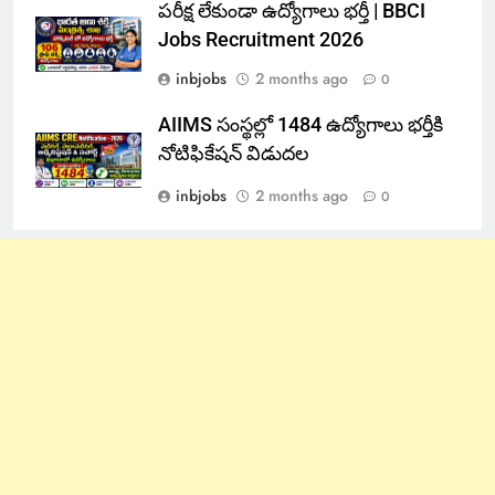
పరీక్ష లేకుండా ఉద్యోగాలు భర్తీ | BBCI
Jobs Recruitment 2026
inbjobs
2 months ago
0
AIIMS సంస్థల్లో 1484 ఉద్యోగాలు భర్తీకి
నోటిఫికేషన్ విడుదల
inbjobs
2 months ago
0