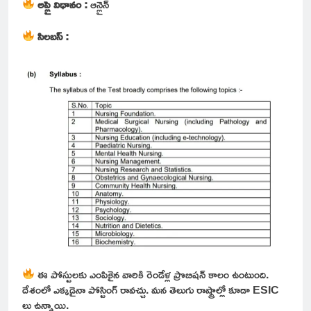
అప్లై విధానం :
ఆన్లైన్
సిలబస్ :
ఈ పోస్టులకు ఎంపికైన వారికి రెండేళ్ల ప్రొబిషన్ కాలం ఉంటుంది.
దేశంలో ఎక్కడైనా పోస్టింగ్ రావచ్చు. మన తెలుగు రాష్ట్రాల్లో కూడా ESIC
లు ఉన్నాయి.