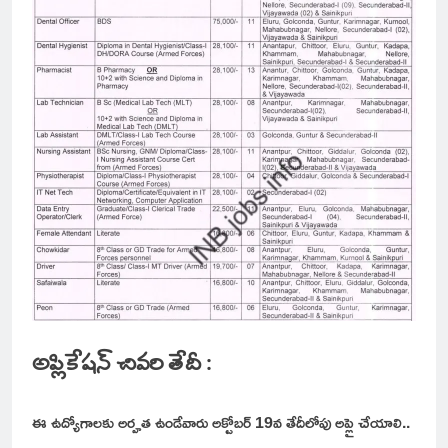
అప్లికేషన్ చివరి తేదీ :
ఈ ఉద్యోగాలకు అర్హత ఉండేవారు అక్టోబర్ 19వ తేదీలోపు అప్లై చేయాలి..