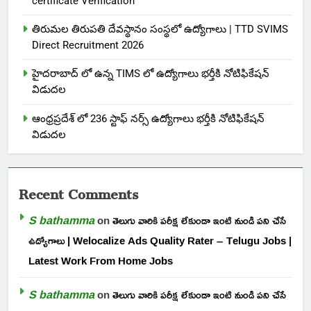
certificate Verification
తిరుమల తిరుపతి దేవస్థానం సంస్థలో ఉద్యోగాలు | TTD SVIMS
Direct Recruitment 2026
హైదరాబాద్ లో ఉన్న TIMS లో ఉద్యోగాలు భర్తీకి నోటిఫికేషన్
విడుదల
ఆంధ్రప్రదేశ్ లో 236 స్టాఫ్ నర్స్ ఉద్యోగాలు భర్తీకి నోటిఫికేషన్
విడుదల
Recent Comments
S bathamma
on
తెలుగు వారికి పరీక్ష లేకుండా ఇంటి నుండి పని చేసే
ఉద్యోగాలు | Welocalize Ads Quality Rater – Telugu Jobs |
Latest Work From Home Jobs
S bathamma
on
తెలుగు వారికి పరీక్ష లేకుండా ఇంటి నుండి పని చేసే