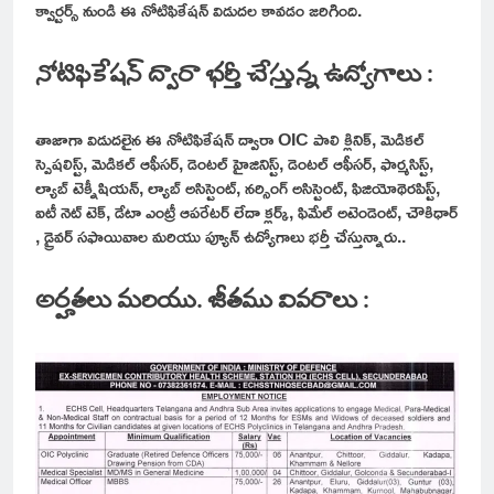
క్వార్టర్స్ నుండి ఈ నోటిఫికేషన్ విడుదల కావడం జరిగింది.
నోటిఫికేషన్ ద్వారా భర్తీ చేస్తున్న ఉద్యోగాలు :
తాజాగా విడుదలైన ఈ నోటిఫికేషన్ ద్వారా OIC పాలి క్లినిక్, మెడికల్
స్పెషలిస్ట్, మెడికల్ ఆఫీసర్, డెంటల్ హైజినిస్ట్, డెంటల్ ఆఫీసర్, ఫార్మసిస్ట్,
ల్యాబ్ టెక్నీషియన్, ల్యాబ్ అసిస్టెంట్, నర్సింగ్ అసిస్టెంట్, ఫిజియోథెరపిస్ట్,
ఐటీ నెట్ టెక్, డేటా ఎంట్రీ ఆపరేటర్ లేదా క్లర్క్, ఫిమేల్ అటెండెంట్, చౌకిధార్
, డ్రైవర్ సఫాయివాల మరియు ప్యూన్ ఉద్యోగాలు భర్తీ చేస్తున్నారు..
అర్హతలు మరియు. జీతము వివరాలు :