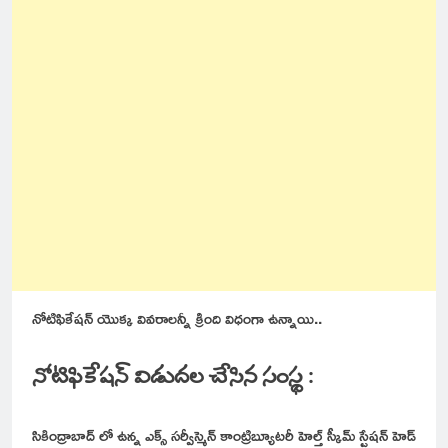
నోటిఫికేషన్ యొక్క వివరాలన్నీ క్రింది విధంగా ఉన్నాయి..
నోటిఫికేషన్ విడుదల చేసిన సంస్థ :
సికింద్రాబాద్ లో ఉన్న ఎక్స్ సర్వీస్మెన్ కాంట్రిబ్యూటరీ హెల్త్ స్కీమ్ స్టేషన్ హెడ్