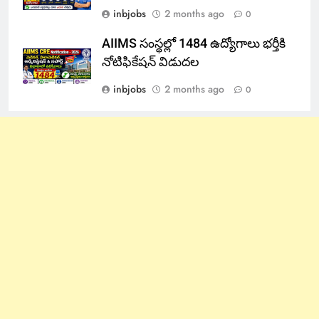
inbjobs
2 months ago
0
AIIMS సంస్థల్లో 1484 ఉద్యోగాలు భర్తీకి
నోటిఫికేషన్ విడుదల
inbjobs
2 months ago
0