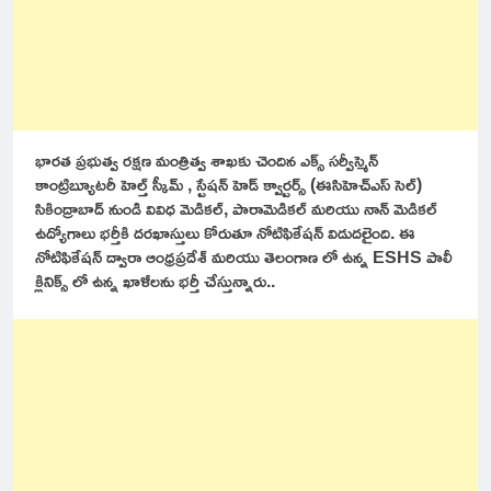
భారత ప్రభుత్వ రక్షణ మంత్రిత్వ శాఖకు చెందిన ఎక్స్ సర్వీస్మెన్
కాంట్రిబ్యూటరీ హెల్త్ స్కీమ్ , స్టేషన్ హెడ్ క్వార్టర్స్ (ఈసిహెచ్ఎస్ సెల్)
సికింద్రాబాద్ నుండి వివిధ మెడికల్, పారామెడికల్ మరియు నాన్ మెడికల్
ఉద్యోగాలు భర్తీకి దరఖాస్తులు కోరుతూ నోటిఫికేషన్ విడుదలైంది. ఈ
నోటిఫికేషన్ ద్వారా ఆంధ్రప్రదేశ్ మరియు తెలంగాణ లో ఉన్న ESHS పాలీ
క్లినిక్స్ లో ఉన్న ఖాళీలను భర్తీ చేస్తున్నారు..