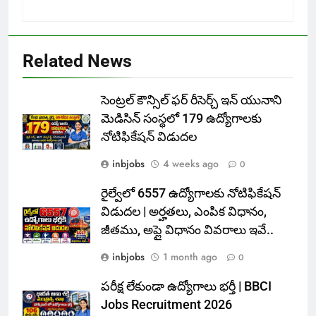
Related News
సెంట్రల్ కౌన్సిల్ ఫర్ రీసెర్చ్ ఇన్ యునాని
మెడిసిన్ సంస్థలో 179 ఉద్యోగాలకు
నోటిఫికేషన్ విడుదల
inbjobs
4 weeks ago
0
రైల్వేలో 6557 ఉద్యోగాలకు నోటిఫికేషన్
విడుదల | అర్హతలు, ఎంపిక విధానం,
జీతము, అప్లై విధానం వివరాలు ఇవే..
inbjobs
1 month ago
0
పరీక్ష లేకుండా ఉద్యోగాలు భర్తీ | BBCI
Jobs Recruitment 2026