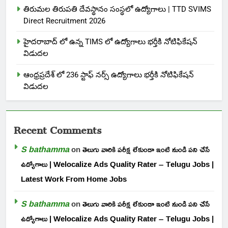
తిరుమల తిరుపతి దేవస్థానం సంస్థలో ఉద్యోగాలు | TTD SVIMS
Direct Recruitment 2026
హైదరాబాద్ లో ఉన్న TIMS లో ఉద్యోగాలు భర్తీకి నోటిఫికేషన్
విడుదల
ఆంధ్రప్రదేశ్ లో 236 స్టాఫ్ నర్స్ ఉద్యోగాలు భర్తీకి నోటిఫికేషన్
విడుదల
Recent Comments
S bathamma
on
తెలుగు వారికి పరీక్ష లేకుండా ఇంటి నుండి పని చేసే
ఉద్యోగాలు | Welocalize Ads Quality Rater – Telugu Jobs |
Latest Work From Home Jobs
S bathamma
on
తెలుగు వారికి పరీక్ష లేకుండా ఇంటి నుండి పని చేసే
ఉద్యోగాలు | Welocalize Ads Quality Rater – Telugu Jobs |