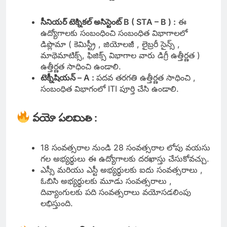
సీనియర్ టెక్నికల్ అసిస్టెంట్ B ( STA – B ) :
ఈ
ఉద్యోగాలకు సంబంధించి సంబంధిత విభాగాలలో
డిప్లొమా ( కెమిస్ట్రీ , జియోలజీ , లైబ్రరీ సైన్స్ ,
మాథెమాటిక్స్, ఫిజిక్స్ విభాగాల వారు డిగ్రీ ఉత్తీర్ణత )
ఉత్తీర్ణత సాధించి ఉండాలి.
టెక్నీషియన్ – A :
పదవ తరగతి ఉత్తీర్ణత సాధించి ,
సంబంధిత విభాగంలో ITI పూర్తి చేసి ఉండాలి.
వయో పరిమితి :
18 సంవత్సరాల నుండి 28 సంవత్సరాల లోపు వయసు
గల అభ్యర్థులు ఈ ఉద్యోగాలకు దరఖాస్తు చేసుకోవచ్చు.
ఎస్సీ మరియు ఎస్టీ అభ్యర్థులకు ఐదు సంవత్సరాలు ,
ఓబిసి అభ్యర్థులకు మూడు సంవత్సరాలు ,
దివ్యాంగులకు పది సంవత్సరాలు వయోసడలింపు
లభిస్తుంది.