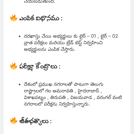
చేయబడుతుంది.
ఎంపిక విధానము :
దరఖాస్తు చేయి అభ్యర్థులు కు టైర్ – 01 , టైర్ – 02
వ్రాత పరీక్షలు మరియు ట్రేడ్ టెస్ట్ నిర్వహించి
అభ్యర్థులను ఎంపిక చేస్తారు.
పరీక్షా కేంద్రాలు :
దేశంలో ప్రముఖ నగరాలతో పాటుగా తెలుగు
రాష్ట్రాలలో గల అమరావతి , హైదరాబాద్ ,
విశాఖపట్నం , తిరుపతి , విజయవాడ , వరంగల్ వంటి
నగరాలలో పరీక్షను నిర్వహిస్తున్నారు.
జీతభత్యాలు :