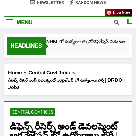
NEWSLETTER
RANDOM NEWS
Live Now
MENU
తెలంగాణ NHM లో ఉద్యోగాలకు నోటిఫికేషన్ విడుదల
HEADLINES
5 Days Ago
Home
Central Govt Jobs
డిఫెన్స్ రీసెర్చ్ అండ్ డెవలప్మెంట్ ఆర్గనైజేషన్ లో ఉద్యోగాలు భర్తీ | DRDO
Jobs
CENTRAL GOVT JOBS
డిఫెన్స్ రీసెర్చ్ అండ్ డెవలప్మెంట్
ఆర్గనైజేషన్ లో ఉద్యోగాలు భర్తీ |