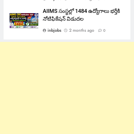
AIIMS సంస్థల్లో 1484 ఉద్యోగాలు భర్తీకి
నోటిఫికేషన్ విడుదల
inbjobs
2 months ago
0