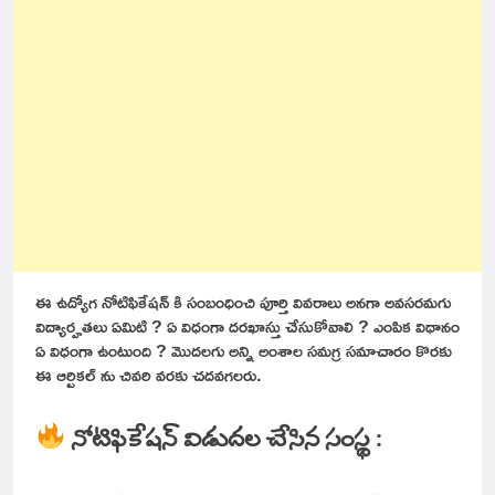
ఈ ఉద్యోగ నోటిఫికేషన్ కి సంబంధించి పూర్తి వివరాలు అనగా అవసరమగు
విద్యార్హతలు ఏమిటి ? ఏ విధంగా దరఖాస్తు చేసుకోవాలి ? ఎంపిక విధానం
ఏ విధంగా ఉంటుంది ? మొదలగు అన్ని అంశాల సమగ్ర సమాచారం కొరకు
ఈ ఆర్టికల్ ను చివరి వరకు చదవగలరు.
నోటిఫికేషన్ విడుదల చేసిన సంస్థ :