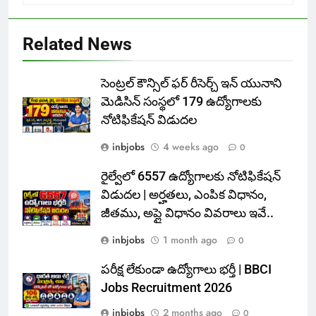
Related News
సెంట్రల్ కౌన్సిల్ ఫర్ రీసెర్చ్ ఇన్ యునాని
మెడిసిన్ సంస్థలో 179 ఉద్యోగాలకు
నోటిఫికేషన్ విడుదల
inbjobs
4 weeks ago
0
రైల్వేలో 6557 ఉద్యోగాలకు నోటిఫికేషన్
విడుదల | అర్హతలు, ఎంపిక విధానం,
జీతము, అప్లై విధానం వివరాలు ఇవే..
inbjobs
1 month ago
0
పరీక్ష లేకుండా ఉద్యోగాలు భర్తీ | BBCI
Jobs Recruitment 2026
inbjobs
2 months ago
0