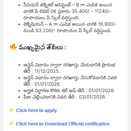
సీనియర్ టెక్నికల్ అసిస్టెంట్ – B గా ఎంపిక అయిన
వారికి పే లెవెల్ 06 ప్రకారం 35,400/ – 11240/-
రూపాయలు పే స్కేల్ వర్తిస్తుంది.
టెక్నీషియన్ – A గా ఎంపిక అయిన వారికి 19,900/-
నుండి 63,200/- రూపాయల పే స్కేల్ వర్తిస్తుంది.
ముఖ్యమైన తేదీలు :
ఆన్లైన్ విధానం ద్వారా దరఖాస్తు చేయడానికి ప్రారంభ
తేదీ : 11/12/2025.
ఆన్లైన్ విధానం ద్వారా దరఖాస్తు చేసుకోవడానికి చివరి
తేదీ : 01/01/2026.
అర్హత నిర్ధారణ కొరకు కట్ ఆఫ్ తేదీ : 01/01/2026.
ఫీజు చెల్లించడానికి చివరి తేదీ : 03/01/2026.
Click here to
apply
Click here to Download
Official notification