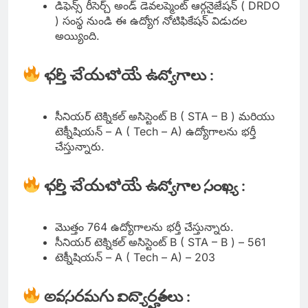
డిఫెన్స్ రీసెర్చ్ అండ్ డెవలప్మెంట్ ఆర్గనైజేషన్ ( DRDO
) సంస్థ నుండి ఈ ఉద్యోగ నోటిఫికేషన్ విడుదల
అయ్యింది.
భర్తీ చేయబోయే ఉద్యోగాలు :
సీనియర్ టెక్నికల్ అసిస్టెంట్ B ( STA – B ) మరియు
టెక్నీషియన్ – A ( Tech – A) ఉద్యోగాలను భర్తీ
చేస్తున్నారు.
భర్తీ చేయబోయే ఉద్యోగాల సంఖ్య :
మొత్తం 764 ఉద్యోగాలను భర్తీ చేస్తున్నారు.
సీనియర్ టెక్నికల్ అసిస్టెంట్ B ( STA – B ) – 561
టెక్నీషియన్ – A ( Tech – A) – 203
అవసరమగు విద్యార్హతలు :