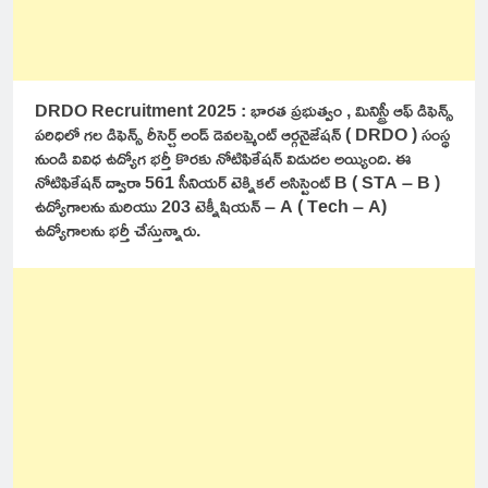
DRDO Recruitment 2025 : భారత ప్రభుత్వం , మినిస్ట్రీ ఆఫ్ డిఫెన్స్
పరిధిలో గల డిఫెన్స్ రీసెర్చ్ అండ్ డెవలప్మెంట్ ఆర్గనైజేషన్ ( DRDO ) సంస్థ
నుండి వివిధ ఉద్యోగ భర్తీ కొరకు నోటిఫికేషన్ విడుదల అయ్యింది. ఈ
నోటిఫికేషన్ ద్వారా 561 సీనియర్ టెక్నికల్ అసిస్టెంట్ B ( STA – B )
ఉద్యోగాలను మరియు 203 టెక్నీషియన్ – A ( Tech – A)
ఉద్యోగాలను భర్తీ చేస్తున్నారు.