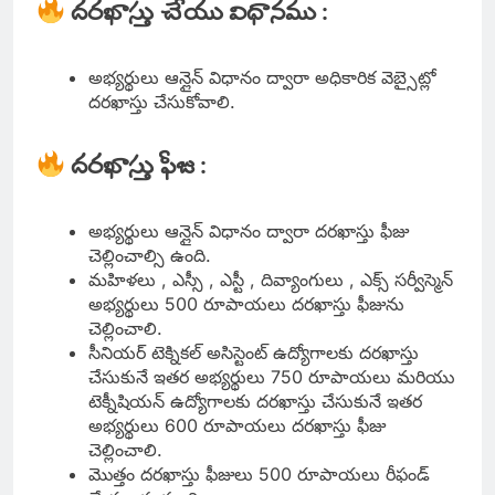
దరఖాస్తు చేయు విధానము :
అభ్యర్థులు ఆన్లైన్ విధానం ద్వారా అధికారిక వెబ్సైట్లో
దరఖాస్తు చేసుకోవాలి.
దరఖాస్తు ఫీజు :
అభ్యర్థులు ఆన్లైన్ విధానం ద్వారా దరఖాస్తు ఫీజు
చెల్లించాల్సి ఉంది.
మహిళలు , ఎస్సీ , ఎస్టీ , దివ్యాంగులు , ఎక్స్ సర్వీస్మెన్
అభ్యర్థులు 500 రూపాయలు దరఖాస్తు ఫీజును
చెల్లించాలి.
సీనియర్ టెక్నికల్ అసిస్టెంట్ ఉద్యోగాలకు దరఖాస్తు
చేసుకునే ఇతర అభ్యర్థులు 750 రూపాయలు మరియు
టెక్నీషియన్ ఉద్యోగాలకు దరఖాస్తు చేసుకునే ఇతర
అభ్యర్థులు 600 రూపాయలు దరఖాస్తు ఫీజు
చెల్లించాలి.
మొత్తం దరఖాస్తు ఫీజులు 500 రూపాయలు రీఫండ్