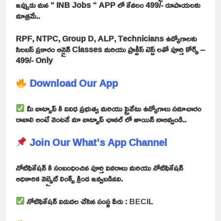
ఇప్పుడు మన “ INB Jobs “ APP లో కేవలం 499/- రూపాయలకు
మాత్రమే..
RPF, NTPC, Group D, ALP, Technicians ఉద్యోగాలకు
సిలబస్ ప్రకారం ఆన్లైన్ Classes మరియు ప్రాక్టీస్ టెస్ట్ లతో పూర్తి కోర్స్ –
499/- Only
Download Our App
మీ వాట్సాప్ కి వివిధ ప్రభుత్వ మరియు ప్రైవేటు ఉద్యోగాలు సమాచారం
రావాలి అంటే వెంటనే మా వాట్సాప్ ఛానల్ లో జాయిన్ నాఅవ్వండి..
Join Our What’s App Channel
నోటిఫికేషన్ కి సంబంధించిన పూర్తి వివరాలు మరియు నోటిఫికేషన్
అధికారిక వెబ్సైట్ లింక్స్ క్రింద ఇవ్వబడినవి.
నోటిఫికేషన్ విడుదల చేసిన సంస్థ పేరు :
BECIL