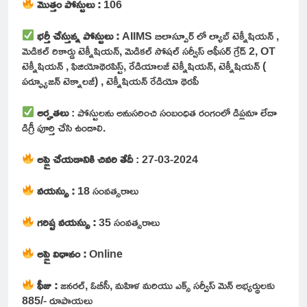
మొత్తం పోస్టులు :
106
భర్తీ చేస్తున్న పోస్టులు :
AIIMS బిలాస్పూర్ లో ల్యాబ్ టెక్నీషియన్ ,
మెడికల్ రికార్డు టెక్నీషియన్, మెడికల్ సోషల్ సర్వీస్ ఆఫీసర్ గ్రేడ్ 2, OT
టెక్నీషియన్ , ఫిజియోథెరపిస్ట్, రేడియాలజీ టెక్నీషియన్, టెక్నీషియన్ (
పర్ఫ్యూజన్ టెక్నాలజీ) , టెక్నీషియన్ రేడియో థెరపీ
అర్హతలు
: పోస్టులను అనుసరించి సంబంధిత రంగంలో డిప్లమా లేదా
డిగ్రీ పూర్తి చేసి ఉండాలి.
అప్లై చేయడానికి చివరి తేదీ
: 27-03-2024
వయస్సు :
18 సంవత్సరాలు
గరిష్ట వయస్సు :
35 సంవత్సరాలు
అప్లై విధానం :
Online
ఫీజు :
జనరల్, ఓబీసీ, మహిళ మరియు ఎక్స్ సర్వీస్ మెన్ అభ్యర్థులకు
885/- రూపాయలు