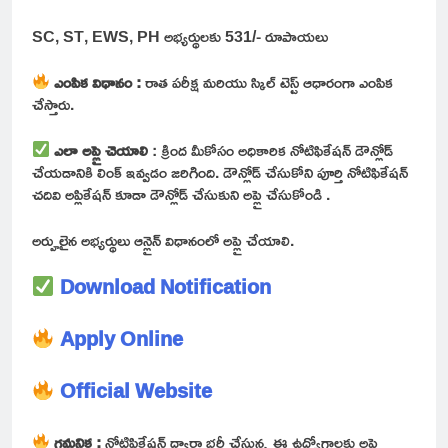
SC, ST, EWS, PH అభ్యర్థులకు 531/- రూపాయలు
ఎంపిక విధానం :
రాత పరీక్ష మరియు స్కిల్ టెస్ట్ ఆధారంగా ఎంపిక
చేస్తారు.
ఎలా అప్లై చెయాలి
: క్రింద మీకోసం అధికారిక నోటిఫికేషన్ డౌన్లోడ్
చేయడానికి లింక్ ఇవ్వడం జరిగింది. డౌన్లోడ్ చేసుకోని పూర్తి నోటిఫికేషన్
చదివి అప్లికేషన్ కూడా డౌన్లోడ్ చేసుకుని అప్లై చేసుకోండి .
అర్హులైన అభ్యర్థులు ఆన్లైన్ విధానంలో అప్లై చేయాలి.
Download Notification
Apply Online
Official Website
గమనిక :
నోటిఫికేషన్ ద్వారా భర్తీ చేస్తున్న ఈ ఉద్యోగాలకు అప్లై