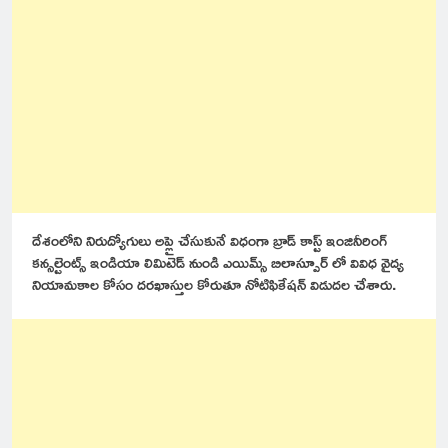
దేశంలోని నిరుద్యోగులు అప్లై చేసుకునే విధంగా బ్రాడ్ కాస్ట్ ఇంజినీరింగ్
కన్సల్టెంట్స్ ఇండియా లిమిటెడ్ నుండి ఎయిమ్స్ బిలాస్పూర్ లో వివిధ వైద్య
నియామకాల కోసం దరఖాస్తుల కోరుతూ నోటిఫికేషన్ విడుదల చేశారు.