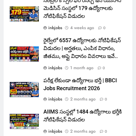
సెంట్రల్ కౌన్సిల్ ఫర్ రీసెర్చ్ ఇన్ యునాని
మెడిసిన్ సంస్థలో 179 ఉద్యోగాలకు
నోటిఫికేషన్ విడుదల
inbjobs
4 weeks ago
0
రైల్వేలో 6557 ఉద్యోగాలకు నోటిఫికేషన్
విడుదల | అర్హతలు, ఎంపిక విధానం,
జీతము, అప్లై విధానం వివరాలు ఇవే..
inbjobs
1 month ago
0
పరీక్ష లేకుండా ఉద్యోగాలు భర్తీ | BBCI
Jobs Recruitment 2026
inbjobs
2 months ago
0
AIIMS సంస్థల్లో 1484 ఉద్యోగాలు భర్తీకి
నోటిఫికేషన్ విడుదల
inbjobs
2 months ago
0