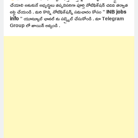
చేయాలి అనుకునే అభ్యర్థులు తప్పనిసరిగా పూర్తి నోటిఫికేషన్ చదివి తర్వాత
అప్లై చేయండి . మరి కొన్ని నోటిఫికేషన్స్ సమచారం కోసం ”
INB jobs
info
” యూట్యూబ్ ఛానల్ ను సబ్స్క్రైబ్ చేసుకోండి . మా Telegram
Group లో జాయిన్ అవ్వండి .