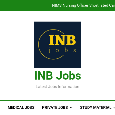
తిరుమల తిరుపతి దేవస్థానం సంస్థలో ఉద్యోగ
హైదరాబాద్ లో ఉన్న TI
తెలంగా
NIMS Nursing Officer Shortlisted Cand
తిరుమల తిరుపతి దేవస్థానం సంస్థలో ఉద్యోగ
హైదరాబాద్ లో ఉన్న TI
INB Jobs
Latest Jobs Information
MEDICAL JOBS
PRIVATE JOBS
STUDY MATERIAL