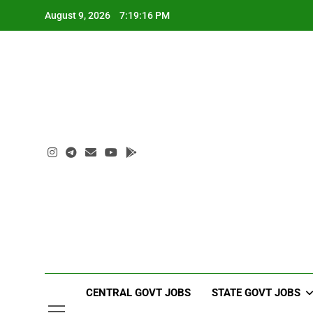
Skip
August 9, 2026
7:19:17 PM
to
content
CENTRAL GOVT JOBS
STATE GOVT JOBS