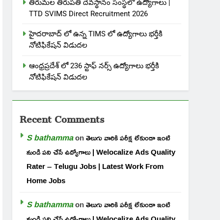
తిరుమల తిరుపతి దేవస్థానం సంస్థలో ఉద్యోగాలు |
TTD SVIMS Direct Recruitment 2026
హైదరాబాద్ లో ఉన్న TIMS లో ఉద్యోగాలు భర్తీకి
నోటిఫికేషన్ విడుదల
ఆంధ్రప్రదేశ్ లో 236 స్టాఫ్ నర్స్ ఉద్యోగాలు భర్తీకి
నోటిఫికేషన్ విడుదల
Recent Comments
S bathamma
on
తెలుగు వారికి పరీక్ష లేకుండా ఇంటి
నుండి పని చేసే ఉద్యోగాలు | Welocalize Ads Quality
Rater – Telugu Jobs | Latest Work From
Home Jobs
S bathamma
on
తెలుగు వారికి పరీక్ష లేకుండా ఇంటి
నుండి పని చేసే ఉద్యోగాలు | Welocalize Ads Quality