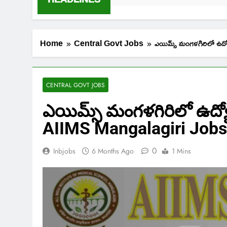
Home
Central Govt Jobs
ఎయిమ్స్ మంగళగిరిలో ఉద
CENTRAL GOVT JOBS
ఎయిమ్స్ మంగళగిరిలో ఉద్యో
AIIMS Mangalagiri Jobs
0
Inbjobs
6 Months Ago
1 Mins