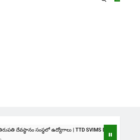
నం సంస్థలో ఉద్యోగాలు | TTD SVIMS Direct Recruitment 2026