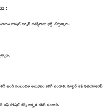
లు :
ియు సోషల్ వర్కర్ ఉద్యోగాలు భర్తీ చేస్తున్నారు.
ున్నారు.
హత కలిగి ఉండి సంబంధిత అనుభవం కలిగి ఉండాలి. మాస్టర్ ఆఫ్ ఫిజియోథెరపీ
లర్ ఆఫ్ సోషల్ వర్క్ అర్హత కలిగి ఉండాలి.