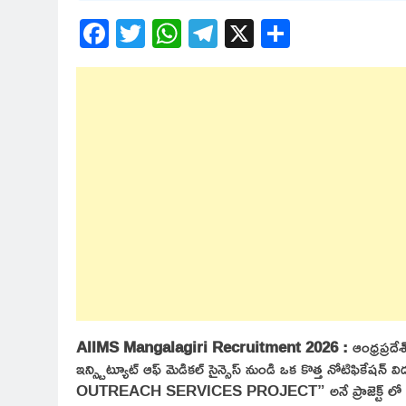
Facebook
Twitter
WhatsApp
Telegram
X
Share
AIIMS Mangalagiri Recruitment 2026 :
ఆంధ్రప్రద
ఇన్స్టిట్యూట్ ఆఫ్ మెడికల్ సైన్సెస్ నుండి ఒక కొత్త నోటిఫి
OUTREACH SERVICES PROJECT” అనే ప్రాజెక్ట్ లో కాంట్రాక్ట్