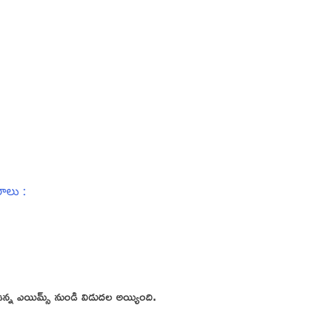
ాలు :
లో ఉన్న ఎయిమ్స్ నుండి విడుదల అయ్యింది.