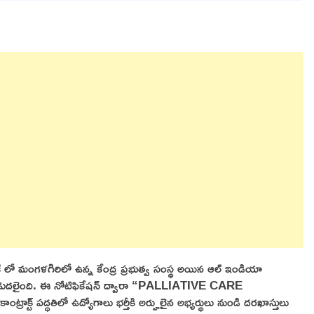
ేశ్ లో మంగళగిరిలో ఉన్న కేంద్ర ప్రభుత్వ సంస్థ అయిన ఆల్ ఇండియా
కేషన్ విడుదలైంది. ఈ నోటిఫికేషన్ ద్వారా “PALLIATIVE CARE
 పద్ధతిలో ఉద్యోగాలు భర్తీకి అర్హులైన అభ్యర్థులు నుండి దరఖాస్తులు