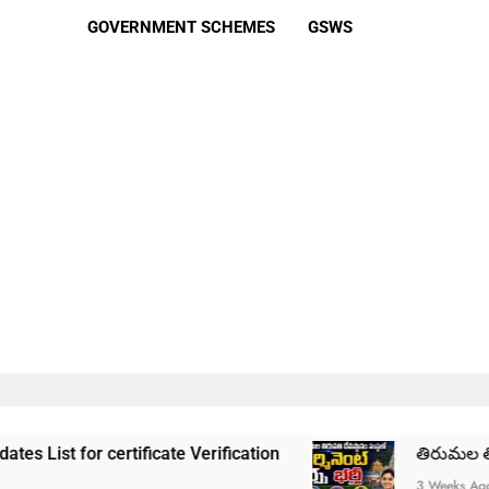
GOVERNMENT SCHEMES
GSWS
certificate Verification
తిరుమల తిరుపతి దేవస్థా
3 Weeks Ago