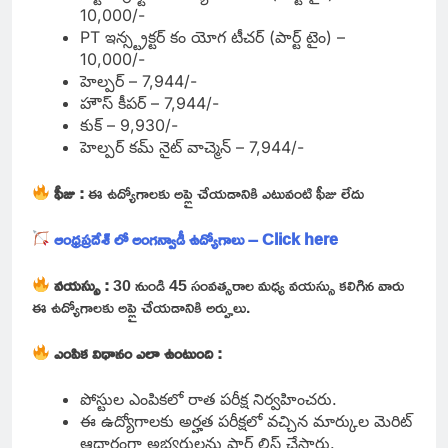
10,000/-
PT ఇన్స్ట్రక్టర్ కం యోగ టీచర్ (పార్ట్ టైం) –
10,000/-
హెల్పర్ – 7,944/-
హౌస్ కీపర్ – 7,944/-
కుక్ – 9,930/-
హెల్పర్ కమ్ నైట్ వాచ్మెన్ – 7,944/-
ఫీజు :
ఈ ఉద్యోగాలకు అప్లై చేయడానికి ఎటువంటి ఫీజు లేదు
ఆంధ్రప్రదేశ్ లో అంగన్వాడీ ఉద్యోగాలు – Click here
వయస్సు :
30 నుండి 45 సంవత్సరాల మధ్య వయస్సు కలిగిన వారు
ఈ ఉద్యోగాలకు అప్లై చేయడానికి అర్హులు.
ఎంపిక విధానం ఎలా ఉంటుంది :
పోస్టుల ఎంపికలో రాత పరీక్ష నిర్వహించరు.
ఈ ఉద్యోగాలకు అర్హత పరీక్షలో వచ్చిన మార్కుల మెరిట్
ఆధారంగా అభ్యర్థులను షార్ట్ లిస్ట్ చేస్తారు.