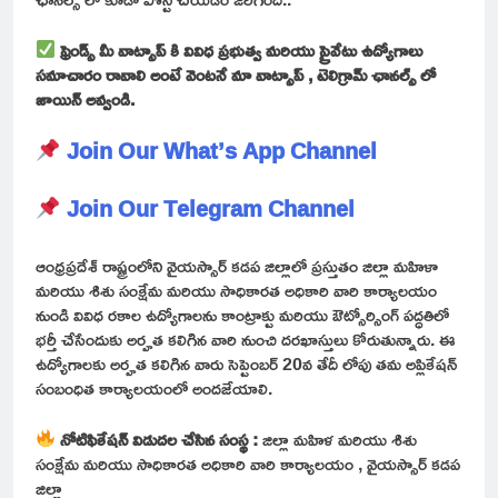
ఫ్రెండ్స్ మీ వాట్సాప్ కి వివిధ ప్రభుత్వ మరియు ప్రైవేటు ఉద్యోగాలు
సమాచారం రావాలి అంటే వెంటనే మా వాట్సాప్ , టెలిగ్రామ్ ఛానల్స్ లో
జాయిన్ అవ్వండి.
Join Our What’s App Channel
Join Our Telegram Channel
ఆంధ్రప్రదేశ్ రాష్ట్రంలోని వైయస్సార్ కడప జిల్లాలో ప్రస్తుతం జిల్లా మహిళా
మరియు శిశు సంక్షేమ మరియు సాధికారత అధికారి వారి కార్యాలయం
నుండి వివిధ రకాల ఉద్యోగాలను కాంట్రాక్టు మరియు ఔట్సోర్సింగ్ పద్ధతిలో
భర్తీ చేసేందుకు అర్హత కలిగిన వారి నుంచి దరఖాస్తులు కోరుతున్నారు. ఈ
ఉద్యోగాలకు అర్హత కలిగిన వారు సెప్టెంబర్ 20వ తేదీ లోపు తమ అప్లికేషన్
సంబంధిత కార్యాలయంలో అందజేయాలి.
నోటిఫికేషన్ విడుదల చేసిన సంస్థ :
జిల్లా మహిళ మరియు శిశు
సంక్షేమ మరియు సాధికారత అధికారి వారి కార్యాలయం , వైయస్సార్ కడప
జిల్లా