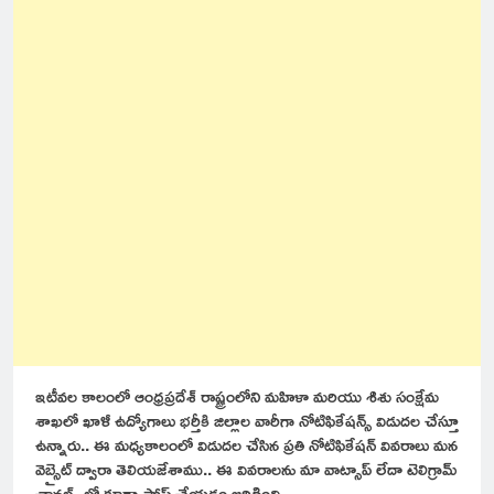
ఇటీవల కాలంలో ఆంధ్రప్రదేశ్ రాష్ట్రంలోని మహిళా మరియు శిశు సంక్షేమ
శాఖలో ఖాళీ ఉద్యోగాలు భర్తీకి జిల్లాల వారీగా నోటిఫికేషన్స్ విడుదల చేస్తూ
ఉన్నారు.. ఈ మధ్యకాలంలో విడుదల చేసిన ప్రతి నోటిఫికేషన్ వివరాలు మన
వెబ్సైట్ ద్వారా తెలియజేశాము.. ఈ వివరాలను మా వాట్సాప్ లేదా టెలిగ్రామ్
ఛానల్స్ లో కూడా పోస్ట్ చేయడం జరిగింది..