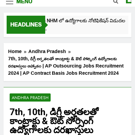
MENU
తెలంగాణ NHM లో ఉద్యోగాలకు నోటిఫికేషన్ విడుదల
HEADLINES
4 Days Ago
Home
Andhra Pradesh
7th, 10th, డిగ్రీ అర్హతలతో కాంట్రాక్టు & ఔట్ సోర్సింగ్ ఉద్యోగాలకు
దరఖాస్తులు ఆహ్వానం | AP Outsourcing Jobs Recruitment
2024 | AP Contract Basis Jobs Recruitment 2024
ANDHRA PRADESH
7th, 10th, డిగ్రీ అర్హతలతో
కాంట్రాక్టు & ఔట్ సోర్సింగ్
ఉద్యోగాలకు దరఖాస్తులు