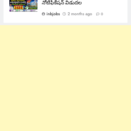
నోటిఫికేషన్ విడుదల
inbjobs
2 months ago
0