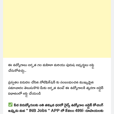
ఈ ఉద్యోగాలు అర్హత గల మహిళా మరియు పురుష అభ్యర్థులు అప్లై
చేసుకోవచ్చు..
ప్రస్తుతం విడుదల చేసిన నోటిఫికేషన్ కు సంబంధించిన ముఖ్యమైన
సమాచారం తెలుసుకొని మీకు అర్హత ఉంటే ఈ ఉద్యోగాలకి త్వరగా ఆన్లైన్
విధానంలో అప్లై చేయండి
పేద నిరుద్యోగులకు అతి తక్కువ ధరలో రైల్వే ఉద్యోగాల ఆన్లైన్ కోచింగ్
ఇప్పుడు మన “ INB Jobs “ APP లో కేవలం 499/- రూపాయలకు