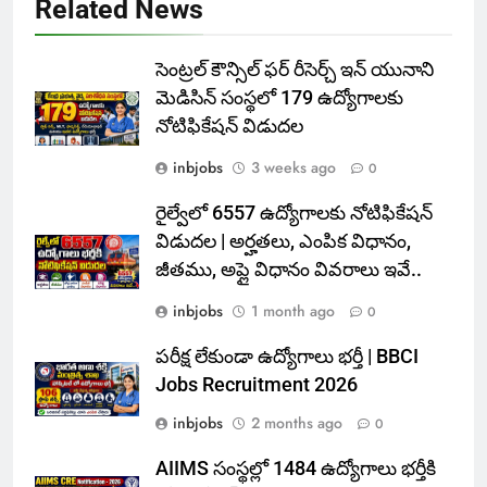
Related News
సెంట్రల్ కౌన్సిల్ ఫర్ రీసెర్చ్ ఇన్ యునాని
మెడిసిన్ సంస్థలో 179 ఉద్యోగాలకు
నోటిఫికేషన్ విడుదల
inbjobs
3 weeks ago
0
రైల్వేలో 6557 ఉద్యోగాలకు నోటిఫికేషన్
విడుదల | అర్హతలు, ఎంపిక విధానం,
జీతము, అప్లై విధానం వివరాలు ఇవే..
inbjobs
1 month ago
0
పరీక్ష లేకుండా ఉద్యోగాలు భర్తీ | BBCI
Jobs Recruitment 2026
inbjobs
2 months ago
0
AIIMS సంస్థల్లో 1484 ఉద్యోగాలు భర్తీకి