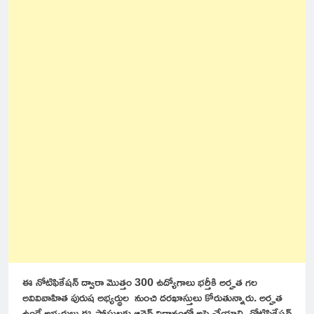
ఈ నోటిఫికేషన్ ద్వారా మొత్తం 300 ఉద్యోగాలు భర్తీకి అర్హత గల
అవివివాహిత పురుష అభ్యర్థుల నుంచి దరఖాస్తులు కోరుతున్నారు. అర్హత
ఉండే అభ్యర్థులు ఈ పోస్టులకు ఆన్లైన్ విధానంలో అప్లై చేయాలి. నోటిఫికేషన్