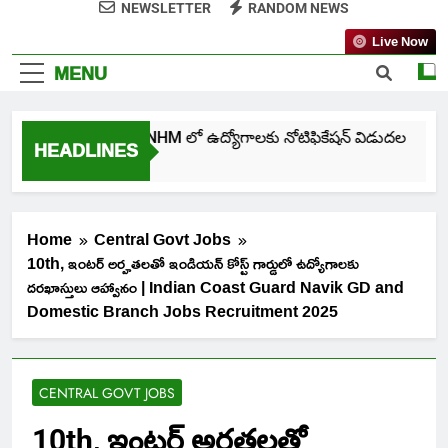
NEWSLETTER
RANDOM NEWS
Live Now
MENU
తెలంగాణ NHM లో ఉద్యోగాలకు నోటిఫికేషన్ విడుదల
HEADLINES
5 Days Ago
Home
Central Govt Jobs
10th, ఇంటర్ అర్హతలతో ఇండియన్ కోస్ట్ గార్డులో ఉద్యోగాలకు
దరఖాస్తులు ఆహ్వానం | Indian Coast Guard Navik GD and
Domestic Branch Jobs Recruitment 2025
CENTRAL GOVT JOBS
10th, ఇంటర్ అర్హతలతో