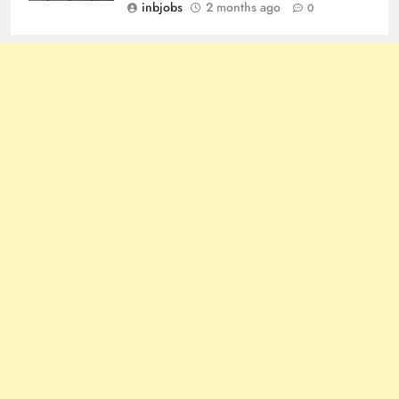
inbjobs
2 months ago
0