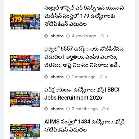
సెంట్రల్ కౌన్సిల్ ఫర్ రీసెర్చ్ ఇన్ యునాని
మెడిసిన్ సంస్థలో 179 ఉద్యోగాలకు
నోటిఫికేషన్ విడుదల
inbjobs
4 weeks ago
0
రైల్వేలో 6557 ఉద్యోగాలకు నోటిఫికేషన్
విడుదల | అర్హతలు, ఎంపిక విధానం,
జీతము, అప్లై విధానం వివరాలు ఇవే..
inbjobs
1 month ago
0
పరీక్ష లేకుండా ఉద్యోగాలు భర్తీ | BBCI
Jobs Recruitment 2026
inbjobs
2 months ago
0
AIIMS సంస్థల్లో 1484 ఉద్యోగాలు భర్తీకి
నోటిఫికేషన్ విడుదల