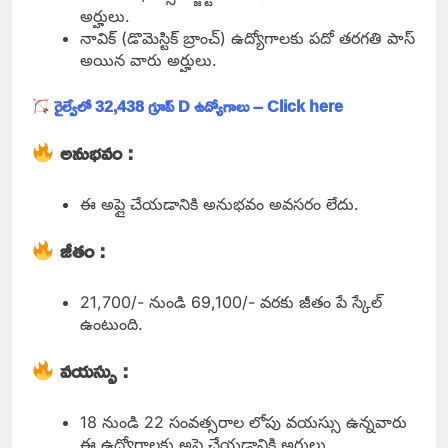
అర్హులు.
నావిక్ (డొమెస్టిక్ బ్రాంచ్) ఉద్యోగాలకు పదో తరగతి పాస్
అయిన వారు అర్హులు.
రైల్వేలో 32,438 గ్రూప్ D ఉద్యోగాలు – Click here
అనుభవం :
ఈ అప్లై చేయడానికి అనుభవం అవసరం లేదు.
జీతం :
21,700/- నుండి 69,100/- వరకు జీతం పే స్కేల్
ఉంటుంది.
వయస్సు :
18 నుండి 22 సంవత్సరాల లోపు వయస్సు ఉన్నవారు
ఈ ఉద్యోగాలకు అప్లై చేయడానికి అర్హులు.