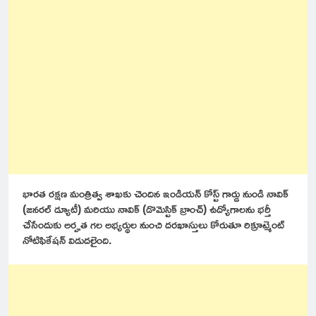
భారత రక్షణ మంత్రిత్వ శాఖకు చెందిన ఇండియన్ కోస్ట్ గార్డు నుండి నావిక్
(జనరల్ డ్యూటీ) మరియు నావిక్ (డొమెస్టిక్ బ్రాంచ్) ఉద్యోగాలను భర్తీ
చేసేందుకు అర్హత గల అభ్యర్థుల నుంచి దరఖాస్తులు కోరుతూ రిక్రూట్మెంట్
నోటిఫికేషన్ విడుదలైంది.