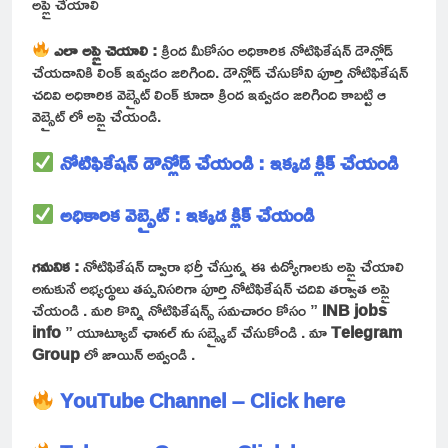
అప్లై చేయాలి
ఎలా అప్లై చెయాలి :
క్రింద మీకోసం అధికారిక నోటిఫికేషన్ డౌన్లోడ్
చేయడానికి లింక్ ఇవ్వడం జరిగింది. డౌన్లోడ్ చేసుకోని పూర్తి నోటిఫికేషన్
చదివి అధికారిక వెబ్సైట్ లింక్ కూడా క్రింద ఇవ్వడం జరిగింది కాబట్టి ఆ
వెబ్సైట్ లో అప్లై చేయండి.
నోటిఫికేషన్ డౌన్లోడ్ చేయండి : ఇక్కడ క్లిక్ చేయండి
అధికారిక వెబ్సైట్ : ఇక్కడ క్లిక్ చేయండి
గమనిక :
నోటిఫికేషన్ ద్వారా భర్తీ చేస్తున్న ఈ ఉద్యోగాలకు అప్లై చేయాలి
అనుకునే అభ్యర్థులు తప్పనిసరిగా పూర్తి నోటిఫికేషన్ చదివి తర్వాత అప్లై
చేయండి . మరి కొన్ని నోటిఫికేషన్స్ సమచారం కోసం ”
INB jobs
info
” యూట్యూబ్ ఛానల్ ను సబ్స్క్రైబ్ చేసుకోండి . మా
Telegram
Group
లో జాయిన్ అవ్వండి .
YouTube Channel – Click here