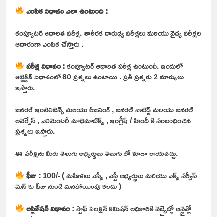
ఎంపిక విధానం ఎలా ఉంటుంది :
కంప్యూటర్ ఆధారిత పరీక్ష. శారీరక దారుఢ్య పరీక్షలు మరియు వైద్య పరీక్షల
ఆధారంగా ఎంపిక చేస్తారు .
పరీక్ష విధానం :
కంప్యూటర్ ఆధారిత పరీక్ష ఉంటుందీ. ఇందులో
ఆబ్జెక్టివ్ విధానంలో 80 ప్రశ్నలు ఉంటాయి . ప్రతీ ప్రశ్నకు 2 మార్కులు
ఇస్తారు.
జనరల్ ఇంటెలిజెన్స్ మరియు రీజనింగ్ , జనరల్ నాలెడ్జ్ మరియు జనరల్
అవెర్నేస్ , ఎలిమెంటరీ మాథెమాటిక్స్ , ఇంగ్లీష్ / హిందీ కి సంబంధించిన
ప్రశ్నలు ఇస్తారు.
ఈ పరీక్షను మీరు తెలుగు అభ్యర్థులు తెలుగు లో కూడా రాయవచ్చు.
ఫీజు :
100/- ( మహిళలు ఎస్సీ , ఎస్టీ అభ్యర్థులు మరియు ఎక్స్ సర్వీస్
మెన్ కు ఫీజు నుండి మినహాయింపు కలదు )
అప్లికేషన్ విధానం :
స్టాఫ్ సెలక్షన్ కమిషన్ అధికారికి వెబ్సైట్లో ఆన్లైన్లో