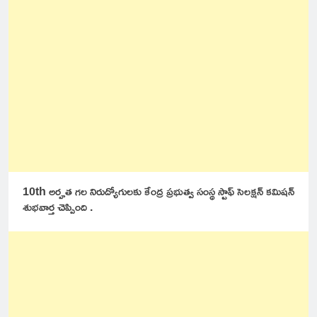
10th అర్హత గల నిరుద్యోగులకు కేంద్ర ప్రభుత్వ సంస్థ స్టాఫ్ సెలక్షన్ కమిషన్
శుభవార్త చెప్పింది .