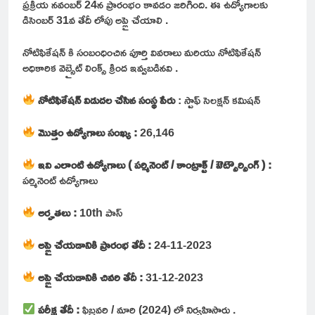
ప్రక్రియ నవంబర్ 24న ప్రారంభం కావడం జరిగింది. ఈ ఉద్యోగాలకు
డిసెంబర్ 31వ తేదీ లోపు అప్లై చేయాలి .
నోటిఫికేషన్ కి సంబంధించిన పూర్తి వివరాలు మరియు నోటిఫికేషన్
అధికారిక వెబ్సైట్ లింక్స్ క్రింద ఇవ్వబడినవి .
నోటిఫికేషన్ విడుదల చేసిన సంస్థ పేరు
: స్టాఫ్ సెలక్షన్ కమిషన్
మొత్తం ఉద్యోగాలు సంఖ్య :
26,146
ఇవి ఎలాంటి ఉద్యోగాలు ( పర్మినెంట్ / కాంట్రాక్ట్ / ఔట్సౌర్సింగ్ ) :
పర్మినెంట్ ఉద్యోగాలు
అర్హతలు :
10th పాస్
అప్లై చేయడానికి ప్రారంభ తేదీ :
24-11-2023
అప్లై చేయడానికి చివరి తేదీ :
31-12-2023
పరీక్ష తేదీ :
ఫిబ్రవరి / మార్చి (2024) లో నిర్వహిస్తారు .