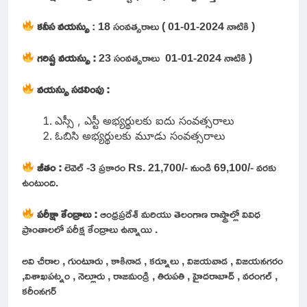
కనీస వయస్సు
: 18 సంవత్సరాలు ( 01-01-2024 నాటికి )
గరిష్ట వయస్సు :
23 సంవత్సరాలు 01-01-2024 నాటికి )
వయస్సు సడలింపు :
ఎస్సీ , ఎస్టీ అభ్యర్థులకు ఐదు సంవత్సరాలు
ఓబిసి అభ్యర్థులకు మూడు సంవత్సరాలు
జీతం :
లెవెల్ -3 ప్రకారం
Rs. 21,700/- నుండి 69,100/- వరకు
ఉంటుంది.
పరీక్షా కేంద్రాలు :
ఆంధ్రప్రదేశ్ మరియు తెలంగాణ రాష్ట్రాల్లో వివిధ
ప్రాంతాలలో పరీక్ష కేంద్రాలు ఉన్నాయి .
అవి చీరాల , గుంటూరు , కాకినాడ , కర్నూలు , విజయవాడ , విజయనగరం
,విశాఖపట్నం , నెల్లూరు , రాజమండ్రి , తిరుపతి , హైదరాబాద్ , వరంగల్ ,
కరీంనగర్