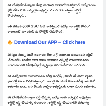
ఈ నోటిఫికేషన్ ద్వారా కేంద్ర సాయుధ బలగాల్లో కానిస్టేబుల్ ఉద్యోగాలను
భర్తీ చేసేందుకు అర్హులైన అభ్యర్థుల నుంచి దరఖాస్తులు ఆన్లైన్లో
కోరుతున్నారు .
అతి తక్కువ ధరలో SSC GD కానిస్టేబుల్ ఉద్యోగాల ఆన్లైన్ కోచింగ్
కావాలంటే మా యాప్ ను డౌన్లోడ్ చేసుకోండి.
Download Our APP – Click here
పోస్టుల సంఖ్య పెరిగే అవకాశం లేదా తగ్గే అవకాశం ఉంటుందని అప్డేట్
చేయబడిన ఖాళీలు సమాచారం అధికారిక వెబ్సైట్లో పొందుపరచడం
జరుగుతుందని నోటిఫికేషన్లో స్పష్టంగా తెలియజేయడం జరిగింది .
ఈ ఉద్యోగాలకు సంబంధించిన పరీక్ష ఇంగ్లీష్ , హిందీ తో పాటు స్థానిక
భాషల్లో కూడా నిర్వహిస్తున్నారు. కాబట్టి తెలుగులో కూడా పరీక్ష రాసుకునే
అవకాశం ఉంది. ఇది తెలుగు రాష్ట్రాల అభ్యర్థులకు చాలా మంచి అవకాశం.
ఈ నోటిఫికేషన్ ద్వారా భర్తీ చేస్తున్న ఉద్యోగాలకు అర్హులైన అభ్యర్థులు
ఆన్లైన్లో అప్లై చేయాల్సి ఉంటుంది . ఆన్లైన్లో అప్లై చేయడానికి దరఖాస్తు