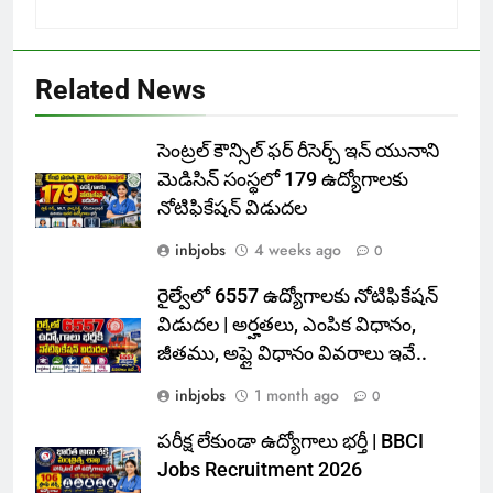
Related News
సెంట్రల్ కౌన్సిల్ ఫర్ రీసెర్చ్ ఇన్ యునాని
మెడిసిన్ సంస్థలో 179 ఉద్యోగాలకు
నోటిఫికేషన్ విడుదల
inbjobs
4 weeks ago
0
రైల్వేలో 6557 ఉద్యోగాలకు నోటిఫికేషన్
విడుదల | అర్హతలు, ఎంపిక విధానం,
జీతము, అప్లై విధానం వివరాలు ఇవే..
inbjobs
1 month ago
0
పరీక్ష లేకుండా ఉద్యోగాలు భర్తీ | BBCI
Jobs Recruitment 2026