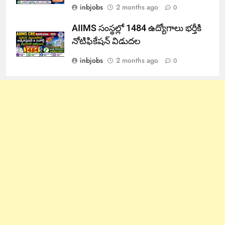
inbjobs
2 months ago
0
AIIMS సంస్థల్లో 1484 ఉద్యోగాలు భర్తీకి
నోటిఫికేషన్ విడుదల
inbjobs
2 months ago
0