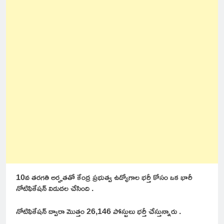
10వ తరగతి అర్హతతో కేంద్ర ప్రభుత్వ ఉద్యోగాల భర్తీ కోసం ఒక భారీ
నోటిఫికేషన్ విడుదల చేసింది .
నోటిఫికేషన్ ద్వారా మొత్తం 26,146 పోస్టులు భర్తీ చేస్తున్నారు .