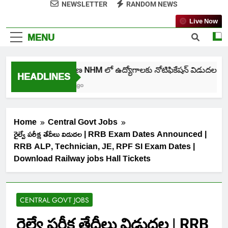
NEWSLETTER
RANDOM NEWS
Live Now
MENU
తెలంగాణ NHM లో ఉద్యోగాలకు నోటిఫికేషన్ విడుదల
HEADLINES
6 Days Ago
Home
Central Govt Jobs
రైల్వే పరీక్ష తేదీలు విడుదల | RRB Exam Dates Announced |
RRB ALP, Technician, JE, RPF SI Exam Dates |
Download Railway jobs Hall Tickets
CENTRAL GOVT JOBS
రైల్వే పరీక్ష తేదీలు విడుదల | RRB