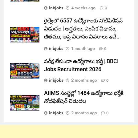
inbjobs
4 weeks ago
0
రైల్వేలో 6557 ఉద్యోగాలకు నోటిఫికేషన్
విడుదల | అర్హతలు, ఎంపిక విధానం,
జీతము, అప్లై విధానం వివరాలు ఇవే..
inbjobs
1 month ago
0
పరీక్ష లేకుండా ఉద్యోగాలు భర్తీ | BBCI
Jobs Recruitment 2026
inbjobs
2 months ago
0
AIIMS సంస్థల్లో 1484 ఉద్యోగాలు భర్తీకి
నోటిఫికేషన్ విడుదల
inbjobs
2 months ago
0