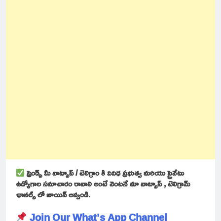
ఫ్రెండ్స్ మీ వాట్సాప్ / టెలిగ్రాం కి వివిధ ప్రభుత్వ మరియు ప్రైవేటు
ఉద్యోగాల సమాచారం రావాలి అంటే వెంటనే మా వాట్సాప్ , టెలిగ్రామ్
ఛానల్స్ లో జాయిన్ అవ్వండి.
Join Our What’s App Channel