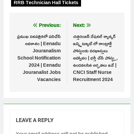
RRB Technician Hall Tickets
Post
Previous:
Next:
navigation
ప్రముఖ దినపత్రికలో పనిచేసే
చిత్తరంజన్ నేషనల్ క్యాన్సర్
అవకాశం | Eenadu
ఇన్స్టిట్యూట్ లో కాంట్రాక్ట్
Jouranalism
పోస్టులకు దరఖాస్తులు
School Notification
ఆహ్వానం | భర్తీ చేసే పోస్ట్లు,
2024 | Eenadu
ఉండవలసిన అర్హతలు ఇవే |
Jouranalist Jobs
CNCI Staff Nurse
Vacancies
Recruitment 2024
LEAVE A REPLY
Your email address will not be published.