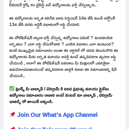
సీనియర్ క్లర్క్ కం టైపిస్ట్ అనే ఉద్యోగాలను భర్తీ చేస్తున్నారు.
ఈ ఉద్యోగాలకు అర్హత కలిగిన వారు సెప్టెంబర్ 14వ తేదీ నుండి అక్టోబర్
13వ తేదీ వరకు ఆన్లైన్ విధానంలో అప్లై చేయాలి.
ఈ నోటిఫికేషన్ ద్వారా భర్తీ చేస్తున్న ఉద్యోగాలు ఏమిటి ? ఉండవలసిన
అర్హతలు ? ఎలా అప్లై చేసుకోవాలి ? ఎంపిక విధానం ఎలా ఉంటుంది?
వంటి ముఖ్యమైన సమాచారం అంతా ఈ ఆర్టికల్ లో చదివి తెలుసుకొని ఈ
ఉద్యోగాలకు మీకు అర్హత మరియు ఆసక్తి ఉంటే తప్పనిసరిగా త్వరగా అప్లై
చేయండి , అలాగే ఈ నోటిఫికేషన్ వివరాలు మీ మిత్రులలో ఎవరికైనా
ఉపయోగపడతాయంటే తప్పనిసరిగా వాళ్లకి కూడా ఈ సమాచారాన్ని షేర్
చేయండి..
ఫ్రెండ్స్ మీ వాట్సాప్ / టెలిగ్రామ్ కి వివిధ ప్రభుత్వ మరియు ప్రైవేటు
ఉద్యోగాలు సమాచారం రావాలి అంటే వెంటనే మా వాట్సాప్ , టెలిగ్రామ్
ఛానల్స్ లో జాయిన్ అవ్వండి.
Join Our What’s App Channel