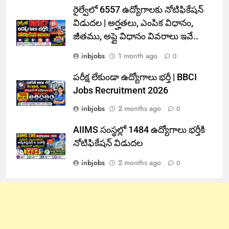
రైల్వేలో 6557 ఉద్యోగాలకు నోటిఫికేషన్
విడుదల | అర్హతలు, ఎంపిక విధానం,
జీతము, అప్లై విధానం వివరాలు ఇవే..
inbjobs
1 month ago
0
పరీక్ష లేకుండా ఉద్యోగాలు భర్తీ | BBCI
Jobs Recruitment 2026
inbjobs
2 months ago
0
AIIMS సంస్థల్లో 1484 ఉద్యోగాలు భర్తీకి
నోటిఫికేషన్ విడుదల
inbjobs
2 months ago
0