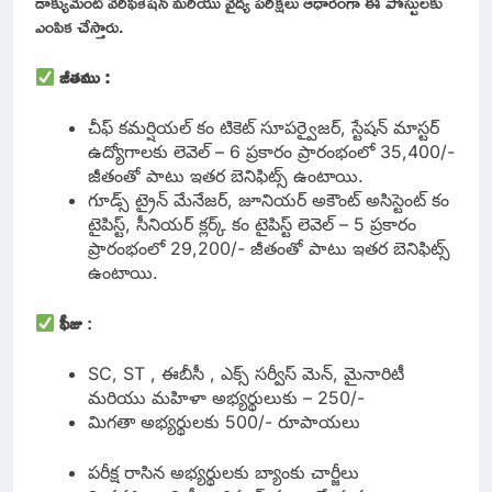
డాక్యుమెంట్ వెరిఫికేషన్ మరియు వైద్య పరీక్షలు ఆధారంగా ఈ పోస్టులకు
ఎంపిక చేస్తారు.
జీతము :
చీఫ్ కమర్షియల్ కం టికెట్ సూపర్వైజర్, స్టేషన్ మాస్టర్
ఉద్యోగాలకు లెవెల్ – 6 ప్రకారం ప్రారంభంలో 35,400/-
జీతంతో పాటు ఇతర బెనిఫిట్స్ ఉంటాయి.
గూడ్స్ ట్రైన్ మేనేజర్, జూనియర్ అకౌంట్ అసిస్టెంట్ కం
టైపిస్ట్, సీనియర్ క్లర్క్ కం టైపిస్ట్ లెవెల్ – 5 ప్రకారం
ప్రారంభంలో 29,200/- జీతంతో పాటు ఇతర బెనిఫిట్స్
ఉంటాయి.
ఫీజు
:
SC, ST , ఈబీసీ , ఎక్స్ సర్వీస్ మెన్, మైనారిటీ
మరియు మహిళా అభ్యర్థులుకు – 250/-
మిగతా అభ్యర్థులకు 500/- రూపాయలు
పరీక్ష రాసిన అభ్యర్థులకు బ్యాంకు చార్జీలు