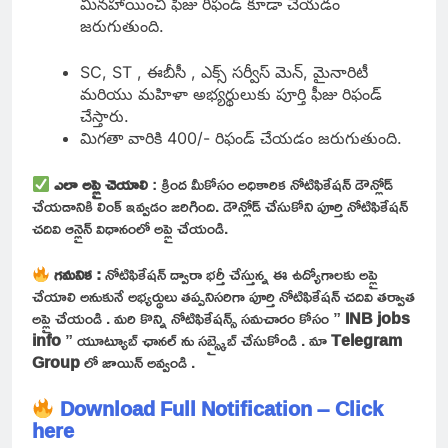
మినహాయించి ఫీజు రిఫండ్ కూడా చేయడం
జరుగుతుంది.
SC, ST , ఈబీసీ , ఎక్స్ సర్వీస్ మెన్, మైనారిటీ
మరియు మహిళా అభ్యర్థులుకు పూర్తి ఫీజు రిఫండ్
చేస్తారు.
మిగతా వారికి 400/- రిఫండ్ చేయడం జరుగుతుంది.
ఎలా అప్లై చెయాలి
: క్రింద మీకోసం అధికారిక నోటిఫికేషన్ డౌన్లోడ్
చేయడానికి లింక్ ఇవ్వడం జరిగింది. డౌన్లోడ్ చేసుకోని పూర్తి నోటిఫికేషన్
చదివి ఆన్లైన్ విధానంలో అప్లై చేయండి.
గమనిక :
నోటిఫికేషన్ ద్వారా భర్తీ చేస్తున్న ఈ ఉద్యోగాలకు అప్లై
చేయాలి అనుకునే అభ్యర్థులు తప్పనిసరిగా పూర్తి నోటిఫికేషన్ చదివి తర్వాత
అప్లై చేయండి . మరి కొన్ని నోటిఫికేషన్స్ సమచారం కోసం ”
INB jobs
info
” యూట్యూబ్ ఛానల్ ను సబ్స్క్రైబ్ చేసుకోండి . మా
Telegram
Group
లో జాయిన్ అవ్వండి .
Download Full Notification – Click
here