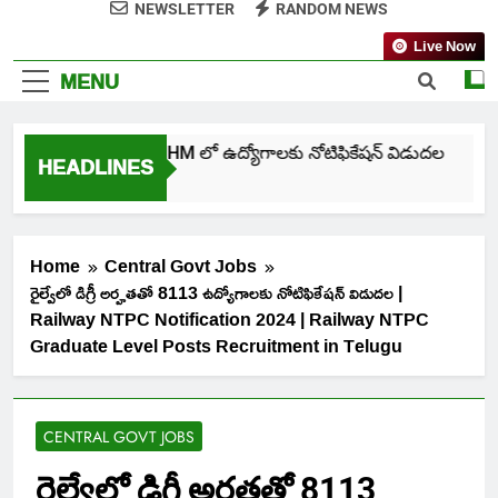
NEWSLETTER
RANDOM NEWS
Live Now
MENU
తెలంగాణ NHM లో ఉద్యోగాలకు నోటిఫికేషన్ విడుదల
HEADLINES
1 Week Ago
Home
Central Govt Jobs
రైల్వేలో డిగ్రీ అర్హతతో 8113 ఉద్యోగాలకు నోటిఫికేషన్ విడుదల |
Railway NTPC Notification 2024 | Railway NTPC
Graduate Level Posts Recruitment in Telugu
CENTRAL GOVT JOBS
రైల్వేలో డిగ్రీ అర్హతతో 8113