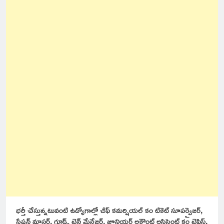
భర్తీ చేస్తున్నటువంటి ఉద్యోగాల్లో చీఫ్ కమర్షియల్ కం టికెట్ సూపర్వైజర్,
స్టేషన్ మాస్టర్, గూడ్స్ ట్రైన్ మేనేజర్, జూనియర్ అకౌంట్ అసిస్టెంట్ కం టైపిస్ట్,