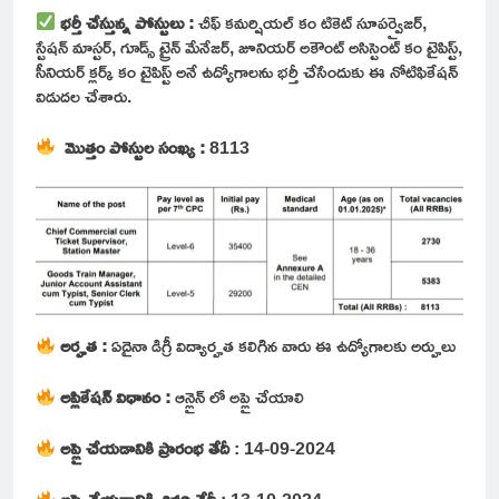
భర్తీ చేస్తున్న పోస్టులు :
చీఫ్ కమర్షియల్ కం టికెట్ సూపర్వైజర్,
స్టేషన్ మాస్టర్, గూడ్స్ ట్రైన్ మేనేజర్, జూనియర్ అకౌంట్ అసిస్టెంట్ కం టైపిస్ట్,
సీనియర్ క్లర్క్ కం టైపిస్ట్ అనే ఉద్యోగాలను భర్తీ చేసేందుకు ఈ నోటిఫికేషన్
విడుదల చేశారు.
మొత్తం పోస్టుల సంఖ్య :
8113
అర్హత :
ఏదైనా డిగ్రీ విద్యార్హత కలిగిన వారు ఈ ఉద్యోగాలకు అర్హులు
అప్లికేషన్ విధానం :
ఆన్లైన్ లో అప్లై చేయాలి
అప్లై చేయడానికి ప్రారంభ తేదీ
: 14-09-2024