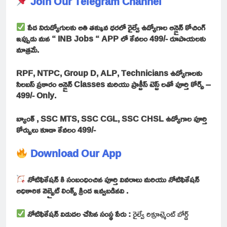
Join Our Telegram Channel
పేద నిరుద్యోగులకు అతి తక్కువ ధరలో రైల్వే ఉద్యోగాల ఆన్లైన్ కోచింగ్
ఇప్పుడు మన “ INB Jobs “ APP లో కేవలం 499/- రూపాయలకు
మాత్రమే.
RPF, NTPC, Group D, ALP, Technicians ఉద్యోగాలకు
సిలబస్ ప్రకారం ఆన్లైన్ Classes మరియు ప్రాక్టీస్ టెస్ట్ లతో పూర్తి కోర్స్ –
499/- Only.
బ్యాంక్ , SSC MTS, SSC CGL, SSC CHSL ఉద్యోగాల పూర్తి
కోర్సులు కూడా కేవలం 499/-
Download Our App
నోటిఫికేషన్ కి సంబంధించిన పూర్తి వివరాలు మరియు నోటిఫికేషన్
అధికారిక వెబ్సైట్ లింక్స్ క్రింద ఇవ్వబడినవి .
నోటిఫికేషన్ విడుదల చేసిన సంస్థ పేరు :
రైల్వే రిక్రూట్మెంట్ బోర్డ్