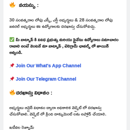
వయస్సు
:
30 సంవత్సరాల లోపు ఎస్సీ, ఎస్టీ అభ్యర్ధులు & 28 సంవత్సరాల లోపు
జనరల్ అభ్యర్థులు ఈ ఉద్యోగాలకు దరఖాస్తు చేసుకోవచ్చు.
మీ వాట్సాప్ కి వివిధ ప్రభుత్వ మరియు ప్రైవేటు ఉద్యోగాలు సమాచారం
రావాలి అంటే వెంటనే మా వాట్సాప్ , టెలిగ్రామ్ ఛానల్స్ లో జాయిన్
అవ్వండి.
Join Our What’s App Channel
Join Our Telegram Channel
దరఖాస్తు విధానం
:
అభ్యర్థులు ఆన్లైన్ విధానం ద్వారా అధికారిక వెబ్సైట్ లో దరఖాస్తు
చేసుకోవాలి. వెబ్సైట్ లో క్రింది డాక్యుమెంట్ లను అప్లోడ్ చేయాలి.
ఇటీవల రెజ్యూమ్