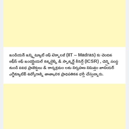
ఇండియన్ ఇన్స్టిట్యూట్ ఆఫ్ టెక్నాలజీ (IIT – Madras) కు చెందిన
ఆఫీస్ ఆఫ్ ఇండస్ట్రియల్ కన్సల్టెన్సీ & స్పాన్సర్డ్ రీసెర్చ్ (ICSR) , చెన్నై సంస్ధ
నుండి వివిధ ప్రాజెక్టులు & కార్యక్రమం లను నిర్వహణ నిమిత్తం జూనియర్
ఎగ్జిక్యూటివ్ ఉద్యోగాన్నీ తాత్కాలిక ప్రాధిపతికన భర్తీ చేస్తున్నారు.