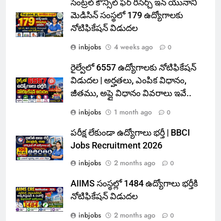
సెంట్రల్ కౌన్సిల్ ఫర్ రీసెర్చ్ ఇన్ యునాని
మెడిసిన్ సంస్థలో 179 ఉద్యోగాలకు
నోటిఫికేషన్ విడుదల
inbjobs
4 weeks ago
0
రైల్వేలో 6557 ఉద్యోగాలకు నోటిఫికేషన్
విడుదల | అర్హతలు, ఎంపిక విధానం,
జీతము, అప్లై విధానం వివరాలు ఇవే..
inbjobs
1 month ago
0
పరీక్ష లేకుండా ఉద్యోగాలు భర్తీ | BBCI
Jobs Recruitment 2026
inbjobs
2 months ago
0
AIIMS సంస్థల్లో 1484 ఉద్యోగాలు భర్తీకి
నోటిఫికేషన్ విడుదల
inbjobs
2 months ago
0