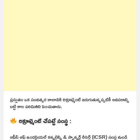
ప్రస్తుతం ఒక సంవత్సర కాలానికి రిక్రూట్మెంట్ జరుగుతున్నప్పటికీ అవసరాన్ని
బట్టి కాల పరిమితిని పెంచుతారు.
రిక్రూట్మెంట్ చేపట్టే సంస్థ
:
ఆఫీస్ ఆఫ్ ఇండస్ట్రియల్ కన్సల్టెన్సీ & స్పాన్సర్డ్ రీసెర్చ్ (ICSR) సంస్ధ నుండి