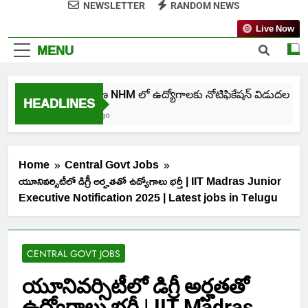
NEWSLETTER
RANDOM NEWS
Live Now
MENU
తెలంగాణ NHM లో ఉద్యోగాలకు నోటిఫికేషన్ విడుదల
HEADLINES
5 Days Ago
Home
Central Govt Jobs
యూనివర్సిటీలో డిగ్రీ అర్హతతో ఉద్యోగాలు భర్తీ | IIT Madras Junior
Executive Notification 2025 | Latest jobs in Telugu
CENTRAL GOVT JOBS
యూనివర్సిటీలో డిగ్రీ అర్హతతో
ఉద్యోగాలు భర్తీ | IIT Madras