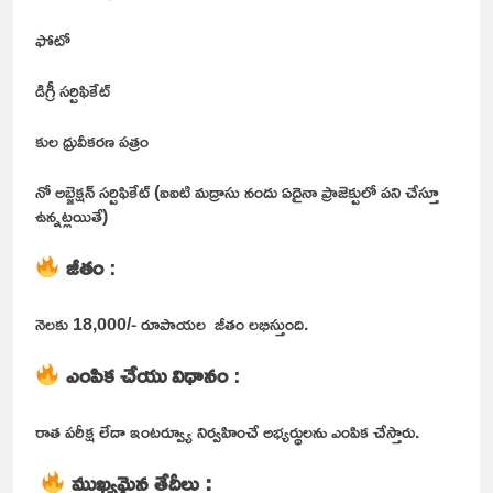
ఫోటో
డిగ్రీ సర్టిఫికేట్
కుల ధ్రువీకరణ పత్రం
నో అబ్జెక్షన్ సర్టిఫికేట్ (ఐఐటి మద్రాసు నందు ఏదైనా ప్రాజెక్టులో పని చేస్తూ
ఉన్నట్లయితే)
జీతం
:
నెలకు 18,000/- రూపాయల జీతం లభిస్తుంది.
ఎంపిక చేయు విధానం
:
రాత పరీక్ష లేదా ఇంటర్వ్యూ నిర్వహించే అభ్యర్థులను ఎంపిక చేస్తారు.
ముఖ్యమైన తేదీలు :