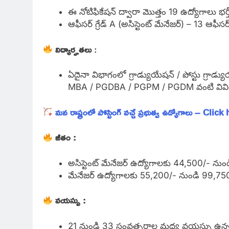
ఈ నోటిఫికేషన్ ద్వారా మొత్తం 19 ఉద్యోగాలు భర్త
ఆఫీసర్ గ్రేడ్ A (అసిస్టెంట్ మేనేజర్) – 13 ఆఫీసర్
విద్యార్హతలు
:
ఏదైనా విభాగంలో గ్రాడ్యుయేషన్ / పోస్టు గ్రా
MBA / PGDBA / PGPM / PGDM వంటి వివిధ వ
మన రాష్ట్రంలో పోస్టింగ్ వచ్చే ప్రభుత్వ ఉద్యోగాలు – Click
జీతం :
అసిస్టెంట్ మేనేజర్ ఉద్యోగాలకు 44,500/- నుం
మేనేజర్ ఉద్యోగాలకు 55,200/- నుండి 99,750/
వయస్సు :
21 నుండి 33 సంవత్సరాల మధ్య వయస్సు ఉన్నవ