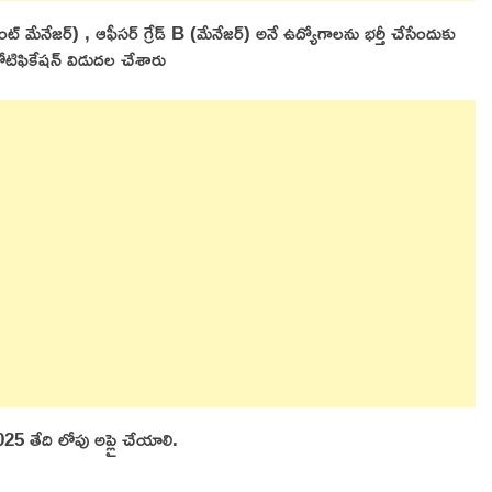
్టెంట్ మేనేజర్) , ఆఫీసర్ గ్రేడ్ B (మేనేజర్) అనే ఉద్యోగాలను భర్తీ చేసేందుకు
నోటిఫికేషన్ విడుదల చేశారు
5 తేది లోపు అప్లై చేయాలి.