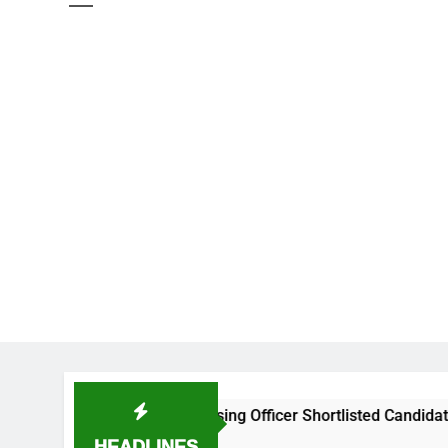
NIMS Nursing Officer Shortlisted Candidates List for certif
HEADLINES
2 Weeks Ago