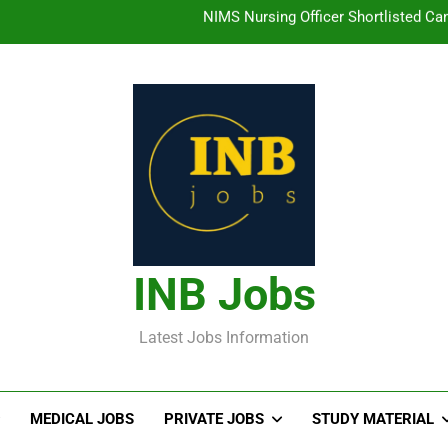
తిరుమల తిరుపతి దేవస్థానం సంస్థలో ఉద్యోగ
హైదరాబాద్ లో ఉన్న TI
తెలంగా
NIMS Nursing Officer Shortlisted Cand
తిరుమల తిరుపతి దేవస్థానం సంస్థలో ఉద్యోగ
హైదరాబాద్ లో ఉన్న TI
INB Jobs
Latest Jobs Information
MEDICAL JOBS
PRIVATE JOBS
STUDY MATERIAL