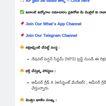
AP ఫైబర్ నెట్ లిమిటెడ్ జాబ్స్ – Click here
ఇలాంటి ఉద్యోగాల సమాచారం ప్రతిరోజు మీ మొబైల్ కు రావాలి
Join Our What’s App Channel
Join Our Telegram Channel
రిక్రూట్మెంట్ చేపట్టే సంస్థ
:
నేషనల్ పెన్షన్ సిస్టమ్ (NPS) ట్రస్ట్ నుండి ఈ రిక
భర్తీ చేస్తున్న పోస్టులు :
ఆఫీసర్ గ్రేడ్ A (అసిస్టెంట్ మేనేజర్) , ఆఫీసర్ గ్ర
చేస్తున్నారు.
మొత్తం ఖాళీల సంఖ్య :