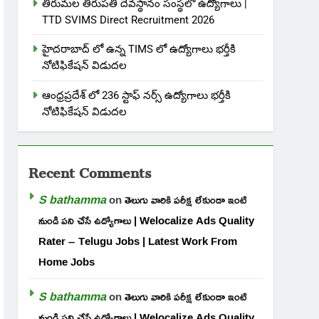
తిరుమల తిరుపతి దేవస్థానం సంస్థలో ఉద్యోగాలు |
TTD SVIMS Direct Recruitment 2026
హైదరాబాద్ లో ఉన్న TIMS లో ఉద్యోగాలు భర్తీకి
నోటిఫికేషన్ విడుదల
ఆంధ్రప్రదేశ్ లో 236 స్టాఫ్ నర్స్ ఉద్యోగాలు భర్తీకి
నోటిఫికేషన్ విడుదల
Recent Comments
S bathamma
on
తెలుగు వారికి పరీక్ష లేకుండా ఇంటి
నుండి పని చేసే ఉద్యోగాలు | Welocalize Ads Quality
Rater – Telugu Jobs | Latest Work From
Home Jobs
S bathamma
on
తెలుగు వారికి పరీక్ష లేకుండా ఇంటి
నుండి పని చేసే ఉద్యోగాలు | Welocalize Ads Quality