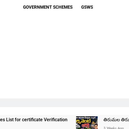
GOVERNMENT SCHEMES
GSWS
icate Verification
తిరుమల తిరుపతి దేవస్థానం సం
3 Weeks Ago