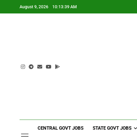
Skip
August 9, 2026
10:13:40 AM
to
content
CENTRAL GOVT JOBS
STATE GOVT JOBS