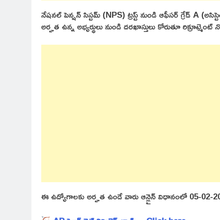
నేషనల్ పెన్షన్ సిస్టమ్ (NPS) ట్రస్ట్ నుండి ఆఫీసర్ గ్రేడ్ A (అసిస
అర్హత ఉన్న అభ్యర్థులు నుండి దరఖాస్తులు కోరుతూ రిక్రూట్మెంట్ 
ఈ ఉద్యోగాలకు అర్హత ఉండే వారు ఆన్లైన్ విధానంలో 05-02-202