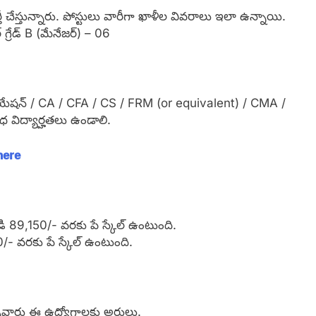
ీ చేస్తున్నారు. పోస్టులు వారీగా ఖాళీల వివరాలు ఇలా ఉన్నాయి.
 గ్రేడ్ B (మేనేజర్) – 06
డ్యుయేషన్ / CA / CFA / CS / FRM (or equivalent) / CMA /
ిద్యార్హతలు ఉండాలి.
 here
డి 89,150/- వరకు పే స్కేల్ ఉంటుంది.
- వరకు పే స్కేల్ ఉంటుంది.
ారు ఈ ఉద్యోగాలకు అర్హులు.