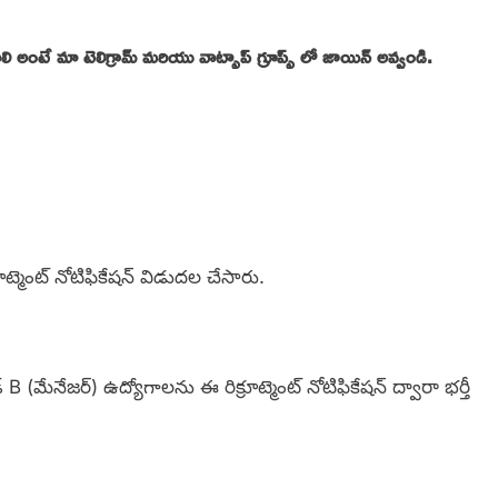
 అంటే మా టెలిగ్రామ్ మరియు వాట్సాప్ గ్రూప్స్ లో జాయిన్ అవ్వండి.
్రూట్మెంట్ నోటిఫికేషన్ విడుదల చేసారు.
ేడ్ B (మేనేజర్) ఉద్యోగాలను ఈ రిక్రూట్మెంట్ నోటిఫికేషన్ ద్వారా భర్తీ