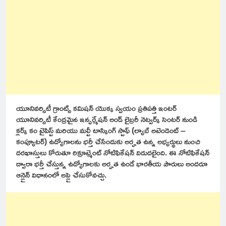
యూనివర్సిటీ గ్రాంట్స్ కమిషన్ యొక్క స్వయం ప్రతిపత్తి ఇంటర్
యూనివర్సిటీ కేంద్రమైన ఇన్ఫర్మేషన్ అండ్ లైబ్రరీ నెట్వర్క్ సెంటర్ నుండి
క్లర్క్ కం టైపిస్ట్ మరియు మల్టీ టాస్కింగ్ స్టాఫ్ (ల్యాబ్ అటెండెంట్ –
కంప్యూటర్) ఉద్యోగాలను భర్తీ చేసేందుకు అర్హత ఉన్న అభ్యర్థులు నుంచి
దరఖాస్తులు కోరుతూ రిక్రూట్మెంట్ నోటిఫికేషన్ విడుదలైంది. ఈ నోటిఫికేషన్
ద్వారా భర్తీ చేస్తున్న ఉద్యోగాలకు అర్హత ఉండే భారతీయ పౌరులు అందరూ
ఆన్లైన్ విధానంలో అప్లై చేసుకోవచ్చు.