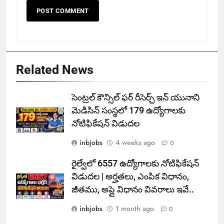
Related News
సెంట్రల్ కౌన్సిల్ ఫర్ రీసెర్చ్ ఇన్ యునాని
మెడిసిన్ సంస్థలో 179 ఉద్యోగాలకు
నోటిఫికేషన్ విడుదల
inbjobs
4 weeks ago
0
రైల్వేలో 6557 ఉద్యోగాలకు నోటిఫికేషన్
విడుదల | అర్హతలు, ఎంపిక విధానం,
జీతము, అప్లై విధానం వివరాలు ఇవే..
inbjobs
1 month ago
0