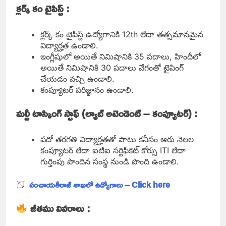
క్లర్క్ కం టైపిస్ట్ :
క్లర్క్ కం టైపిస్ట్ ఉద్యోగానికి 12th లేదా తత్సమానమైన
విద్యార్హత ఉండాలి.
ఇంగ్లీషులో అయితే నిమిషానికి 35 పదాలు, హిందీలో
అయితే నిమిషానికి 30 పదాలు వేగంతో టైపింగ్
చేయడం వచ్చి ఉండాలి.
కంప్యూటర్ పరిజ్ఞానం ఉండాలి.
మల్టీ టాస్కింగ్ స్టాఫ్ (ల్యాబ్ అటెండెంట్ – కంప్యూటర్) :
పదో తరగతి విద్యార్హతతో పాటు కనీసం ఆరు నెలల
కంప్యూటర్ లేదా ఐటిఐ సర్టిఫికెట్ కోర్సు ITI లేదా
గుర్తింపు పొందిన సంస్థ నుండి పొంది ఉండాలి.
పంచాయతీరాజ్ శాఖలో ఉద్యోగాలు – Click here
జీతము వివరాలు :