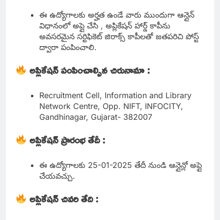
ఈ ఉద్యోగాలకు అర్హత ఉండే వారు ముందుగా ఆన్లైన్
విధానంలో అప్లై చేసి , అప్లికేషన్ హార్డ్ కాపీను
అవసరమైన సర్టిఫికెట్ జిరాక్స్ కాపీలతో జతపరిచి పోస్ట్
ద్వారా పంపించాలి.
అప్లికేషన్ పంపించాల్సిన చిరునామా :
Recruitment Cell, Information and Library
Network Centre, Opp. NIFT, INFOCITY,
Gandhinagar, Gujarat- 382007
అప్లికేషన్ ప్రారంభ తేదీ :
ఈ ఉద్యోగాలకు 25-01-2025 తేదీ నుండి ఆన్లైన్లో అప్లై
చేయవచ్చు.
అప్లికేషన్ చివరి తేది :