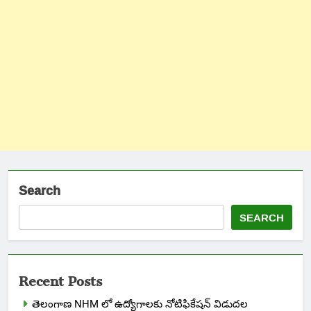
Search
SEARCH
Recent Posts
తెలంగాణ NHM లో ఉద్యోగాలకు నోటిఫికేషన్ విడుదల