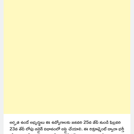
అర్హత ఉండే అభ్యర్థులు ఈ ఉద్యోగాలకు జనవరి 25వ తేదీ నుండి ఫిబ్రవరి
23వ తేదీ లోపు ఆన్లైన్ విధానంలో అప్లై చేయాలి. ఈ రిక్రూట్మెంట్ ద్వారా భర్తీ