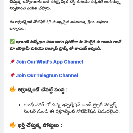
చేస్తున్న ఉద్యోగాలను రాత పరీక్ష, స్కిల్ టెస్ట్ మరియు పర్సనల్ ఇంటర్వ్యూ
నిర్వహించి ఎంపిక చేస్తారు.
ఈ రిక్రూట్మెంట్ నోటిఫికేషన్ ముఖ్యమైన వివరాలన్నీ క్రింది విధంగా
ఉన్నాయి..
ఇలాంటి ఉద్యోగాల సమాచారం ప్రతిరోజు మీ మొబైల్ కు రావాలి అంటే
మా టెలిగ్రామ్ మరియు వాట్సాప్ గ్రూప్స్ లో జాయిన్ అవ్వండి.
Join Our What’s App Channel
Join Our Telegram Channel
రిక్రూట్మెంట్ చేపట్టే సంస్థ
:
గాంధీ నగర్ లో ఉన్న ఇన్ఫర్మేషన్ అండ్ లైబ్రరీ నెట్వర్క్
సెంటర్ నుండి ఈ రిక్రూట్మెంట్ నోటిఫికేషన్ విడుదలైంది.
భర్తీ చేస్తున్న పోస్టులు :