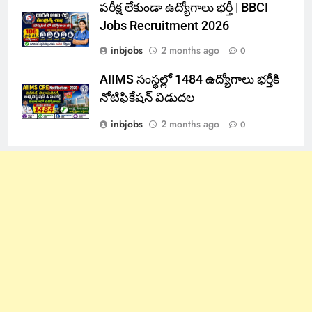
పరీక్ష లేకుండా ఉద్యోగాలు భర్తీ | BBCI
Jobs Recruitment 2026
inbjobs
2 months ago
0
AIIMS సంస్థల్లో 1484 ఉద్యోగాలు భర్తీకి
నోటిఫికేషన్ విడుదల
inbjobs
2 months ago
0