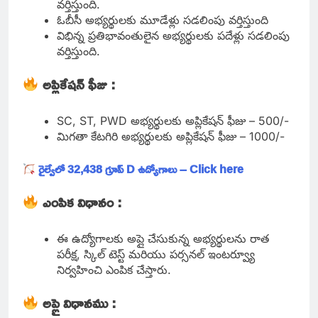
వర్తిస్తుంది.
ఓబీసీ అభ్యర్థులకు మూడేళ్లు సడలింపు వర్తిస్తుంది
విభిన్న ప్రతిభావంతులైన అభ్యర్థులకు పదేళ్లు సడలింపు
వర్తిస్తుంది.
అప్లికేషన్ ఫీజు :
SC, ST, PWD అభ్యర్థులకు అప్లికేషన్ ఫీజు – 500/-
మిగతా కేటగిరి అభ్యర్థులకు అప్లికేషన్ ఫీజు – 1000/-
రైల్వేలో 32,438 గ్రూప్ D ఉద్యోగాలు – Click here
ఎంపిక విధానం :
ఈ ఉద్యోగాలకు అప్లై చేసుకున్న అభ్యర్థులను రాత
పరీక్ష, స్కిల్ టెస్ట్ మరియు పర్సనల్ ఇంటర్వ్యూ
నిర్వహించి ఎంపిక చేస్తారు.
అప్లై విధానము :