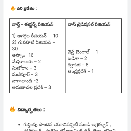
పని ప్రదేశం
:
నార్త్ – ఈస్టర్న్ రీజియన్
నాన్ ట్రెడిషనల్ రీజియన్
1) అగర్తల రీజియన్ – 10
2) గువహటి రీజియన్ –
30
వెస్ట్ బెంగాల్ – 1
అస్సాం -16
ఒడిశా – 2
మేఘాలయ – 2
కర్ణాటక – 6
మిజోరాం – 3
ఆంధ్రప్రదేశ్ – 1
మణిపూర్ – 3
నాగాలాండ్ -3
అరుణాచల ప్రదేశ్ – 3
విద్యార్హతలు :
గుర్తింపు పొందిన యూనివర్సిటీ నుండి అగ్రికల్చర్ ,
హార్టికల్చర్ , ఫారెస్ట్రి లో బ్యాచిలర్ డిగ్రీ లేదా బొటని ,