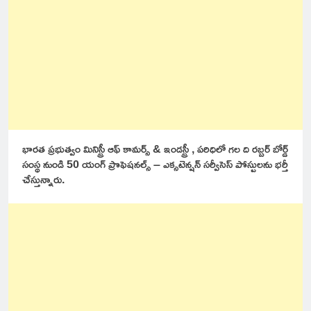
భారత ప్రభుత్వం మినిస్ట్రీ ఆఫ్ కామర్స్ & ఇండస్ట్రీ , పరిధిలో గల ది రబ్బర్ బోర్డ్
సంస్థ నుండి 50 యంగ్ ప్రొఫెషనల్స్ – ఎక్సటెన్షన్ సర్వీసెస్ పోస్టులను భర్తీ
చేస్తున్నారు.