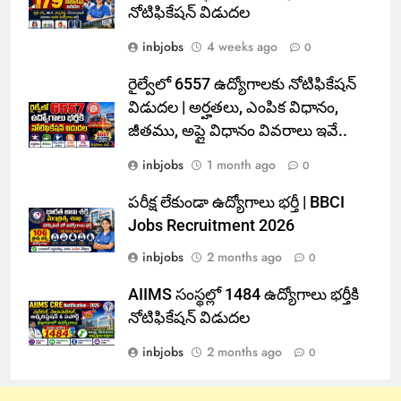
నోటిఫికేషన్ విడుదల
inbjobs
4 weeks ago
0
రైల్వేలో 6557 ఉద్యోగాలకు నోటిఫికేషన్
విడుదల | అర్హతలు, ఎంపిక విధానం,
జీతము, అప్లై విధానం వివరాలు ఇవే..
inbjobs
1 month ago
0
పరీక్ష లేకుండా ఉద్యోగాలు భర్తీ | BBCI
Jobs Recruitment 2026
inbjobs
2 months ago
0
AIIMS సంస్థల్లో 1484 ఉద్యోగాలు భర్తీకి
నోటిఫికేషన్ విడుదల
inbjobs
2 months ago
0