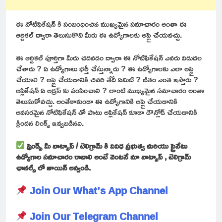
ఈ నోటిఫికేషన్ కి సంబంధించిన ముఖ్యమైన సమాచారం అంతా ఈ
ఆర్టికల్ ద్వారా తెలుసుకొని మీరు ఈ ఉద్యోగాలకు అప్లై చేయవచ్చు.
ఈ ఆర్టికల్ పూర్తిగా మీరు చదవడం ద్వారా ఈ నోటిఫికేషన్ ఎవరు విడుదల
చేశారు ? ఏ ఉద్యోగాలు భర్తీ చేస్తున్నారు ? ఈ ఉద్యోగాలకు ఎలా అప్లై
చేయాలి ? అప్లై చేయడానికి చివరి తేదీ ఏమిటి ? జీతం ఎంత ఇస్తారు ?
అప్లికేషన్ ఏ అడ్రస్ కు పంపించాలి ? లాంటి ముఖ్యమైన సమాచారం అంతా
తెలుసుకోవచ్చు. అంతేకాకుండా ఈ ఉద్యోగానికి అప్లై చేయడానికి
అవసరమైన నోటిఫికేషన్ తో పాటు అప్లికేషన్ కూడా డౌన్లోడ్ చేయడానికి
క్రిందన లింక్స్ ఇవ్వబడినవి.
ఫ్రెండ్స్ మీ వాట్సాప్ / టెలిగ్రామ్ కి వివిధ ప్రభుత్వ మరియు ప్రైవేటు
ఉద్యోగాల సమాచారం రావాలి అంటే వెంటనే మా వాట్సాప్ , టెలిగ్రామ్
ఛానల్స్ లో జాయిన్ అవ్వండి.
Join Our What’s App Channel
Join Our Telegram Channel