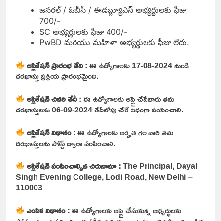
జనరల్ / ఓబీసీ / ఈడబ్ల్యూఎస్ అభ్యర్థులకు ఫీజు
700/-
SC అభ్యర్థులకు ఫీజు 400/-
PwBD మరియు మహిళా అభ్యర్థులకు ఫీజు లేదు.
అప్లికేషన్ ప్రారంభ తేది :
ఈ ఉద్యోగాలకు 17-08-2024 నుండి
దరఖాస్తు ప్రక్రియ ప్రారంభమైంది.
అప్లికేషన్ చివరి తేదీ
: ఈ ఉద్యోగాలకు అప్లై చేసేవారు తమ
దరఖాస్తులను 06-09-2024 తేదీలోపు చేరే విధంగా పంపించాలి.
అప్లికేషన్ విధానం :
ఈ ఉద్యోగాలకు అర్హత గల వారి తమ
దరఖాస్తులను పోస్ట్ ద్వారా పంపించాలి.
అప్లికేషన్ పంపించాల్సిన చిరునామా :
The Principal, Dayal
Singh Evening College, Lodi Road, New Delhi –
110003
ఎంపిక విధానం :
ఈ ఉద్యోగాలకు అప్లై చేసుకున్న అభ్యర్థులకు
పోస్టులను అనుసరించి రాత పరీక్ష మరియు ఇంటర్వ్యూ నిర్వహించి ఎంపిక