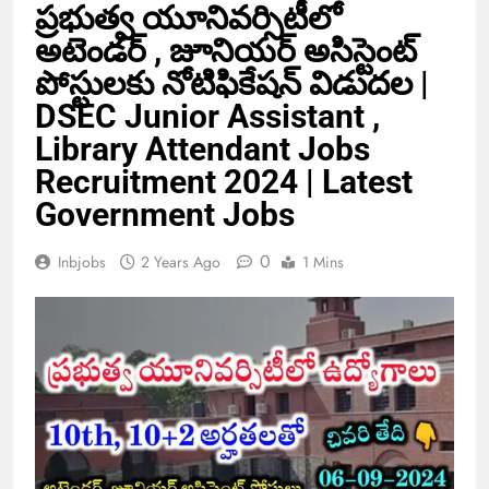
ప్రభుత్వ యూనివర్సిటీలో
అటెండర్ , జూనియర్ అసిస్టెంట్
పోస్టులకు నోటిఫికేషన్ విడుదల |
DSEC Junior Assistant ,
Library Attendant Jobs
Recruitment 2024 | Latest
Government Jobs
0
Inbjobs
2 Years Ago
1 Mins