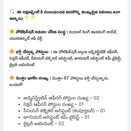
ఈ రిక్రూట్మెంట్ కి సంబంధించిన మరికొన్ని ముఖ్యమైన వివరాలు ఇలా
ఉన్నాయి
నోటిఫికేషన్ విడుదల చేసిన సంస్థ :
దయాల్ సింగ్ ఈవినింగ్ కాలేజ్,
యూనివర్సిటీ ఆఫ్ ఢిల్లీ
భర్తీ చేస్తున్న పోస్టులు :
ఈ నోటిఫికేషన్ ద్వారా అడ్మినిస్ట్రేటివ్ ఆఫీసర్,
సెక్షన్ ఆఫీసర్, సీనియర్ టెక్నికల్ అసిస్టెంట్, జూనియర్ అసిస్టెంట్ కమ్ టైపిస్ట్,
లైబ్రరీ అటెండెంట్
మొత్తం ఖాళీల సంఖ్య :
మొత్తం 07 పోస్టులు భర్తీ చేస్తున్నారు.
ఇందులో
అడ్మినిస్ట్రేటివ్ ఆఫీసర్ పోస్టుల సంఖ్య – 02
సెక్షన్ ఆఫీసర్ పోస్టుల సంఖ్య – 01
సీనియర్ టెక్నికల్ అసిస్టెంట్ (కంప్యూటర్) – 01
జూనియర్ అసిస్టెంట్ కమ్ టైపిస్ట్ – 01
లైబ్రరీ అటెండెంట్ – 02