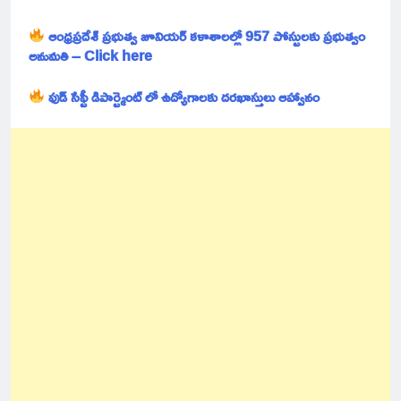
ఆంధ్రప్రదేశ్ ప్రభుత్వ జూనియర్ కళాశాలల్లో 957 పోస్టులకు ప్రభుత్వం
అనుమతి – Click here
ఫుడ్ సేఫ్టీ డిపార్ట్మెంట్ లో ఉద్యోగాలకు దరఖాస్తులు ఆహ్వానం