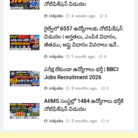
నోటిఫికేషన్ విడుదల
inbjobs
4 weeks ago
0
రైల్వేలో 6557 ఉద్యోగాలకు నోటిఫికేషన్
విడుదల | అర్హతలు, ఎంపిక విధానం,
జీతము, అప్లై విధానం వివరాలు ఇవే..
inbjobs
1 month ago
0
పరీక్ష లేకుండా ఉద్యోగాలు భర్తీ | BBCI
Jobs Recruitment 2026
inbjobs
2 months ago
0
AIIMS సంస్థల్లో 1484 ఉద్యోగాలు భర్తీకి
నోటిఫికేషన్ విడుదల
inbjobs
2 months ago
0