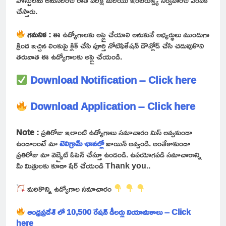
చేస్తారు.
గమనిక :
ఈ ఉద్యోగాలకు అప్లై చేయాలి అనుకునే అభ్యర్థులు ముందుగా
క్రింద ఇచ్చిన లింకుపై క్లిక్ చేసి పూర్తి నోటిఫికేషన్ డౌన్లోడ్ చేసి చదువుకొని
తరువాత ఈ ఉద్యోగాలకు అప్లై చేయండి.
Download Notification – Click here
Download Application – Click here
Note :
ప్రతిరోజు ఇలాంటి ఉద్యోగాలు సమాచారం మిస్ అవ్వకుండా
ఉండాలంటే మా
టెలిగ్రామ్ ఛానల్లో
జాయిన్ అవ్వండి. అంతేకాకుండా
ప్రతిరోజు మా వెబ్సైట్ ఓపెన్ చేస్తూ ఉండండి. ఉపయోగపడి సమాచారాన్ని
మీ మిత్రులకు కూడా షేర్ చేయండి Thank you..
మరికొన్ని ఉద్యోగాల సమాచారం
ఆంధ్రప్రదేశ్ లో 10,500 రేషన్ డీలర్లు నియామకాలు – Click
here