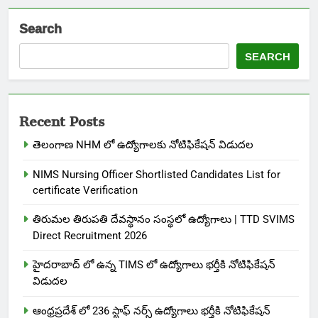
Search
SEARCH
Recent Posts
తెలంగాణ NHM లో ఉద్యోగాలకు నోటిఫికేషన్ విడుదల
NIMS Nursing Officer Shortlisted Candidates List for
certificate Verification
తిరుమల తిరుపతి దేవస్థానం సంస్థలో ఉద్యోగాలు | TTD SVIMS
Direct Recruitment 2026
హైదరాబాద్ లో ఉన్న TIMS లో ఉద్యోగాలు భర్తీకి నోటిఫికేషన్
విడుదల
ఆంధ్రప్రదేశ్ లో 236 స్టాఫ్ నర్స్ ఉద్యోగాలు భర్తీకి నోటిఫికేషన్