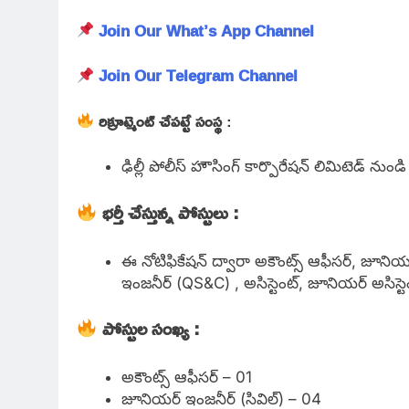
Join Our What’s App Channel
Join Our Telegram Channel
రిక్రూట్మెంట్ చేపట్టే సంస్థ
:
ఢిల్లీ పోలీస్ హౌసింగ్ కార్పొరేషన్ లిమిటెడ్ నుండ
భర్తీ చేస్తున్న పోస్టులు :
ఈ నోటిఫికేషన్ ద్వారా అకౌంట్స్ ఆఫీసర్, జూనియర
ఇంజనీర్ (QS&C) , అసిస్టెంట్, జూనియర్ అసిస్టెం
పోస్టుల సంఖ్య :
అకౌంట్స్ ఆఫీసర్ – 01
జూనియర్ ఇంజనీర్ (సివిల్) – 04