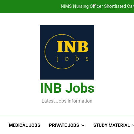
తిరుమల తిరుపతి దేవస్థానం సంస్థలో ఉద్యోగ
హైదరాబాద్ లో ఉన్న TI
తెలంగా
NIMS Nursing Officer Shortlisted Cand
తిరుమల తిరుపతి దేవస్థానం సంస్థలో ఉద్యోగ
హైదరాబాద్ లో ఉన్న TI
INB Jobs
Latest Jobs Information
MEDICAL JOBS
PRIVATE JOBS
STUDY MATERIAL