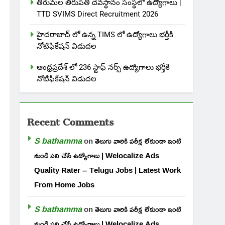
తిరుమల తిరుపతి దేవస్థానం సంస్థలో ఉద్యోగాలు |
TTD SVIMS Direct Recruitment 2026
హైదరాబాద్ లో ఉన్న TIMS లో ఉద్యోగాలు భర్తీకి
నోటిఫికేషన్ విడుదల
ఆంధ్రప్రదేశ్ లో 236 స్టాఫ్ నర్స్ ఉద్యోగాలు భర్తీకి
నోటిఫికేషన్ విడుదల
Recent Comments
S bathamma
on
తెలుగు వారికి పరీక్ష లేకుండా ఇంటి
నుండి పని చేసే ఉద్యోగాలు | Welocalize Ads
Quality Rater – Telugu Jobs | Latest Work
From Home Jobs
S bathamma
on
తెలుగు వారికి పరీక్ష లేకుండా ఇంటి
నుండి పని చేసే ఉద్యోగాలు | Welocalize Ads