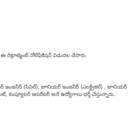
ి ఈ రిక్రూట్మెంట్ నోటిఫికేషన్ విడుదల చేసారు.
్ ఇంజనీర్ (సివిల్), జూనియర్ ఇంజనీర్ (ఎలక్ట్రికల్) , జూనియర్
ట్, కంప్యూటర్ ఆపరేటర్ అనే ఉద్యోగాలు భర్తీ చేస్తున్నారు.