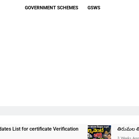
GOVERNMENT SCHEMES
GSWS
tificate Verification
తిరుమల తిరుపతి దేవస్థానం 
3 Weeks Ago