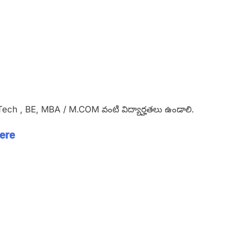
, B.Tech , BE, MBA / M.COM వంటి విద్యార్హతలు ఉండాలి.
here