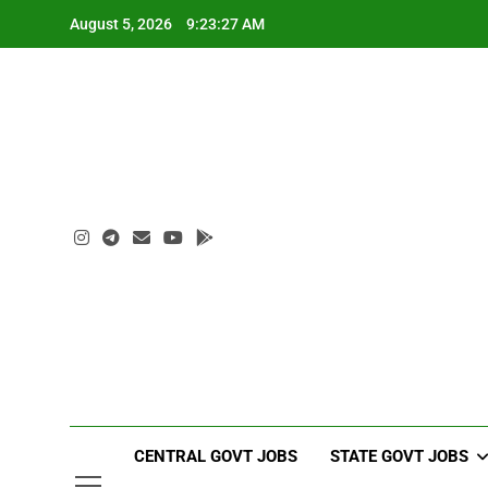
Skip
August 5, 2026
9:23:28 AM
to
content
CENTRAL GOVT JOBS
STATE GOVT JOBS