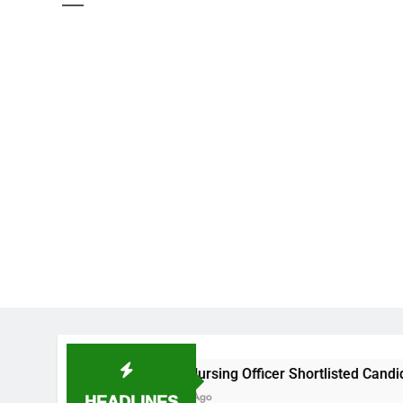
NIMS Nursing Officer Shortlisted Candidates List for cer
HEADLINES
2 Weeks Ago