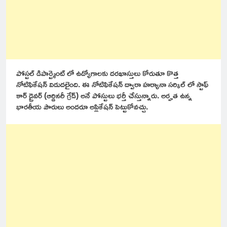
పోస్టల్ డిపార్ట్మెంట్ లో ఉద్యోగాలకు దరఖాస్తులు కోరుతూ కొత్త
నోటిఫికేషన్ విడుదలైంది. ఈ నోటిఫికేషన్ ద్వారా హర్యానా సర్కిల్ లో స్టాఫ్
కార్ డ్రైవర్ (ఆర్డినరీ గ్రేడ్) అనే పోస్టులు భర్తీ చేస్తున్నారు. అర్హత ఉన్న
భారతీయ పౌరులు అందరూ అప్లికేషన్ పెట్టుకోవచ్చు.