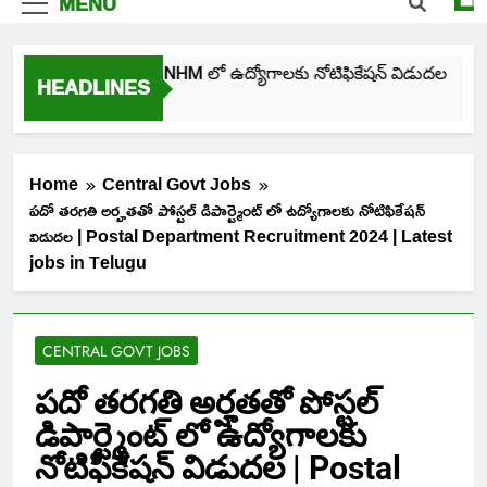
MENU
తెలంగాణ NHM లో ఉద్యోగాలకు నోటిఫికేషన్ విడుదల
HEADLINES
3 Days Ago
Home
Central Govt Jobs
పదో తరగతి అర్హతతో పోస్టల్ డిపార్ట్మెంట్ లో ఉద్యోగాలకు నోటిఫికేషన్
విడుదల | Postal Department Recruitment 2024 | Latest
jobs in Telugu
CENTRAL GOVT JOBS
పదో తరగతి అర్హతతో పోస్టల్
డిపార్ట్మెంట్ లో ఉద్యోగాలకు
నోటిఫికేషన్ విడుదల | Postal