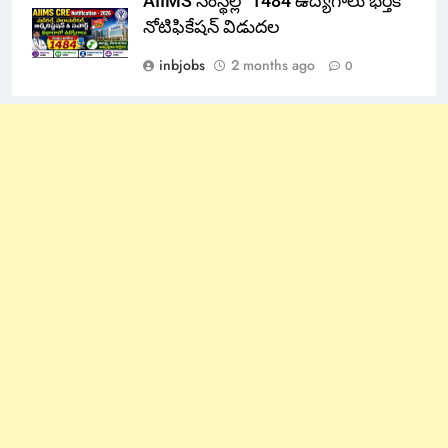
AIIMS సంస్థల్లో 1484 ఉద్యోగాలు భర్తీకి
నోటిఫికేషన్ విడుదల
inbjobs
2 months ago
0