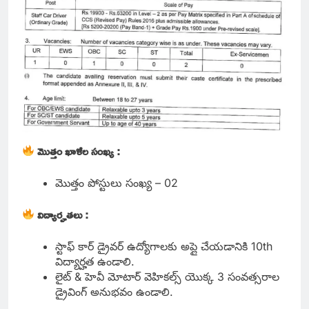
మొత్తం ఖాళీల సంఖ్య :
మొత్తం పోస్టులు సంఖ్య – 02
విద్యార్హతలు :
స్టాఫ్ కార్ డ్రైవర్ ఉద్యోగాలకు అప్లై చేయడానికి 10th
విద్యార్హత ఉండాలి.
లైట్ & హెవీ మోటార్ వెహికల్స్ యొక్క 3 సంవత్సరాల
డ్రైవింగ్ అనుభవం ఉండాలి.