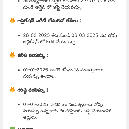
ఈ ఉద్యోగాలకు అర్హత గల వారు 23-01-2025 తేది
నుండి ఆన్లైన్ లో అప్లై చేయవచ్చు.
అప్లికేషన్ ఎడిట్ చేసుకునే తేదీలు :
26-02-2025 తేది నుండి 06-03-2025 తేది లోపు
అప్లికేషన్ లో Edit చేయవచ్చు.
కనీస
వయస్సు :
01-01-2025 నాటికి కనీసం 18 సంవత్సరాలు
వయస్సు ఉండాలి.
గరిష్ట వయస్సు :
01-01-2025 నాటికి 36 సంవత్సరాలు లోపు
వయస్సు ఉన్నవారు ఈ పోస్టులకు అప్లై చేయడానికి
అర్హులు.