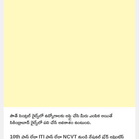
సౌత్ సెంట్రల్ రైల్వేలో ఉద్యోగాలకు అప్లై చేసి మీరు ఎంపిక అయితే
సికింద్రాబాద్ రైల్వేలో పని చేసే అవకాశం ఉంటుంది.
10th పాస్ లేదా ITI పాస్ లేదా NCVT నుండి నేషనల్ ట్రేడ్ అప్రెంటిస్