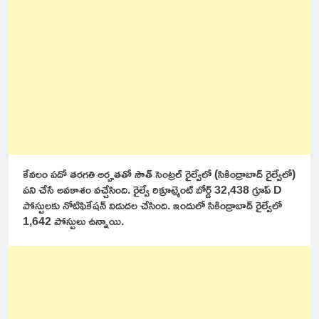
కేవలం పదో తరగతి అర్హతతో సౌత్ సెంట్రల్ రైల్వేలో (సికింద్రాబాద్ రైల్వేలో)
పని చేసే అవకాశం వచ్చేసింది. రైల్వే రిక్రూట్మెంట్ బోర్డ్ 32,438 గ్రూప్ D
పోస్టులకు నోటిఫికేషన్ విడుదల చేసింది. ఇందులో సికింద్రాబాద్ రైల్వేలో
1,642 పోస్టులు ఉన్నాయి.