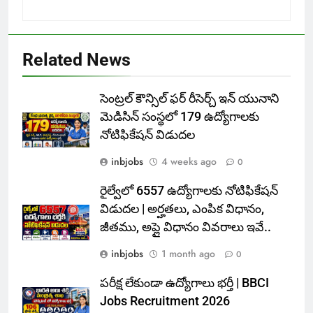
Related News
సెంట్రల్ కౌన్సిల్ ఫర్ రీసెర్చ్ ఇన్ యునాని
మెడిసిన్ సంస్థలో 179 ఉద్యోగాలకు
నోటిఫికేషన్ విడుదల
inbjobs
4 weeks ago
0
రైల్వేలో 6557 ఉద్యోగాలకు నోటిఫికేషన్
విడుదల | అర్హతలు, ఎంపిక విధానం,
జీతము, అప్లై విధానం వివరాలు ఇవే..
inbjobs
1 month ago
0
పరీక్ష లేకుండా ఉద్యోగాలు భర్తీ | BBCI
Jobs Recruitment 2026