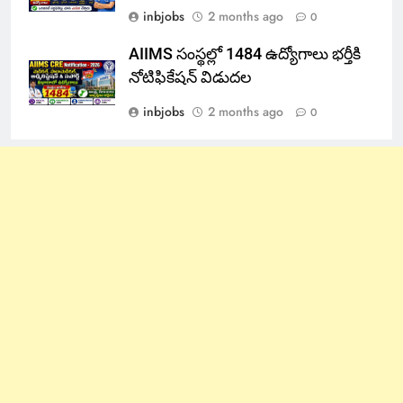
inbjobs
2 months ago
0
AIIMS సంస్థల్లో 1484 ఉద్యోగాలు భర్తీకి
నోటిఫికేషన్ విడుదల
inbjobs
2 months ago
0