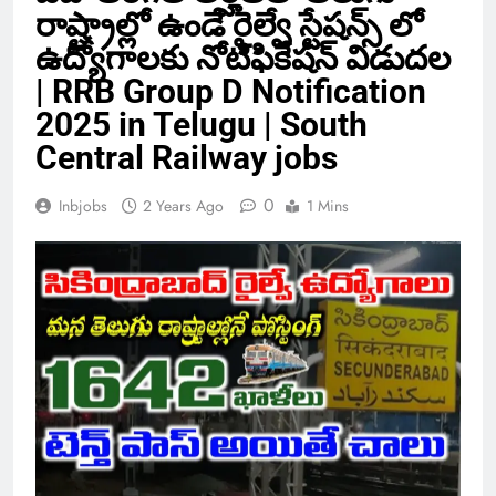
రాష్ట్రాల్లో ఉండే రైల్వే స్టేషన్స్ లో
ఉద్యోగాలకు నోటిఫికేషన్ విడుదల
| RRB Group D Notification
2025 in Telugu | South
Central Railway jobs
0
Inbjobs
2 Years Ago
1 Mins