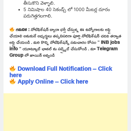
తీసుకొని వెళ్ళాలి.
5 నిమిషాల 40 సెకండ్స్ లో 1000 మీటర్ల దూరం
పరుగెత్తగలగాలి.
గమనిక :
నోటిఫికేషన్ ద్వారా భర్తీ చేస్తున్న ఈ ఉద్యోగాలకు అప్లై
చేయాలి అనుకునే అభ్యర్థులు తప్పనిసరిగా పూర్తి నోటిఫికేషన్ చదివి తర్వాత
అప్లై చేయండి . మరి కొన్ని నోటిఫికేషన్స్ సమచారం కోసం ”
INB jobs
info
” యూట్యూబ్ ఛానల్ ను సబ్స్క్రైబ్ చేసుకోండి . మా
Telegram
Group
లో జాయిన్ అవ్వండి
Download Full Notification – Click
here
Apply Online – Click here