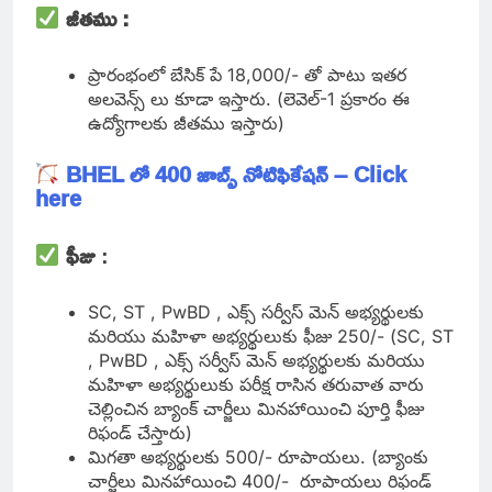
జీతము :
ప్రారంభంలో బేసిక్ పే 18,000/- తో పాటు ఇతర
అలవెన్స్ లు కూడా ఇస్తారు. (లెవెల్-1 ప్రకారం ఈ
ఉద్యోగాలకు జీతము ఇస్తారు)
BHEL లో 400 జాబ్స్ నోటిఫికేషన్ – Click
here
ఫీజు
:
SC, ST , PwBD , ఎక్స్ సర్వీస్ మెన్ అభ్యర్థులకు
మరియు మహిళా అభ్యర్థులుకు ఫీజు 250/- (SC, ST
, PwBD , ఎక్స్ సర్వీస్ మెన్ అభ్యర్థులకు మరియు
మహిళా అభ్యర్థులుకు పరీక్ష రాసిన తరువాత వారు
చెల్లించిన బ్యాంక్ చార్జీలు మినహాయించి పూర్తి ఫీజు
రిఫండ్ చేస్తారు)
మిగతా అభ్యర్థులకు 500/- రూపాయలు. (బ్యాంకు
చార్జీలు మినహాయించి 400/- రూపాయలు రిఫండ్