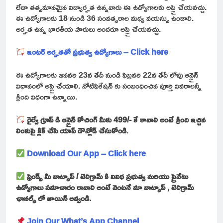
లేదా తత్సమానమైన విద్యార్హత ఉన్నవారు ఈ ఉద్యోగాలకు అప్లై చేయవచ్చు.
ఈ ఉద్యోగాలకు 18 నుండి 36 సంవత్సరాల మధ్య వయస్సు ఉండాలి.
అర్హత ఉన్న భారతీయ పౌరులు అందరూ అప్లై చేయవచ్చు.
ఇంటర్ అర్హతతో ప్రభుత్వ ఉద్యోగాలు – Click here
ఈ ఉద్యోగాలకు జనవరి 23వ తేదీ నుండి ఫిబ్రవరి 22వ తేదీ లోపు ఆన్లైన్
విధానంలో అప్లై చేయాలి. నోటిఫికేషన్ కు సంబంధించిన పూర్తి వివరాలన్నీ
క్రింది విధంగా ఉన్నాయి.
రైల్వే గ్రూప్ డి ఆన్లైన్ కోచింగ్ మీకు 499/- కే కావాలి అంటే క్రింది ఇచ్చిన
లింకుపై క్లిక్ చేసి యాప్ డౌన్లోడ్ చేసుకోండి
.
Download Our App – Click here
ఫ్రెండ్స్ మీ వాట్సాప్ / టెలిగ్రామ్ కి వివిధ ప్రభుత్వ మరియు ప్రైవేటు
ఉద్యోగాలు సమాచారం రావాలి అంటే వెంటనే మా వాట్సాప్ , టెలిగ్రామ్
ఛానల్స్ లో జాయిన్ అవ్వండి.
Join Our What’s App Channel