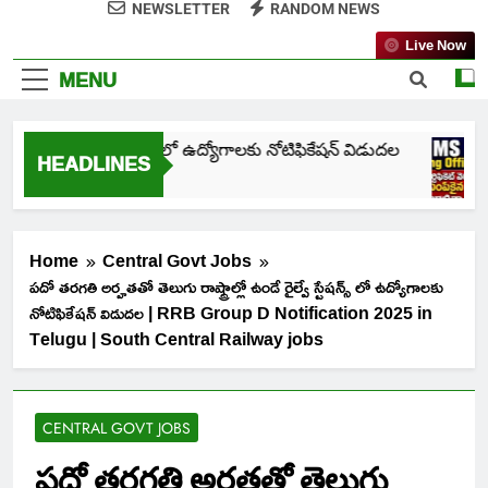
NEWSLETTER
RANDOM NEWS
Live Now
MENU
తెలంగాణ NHM లో ఉద్యోగాలకు నోటిఫికేషన్ విడుదల
HEADLINES
1 Week Ago
Home
Central Govt Jobs
పదో తరగతి అర్హతతో తెలుగు రాష్ట్రాల్లో ఉండే రైల్వే స్టేషన్స్ లో ఉద్యోగాలకు
నోటిఫికేషన్ విడుదల | RRB Group D Notification 2025 in
Telugu | South Central Railway jobs
CENTRAL GOVT JOBS
పదో తరగతి అర్హతతో తెలుగు