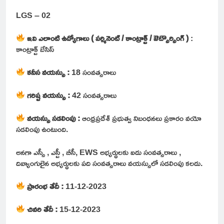
LGS – 02
ఇవి ఎలాంటి ఉద్యోగాలు ( పర్మినెంట్ / కాంట్రాక్ట్ / ఔట్సౌర్సింగ్ )
:
కాంట్రాక్ట్ బేసిస్
కనీస వయస్సు :
18 సంవత్సరాలు
గరిష్ట వయస్సు :
42 సంవత్సరాలు
వయస్సు సడలింపు :
ఆంధ్రప్రదేశ్ ప్రభుత్వ నిబంధనలు ప్రకారం వయో
సడలింపు ఉంటుంది.
అనగా ఎస్సీ , ఎస్టీ , బీసీ, EWS అభ్యర్థులకు ఐదు సంవత్సరాలు ,
దివ్యాంగులైన అభ్యర్థులకు పది సంవత్సరాలు వయస్సులో సడలింపు కలదు.
ప్రారంభ తేదీ :
11-12-2023
చివరి తేదీ :
15-12-2023