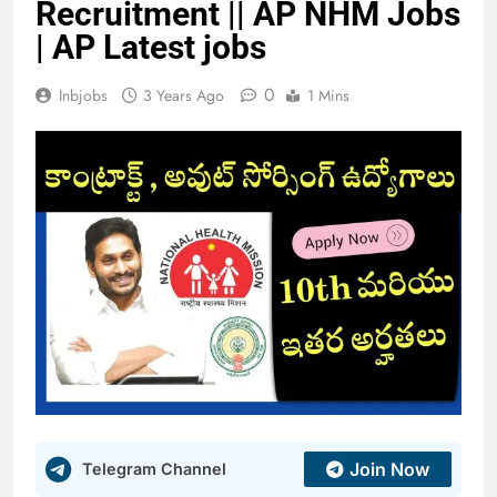
Recruitment || AP NHM Jobs
| AP Latest jobs
0
Inbjobs
3 Years Ago
1 Mins
Join Now
Telegram Channel