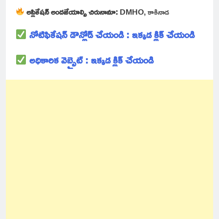
అప్లికేషన్ అందజేయాల్సి చిరునామా:
DMHO, కాకినాడ
నోటిఫికేషన్ డౌన్లోడ్ చేయండి : ఇక్కడ క్లిక్ చేయండి
అధికారిక వెబ్సైట్ : ఇక్కడ క్లిక్ చేయండి