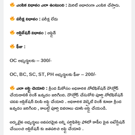
ఎంపిక విధానం ఎలా ఉంటుంది :
మెరిట్ ఆధారంగా ఎంపిక చేస్తారు.
పరీక్ష విధానం :
పరీక్ష లేదు
అప్లికేషన్ విధానం :
ఆఫ్లైన్
ఫీజు :
OC అభ్యర్థులకు – 300/-
OC, BC, SC, ST, PH అభ్యర్థులకు ఫీజు – 200/-
ఎలా అప్లై చెయాలి :
క్రింద మీకోసం అధికారిక నోటిఫికేషన్ డౌన్లోడ్
చేయడానికి లింక్ ఇవ్వడం జరిగింది. డౌన్లోడ్ చేసుకోని పూర్తి నోటిఫికేషన్
చదివి అప్లికేషన్ నింపి అప్లై చేయాలి . అధికారిక వెబ్సైట్ లింక్ కూడా క్రింద
ఇవ్వడం జరిగింది , కాబట్టి పూర్తి వివరాలు చూసి అప్లై చేయండి.
అర్హులైన అభ్యర్థులు అవసరమైన అన్ని సర్టిఫికెట్ల ఫోటో కాపీల పైన అటేస్టేషన్
చేయించి అప్లికేషన్ కు జతపరిచి అప్లై చేయాలి .