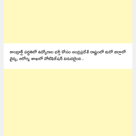
కాంట్రాక్ట్ పద్ధతిలో ఉద్యోగాల భర్తీ కోసం ఆంద్రప్రదేశ్ రాష్ట్రంలో మరో జిల్లాలో
వైద్య, ఆరోగ్య శాఖలో నోటిఫికేషన్ విడుదలైంది .