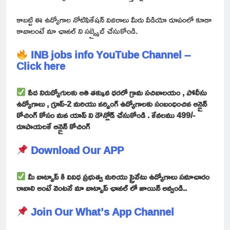
కాబట్టి ఈ ఉద్యోగాల నోటిఫికేషన్ వివరాలు మీరు వీడియో రూపంలో కూడా
కావాలంటే మా ఛానల్ ని సబ్స్క్రైబ్ చేసుకోండి.
INB jobs info YouTube Channel –
Click here
పేద నిరుద్యోగులకు అతి తక్కువ ధరలో గ్రామ సచివాలయం , పోలీసు
ఉద్యోగాలు , గ్రూప్-2 మరియు నర్సింగ్ ఉద్యోగాలకు సంబంధించిన ఆన్లైన్
కోచింగ్ కోసం మన యాప్ ని డౌన్లోడ్ చేసుకోండి . కేవలము 499/-
రూపాయలకే ఆన్లైన్ కోచింగ్
Download Our APP
మీ వాట్సాప్ కి వివిధ ప్రభుత్వ మరియు ప్రైవేటు ఉద్యోగాలు సమాచారం
రావాలి అంటే వెంటనే మా వాట్సాప్ ఛానల్ లో జాయిన్ అవ్వండి..
Join Our What’s App Channel