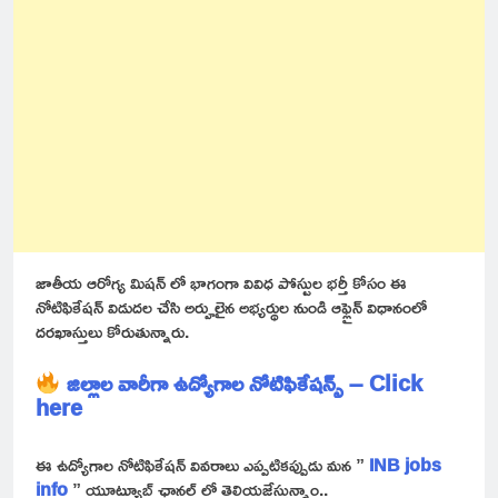
జాతీయ ఆరోగ్య మిషన్ లో భాగంగా వివిధ పోస్టుల భర్తీ కోసం ఈ
నోటిఫికేషన్ విడుదల చేసి అర్హులైన అభ్యర్థుల నుండి ఆఫ్లైన్ విధానంలో
దరఖాస్తులు కోరుతున్నారు.
జిల్లాల వారీగా ఉద్యోగాల నోటిఫికేషన్స్ – Click
here
ఈ ఉద్యోగాల నోటిఫికేషన్ వివరాలు ఎప్పటికప్పుడు మన ”
INB jobs
info
” యూట్యూబ్ ఛానల్ లో తెలియజేస్తున్నాం..