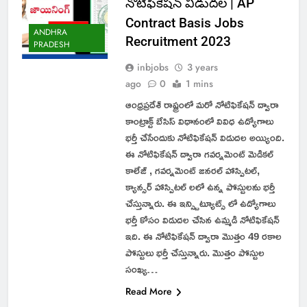
నోటిఫికేషన్ విడుదల | AP
Contract Basis Jobs
ANDHRA
Recruitment 2023
PRADESH
inbjobs
3 years
ago
0
1 mins
ఆంధ్రప్రదేశ్ రాష్ట్రంలో మరో నోటిఫికేషన్ ద్వారా
కాంట్రాక్ట్ బేసిస్ విధానంలో వివిధ ఉద్యోగాలు
భర్తీ చేసేందుకు నోటిఫికేషన్ విడుదల అయ్యింది.
ఈ నోటిఫికేషన్ ద్వారా గవర్నమెంట్ మెడికల్
కాలేజ్ , గవర్నమెంట్ జనరల్ హాస్పిటల్,
క్యాన్సర్ హాస్పిటల్ లలో ఉన్న పోస్టులను భర్తీ
చేస్తున్నారు. ఈ ఇన్స్టిట్యూట్స్ లో ఉద్యోగాలు
భర్తీ కోసం విడుదల చేసిన ఉమ్మడి నోటిఫికేషన్
ఇది. ఈ నోటిఫికేషన్ ద్వారా మొత్తం 49 రకాల
పోస్టులు భర్తీ చేస్తున్నారు. మొత్తం పోస్టుల
సంఖ్య…
Read More