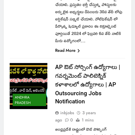
చేయాలి. ప్రస్తుతం భర్తీ చేస్తున్న పోస్టులకు
అర్హులైన అభ్యర్థులు డిసెంబరు 30వ తేదీ లోపు
అప్లికేషన్ సబ్మిట్ చేయాలి. నోటిఫికేషన్ లో
పేర్కొన్న షెడ్యూల్ ప్రకారం ఈ రిక్రూట్మెంట్
పూర్తయితే 2024 లో ఫిబ్రవరి 6వ తేదీ నాటికి
మీరు ఉద్యోగంలో…
Read More
AP ఔట్ సోర్సింగ్ ఉద్యోగాలు |
గవర్నమెంట్ పాలిటెక్నిక్
కళాశాలలో ఉద్యోగాలు | AP
Outsourcing Jobs
ANDHRA
Notification
PRADESH
inbjobs
3 years
ago
0
1 mins
ఆంధ్రప్రదేశ్ రాష్ట్రంలో ఔట్ సోర్సింగ్