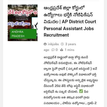
ఆంధ్రప్రదేశ్ జిల్లా కోర్టులో
ఉద్యోగాలు భర్తీకి నోటిఫికేషన్
విడుదల | AP District Court
Personal Assistant Jobs
ANDHRA
Recruitment
PRADESH
inbjobs
3 years
ago
0
1 mins
ఆంధ్రప్రదేశ్ రాష్ట్రంలో జిల్లా కోర్టు నుండి
నోటిఫికేషన్ విడుదలైంది. ఈ నోటిఫికేషన్
ద్వారా స్టెనో గ్రాఫర్ ( పర్సనల్ అసిస్టెంట్ ) అనే
ఉద్యోగాలను అవుట్ సోర్సింగ్ విధానంలో భర్తీ
చేస్తున్నారు. ఈ పోస్టులకు అర్హులైన అభ్యర్థులు
డిసెంబర్ 20వ తేదీ లోపు ఆఫ్లైన్ విధానంలో
అప్లికేషన్ ను సబ్మిట్ చేయాలి.
పేద
నిరుద్యోగులకు అతి తక్కువ ధరలో గ్రామ
సచివాలయం , పోలీసు ఉద్యోగాలు , గ్రూప్-2