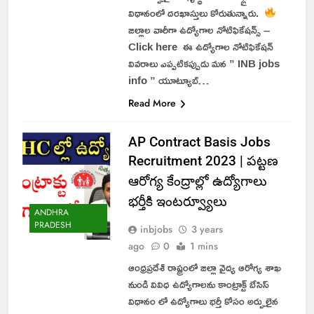
విధానంలో దరఖాస్తులు కోరుతున్నారు.
జిల్లాల వారీగా ఉద్యోగాల నోటిఫికేషన్స్ –
Click here ఈ ఉద్యోగాల నోటిఫికేషన్
వివరాలు ఎప్పటికప్పుడు మన ” INB jobs
info ” యూట్యూబ్…
Read More
AP Contract Basis Jobs
Recruitment 2023 | పట్టణ
ఆరోగ్య కేంద్రాల్లో ఉద్యోగాలు
భర్తీకి ఇంటర్వ్యూలు
ANDHRA
PRADESH
inbjobs
3 years
ago
0
1 mins
ఆంధ్రప్రదేశ్ రాష్ట్రంలో జిల్లా వైద్య ఆరోగ్య శాఖ
నుండి వివిధ ఉద్యోగాలను కాంట్రాక్ట్ బేసిస్
విధానం లో ఉద్యోగాలు భర్తీ కోసం అర్హులైన