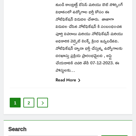
నుండి కాంట్రాక్ట్ బేసిస్ మరియు ఔట్ సోర్సింగ్
విధానంలో ఉద్యోగాల భర్తీ కోసం ఈ
నోటిఫికేషన్ విడుదల చేశారు. తాజాగా
విడుదల చేసిన నోటిఫికేషన్ కి సంబంధించిన
పూర్తి వివరాలు మరియు నోటిఫికేషన్ మరియు
అధికారిక వెబ్సైట్ లింక్స్ క్రింద ఇవ్వబడినవి.
నోటిఫికేషన్ ద్వారా భర్తీ చేస్తున్న ఉద్యోగాలకు
దరఖాస్తు ప్రక్రియ ప్రారంభమైంది , అప్లై
చేయడానికి చివరి తేదీ 07-12-2023. ఈ
పోస్టులకు…
Read More
1
2
Search