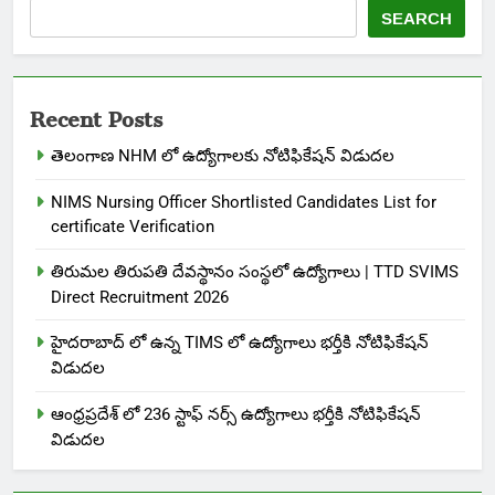
SEARCH
Recent Posts
తెలంగాణ NHM లో ఉద్యోగాలకు నోటిఫికేషన్ విడుదల
NIMS Nursing Officer Shortlisted Candidates List for
certificate Verification
తిరుమల తిరుపతి దేవస్థానం సంస్థలో ఉద్యోగాలు | TTD SVIMS
Direct Recruitment 2026
హైదరాబాద్ లో ఉన్న TIMS లో ఉద్యోగాలు భర్తీకి నోటిఫికేషన్
విడుదల
ఆంధ్రప్రదేశ్ లో 236 స్టాఫ్ నర్స్ ఉద్యోగాలు భర్తీకి నోటిఫికేషన్
విడుదల