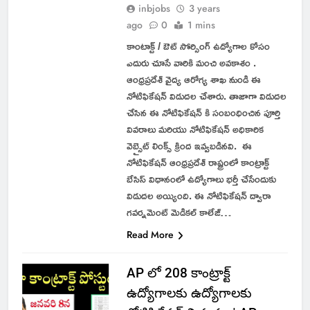
inbjobs
3 years
ago
0
1 mins
కాంటాక్ట్ / ఔట్ సోర్సింగ్ ఉద్యోగాల కోసం
ఎదురు చూసే వారికి మంచి అవకాశం .
ఆంధ్రప్రదేశ్ వైద్య ఆరోగ్య శాఖ నుండి ఈ
నోటిఫికేషన్ విడుదల చేశారు. తాజాగా విడుదల
చేసిన ఈ నోటిఫికేషన్ కి సంబంధించిన పూర్తి
వివరాలు మరియు నోటిఫికేషన్ అధికారిక
వెబ్సైట్ లింక్స్ క్రింద ఇవ్వబడినవి. ఈ
నోటిఫికేషన్ ఆంధ్రప్రదేశ్ రాష్ట్రంలో కాంట్రాక్ట్
బేసిస్ విధానంలో ఉద్యోగాలు భర్తీ చేసేందుకు
విడుదల అయ్యింది. ఈ నోటిఫికేషన్ ద్వారా
గవర్నమెంట్ మెడికల్ కాలేజ్…
Read More
AP లో 208 కాంట్రాక్ట్
ఉద్యోగాలకు ఉద్యోగాలకు