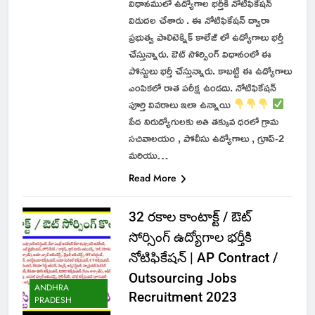
విధానములో ఉద్యోగాల భర్తీకి నోటిఫికేషన్
విడుదల చేశారు . ఈ నోటిఫికేషన్ ద్వారా
ప్రభుత్వ పాలిటెక్నిక్ కాలేజ్ లో ఉద్యోగాలు భర్తీ
చేస్తున్నారు. ఔట్ సోర్సింగ్ విధానంలో ఈ
పోస్టులు భర్తీ చేస్తున్నారు. కాబట్టి ఈ ఉద్యోగాలు
ఎంపికలో రాత పరీక్ష ఉండదు. నోటిఫికేషన్
పూర్తి వివరాలు ఇలా ఉన్నాయి
పేద నిరుద్యోగులకు అతి తక్కువ ధరలో గ్రామ
సచివాలయం , పోలీసు ఉద్యోగాలు , గ్రూప్-2
మరియు…
Read More
32 రకాల కాంటాక్ట్ / ఔట్
సోర్సింగ్ ఉద్యోగాల భర్తీకి
నోటిఫికేషన్ | AP Contract /
Outsourcing Jobs
ANDHRA
Recruitment 2023
PRADESH