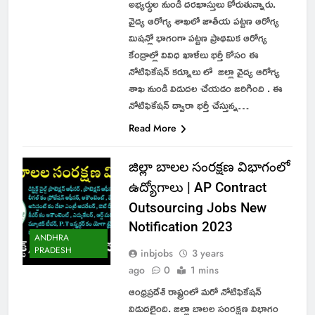
అభ్యర్ధుల నుండి దరఖాస్తులు కోరుతున్నారు.
వైద్య ఆరోగ్య శాఖలో జాతీయ పట్టణ ఆరోగ్య
మిషన్లో భాగంగా పట్టణ ప్రాథమిక ఆరోగ్య
కేంద్రాల్లో వివిధ ఖాళీలు భర్తీ కోసం ఈ
నోటిఫికేషన్ కర్నూలు లో జిల్లా వైద్య ఆరోగ్య
శాఖ నుండి విడుదల చేయడం జరిగింది . ఈ
నోటిఫికేషన్ ద్వారా భర్తీ చేస్తున్న…
Read More
జిల్లా బాలల సంరక్షణ విభాగంలో
ఉద్యోగాలు | AP Contract
Outsourcing Jobs New
Notification 2023
ANDHRA
PRADESH
inbjobs
3 years
ago
0
1 mins
ఆంధ్రప్రదేశ్ రాష్ట్రంలో మరో నోటిఫికేషన్
విడుదలైంది. జిల్లా బాలల సంరక్షణ విభాగం