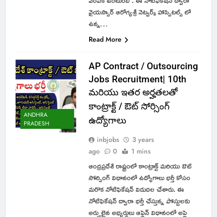
ఎంపిక ఉంటుంది . ఈ నోటిఫికేషన్ ద్వారా
వైయస్సార్ ఆరోగ్యశ్రీ నెట్వర్క్ హాస్పిటల్స్ లో
ఉన్న…
Read More
AP Contract / Outsourcing
Jobs Recruitment| 10th
మరియు ఇతర అర్హతలతో
కాంట్రాక్ట్ / ఔట్ సోర్సింగ్
ANDHRA
ఉద్యోగాలు
PRADESH
inbjobs
3 years
ago
0
1 mins
ఆంద్రప్రదేశ్ రాష్ట్రంలో కాంట్రాక్ట్ మరియు ఔట్
సోర్సింగ్ విధానంలో ఉద్యోగాలు భర్తీ కోసం
మరొక నోటిఫికేషన్ విడుదల చేశారు. ఈ
నోటిఫికేషన్ ద్వారా భర్తీ చేస్తున్న పోస్టులకు
అర్హులైన అభ్యర్థులు ఆఫ్లైన్ విధానంలో అప్లై