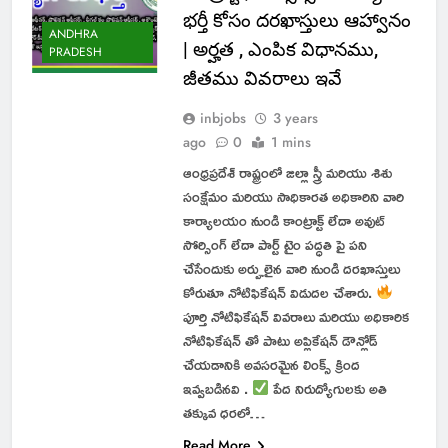
భర్తీ కోసం దరఖాస్తులు ఆహ్వానం
ANDHRA
| అర్హత , ఎంపిక విధానము,
PRADESH
జీతము వివరాలు ఇవే
inbjobs
3 years
ago
0
1 mins
ఆంధ్రప్రదేశ్ రాష్ట్రంలో జిల్లా స్త్రీ మరియు శిశు
సంక్షేమం మరియు సాధికారత అధికారిని వారి
కార్యాలయం నుండి కాంట్రాక్ట్ లేదా అవుట్
సోర్సింగ్ లేదా పార్ట్ టైం పద్ధతి పై పని
చేసేందుకు అర్హులైన వారి నుండి దరఖాస్తులు
కోరుతూ నోటిఫికేషన్ విడుదల చేశారు.
పూర్తి నోటిఫికేషన్ వివరాలు మరియు అధికారిక
నోటిఫికేషన్ తో పాటు అప్లికేషన్ డౌన్లోడ్
చేయడానికి అవసరమైన లింక్స్ క్రింద
ఇవ్వబడినవి .
పేద నిరుద్యోగులకు అతి
తక్కువ ధరలో…
Read More