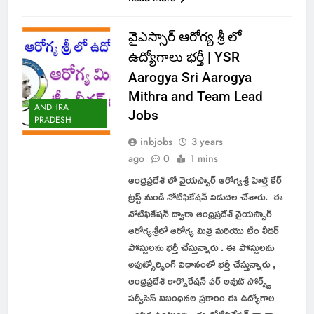
వైఎస్సార్ ఆరోగ్య శ్రీ లో
ఉద్యోగాలు భర్తీ | YSR
Aarogya Sri Aarogya
Mithra and Team Lead
ANDHRA
Jobs
PRADESH
inbjobs
3 years
ago
0
1 mins
ఆంధ్రప్రదేశ్ లో వైయస్సార్ ఆరోగ్యశ్రీ హెల్త్ కేర్
ట్రస్ట్ నుండి నోటిఫికేషన్ విడుదల చేశారు. ఈ
నోటిఫికేషన్ ద్వారా ఆంధ్రప్రదేశ్ వైయస్సార్
ఆరోగ్యశ్రీలో ఆరోగ్య మిత్ర మరియు టీం లీడర్
పోస్టులను భర్తీ చేస్తున్నారు . ఈ పోస్టులను
అవుట్సోర్సింగ్ విధానంలో భర్తీ చేస్తున్నారు ,
ఆంధ్రప్రదేశ్ కార్పొరేషన్ ఫర్ అవుట్ సోర్స్డ్
సర్వీసెస్ నిబంధనల ప్రకారం ఈ ఉద్యోగాల