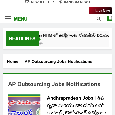
NEWSLETTER
RANDOM NEWS
Live Now
MENU
తెలంగాణ NHM లో ఉద్యోగాలకు నోటిఫికేషన్ విడుదల
HEADLINES
6 Days Ago
Home
AP Outsourcing Jobs Notifications
AP Outsourcing Jobs Notifications
Andhrapradesh Jobs | శిశు
గృహ మరియు బాలసదన్ లలో
కాంట్రాక్ట్ , ఔట్సోర్సింగ్ ఉద్యోగాల