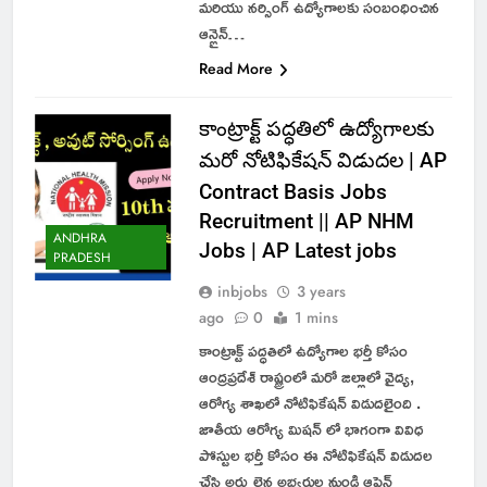
మరియు నర్సింగ్ ఉద్యోగాలకు సంబంధించిన
ఆన్లైన్…
Read More
కాంట్రాక్ట్ పద్ధతిలో ఉద్యోగాలకు
మరో నోటిఫికేషన్ విడుదల | AP
Contract Basis Jobs
Recruitment || AP NHM
ANDHRA
Jobs | AP Latest jobs
PRADESH
inbjobs
3 years
ago
0
1 mins
కాంట్రాక్ట్ పద్ధతిలో ఉద్యోగాల భర్తీ కోసం
ఆంద్రప్రదేశ్ రాష్ట్రంలో మరో జిల్లాలో వైద్య,
ఆరోగ్య శాఖలో నోటిఫికేషన్ విడుదలైంది .
జాతీయ ఆరోగ్య మిషన్ లో భాగంగా వివిధ
పోస్టుల భర్తీ కోసం ఈ నోటిఫికేషన్ విడుదల
చేసి అర్హులైన అభ్యర్థుల నుండి ఆఫ్లైన్