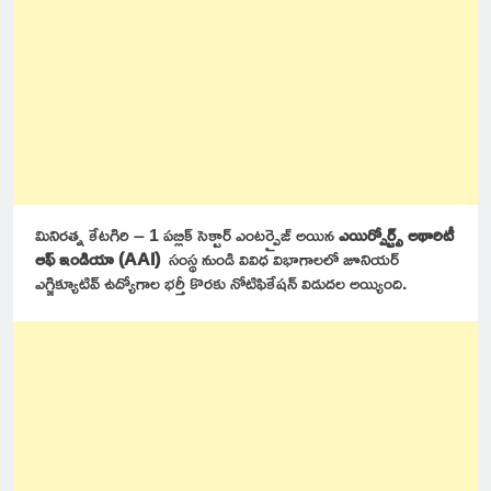
మినిరత్న కేటగిరి – 1 పబ్లిక్ సెక్టార్ ఎంటర్ప్రైజ్ అయిన
ఎయిర్పోర్ట్స్ అథారిటీ
ఆఫ్ ఇండియా (AAI)
సంస్థ నుండి వివిధ విభాగాలలో జూనియర్
ఎగ్జిక్యూటివ్
ఉద్యోగాల భర్తీ కొరకు నోటిఫికేషన్ విడుదల అయ్యింది.