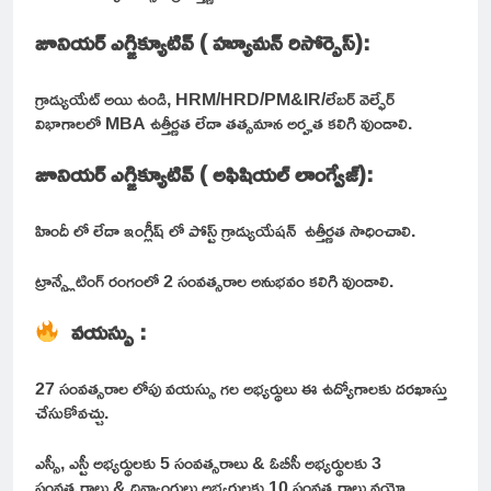
జూనియర్ ఎగ్జిక్యూటివ్ ( హ్యూమన్ రిసోర్సెస్):
గ్రాడ్యుయేట్ అయి ఉండి, HRM/HRD/PM&IR/లేబర్ వెల్ఫేర్
విభాగాలలో MBA ఉత్తీర్ణత లేదా తత్సమాన అర్హత కలిగి వుండాలి.
జూనియర్ ఎగ్జిక్యూటివ్ ( అఫిషియల్ లాంగ్వేజ్):
హిందీ లో లేదా ఇంగ్లీష్ లో పోస్ట్ గ్రాడ్యుయేషన్ ఉత్తీర్ణత సాధించాలి.
ట్రాన్స్లేటింగ్ రంగంలో 2 సంవత్సరాల అనుభవం కలిగి వుండాలి.
వయస్సు :
27 సంవత్సరాల లోపు వయస్సు గల అభ్యర్థులు ఈ ఉద్యోగాలకు దరఖాస్తు
చేసుకోవచ్చు.
ఎస్సీ, ఎస్టీ అభ్యర్థులకు 5 సంవత్సరాలు & ఓబీసీ అభ్యర్థులకు 3
సంవత్సరాలు & దివ్యాంగులు అభ్యర్థులకు 10 సంవత్సరాలు వయో