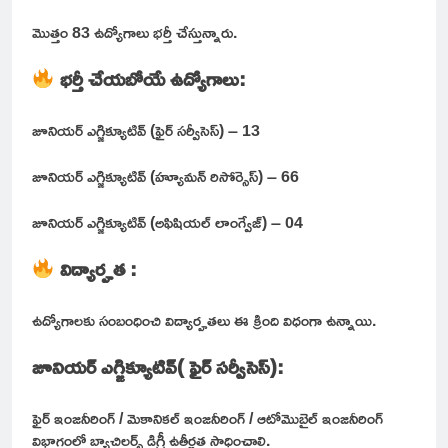
మొత్తం 83 ఉద్యోగాలు భర్తీ చేస్తున్నారు.
భర్తీ చేయబోయే ఉద్యోగాలు:
జూనియర్ ఎగ్జిక్యూటివ్ (ఫైర్ సర్వీసెస్) – 13
జూనియర్ ఎగ్జిక్యూటివ్ (హ్యూమన్ రిసోర్సెస్) – 66
జూనియర్ ఎగ్జిక్యూటివ్ (అఫిషియల్ లాంగ్వేజ్) – 04
విద్యార్హత :
ఉద్యోగాలకు సంబంధించి విద్యార్హతలు ఈ క్రింది విధంగా ఉన్నాయి.
జూనియర్ ఎగ్జిక్యూటివ్( ఫైర్ సర్వీసెస్):
ఫైర్ ఇంజనీరింగ్ / మెకానికల్ ఇంజనీరింగ్ / ఆటోమొబైల్ ఇంజనీరింగ్
విభాగంలో బ్యాచిలర్స్ డిగ్రీ ఉత్తీర్ణత సాధించాలి.