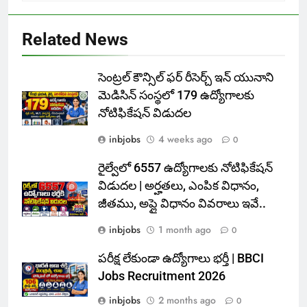
Related News
సెంట్రల్ కౌన్సిల్ ఫర్ రీసెర్చ్ ఇన్ యునాని
మెడిసిన్ సంస్థలో 179 ఉద్యోగాలకు
నోటిఫికేషన్ విడుదల
inbjobs
4 weeks ago
0
రైల్వేలో 6557 ఉద్యోగాలకు నోటిఫికేషన్
విడుదల | అర్హతలు, ఎంపిక విధానం,
జీతము, అప్లై విధానం వివరాలు ఇవే..
inbjobs
1 month ago
0
పరీక్ష లేకుండా ఉద్యోగాలు భర్తీ | BBCI
Jobs Recruitment 2026
inbjobs
2 months ago
0