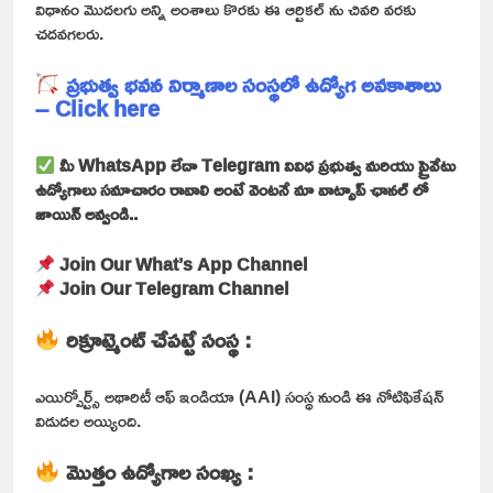
విధానం మొదలగు అన్ని అంశాలు కొరకు ఈ ఆర్టికల్ ను చివరి వరకు
చదవగలరు.
ప్రభుత్వ భవన నిర్మాణాల సంస్థలో ఉద్యోగ అవకాశాలు
– Click here
మీ WhatsApp లేదా Telegram వివిధ ప్రభుత్వ మరియు ప్రైవేటు
ఉద్యోగాలు సమాచారం రావాలి అంటే వెంటనే మా వాట్సాప్ ఛానల్ లో
జాయిన్ అవ్వండి..
Join Our What’s App Channel
Join Our Telegram Channel
రిక్రూట్మెంట్ చేపట్టే సంస్థ :
ఎయిర్పోర్ట్స్ అథారిటీ ఆఫ్ ఇండియా (AAI) సంస్థ నుండి ఈ నోటిఫికేషన్
విడుదల అయ్యింది.
మొత్తం ఉద్యోగాల సంఖ్య :