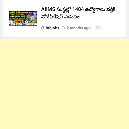
AIIMS సంస్థల్లో 1484 ఉద్యోగాలు భర్తీకి
నోటిఫికేషన్ విడుదల
inbjobs
2 months ago
0