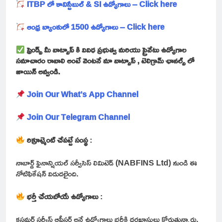
ITBP లో కానిస్టేబుల్ & SI ఉద్యోగాలు – Click here
ఆంధ్ర బ్యాంకులో 1500 ఉద్యోగాలు – Click here
ఫ్రెండ్స్ మీ వాట్సాప్ కి వివిధ ప్రభుత్వ మరియు ప్రైవేటు ఉద్యోగాల
సమాచారం రావాలి అంటే వెంటనే మా వాట్సాప్ , టెలిగ్రామ్ ఛానల్స్ లో
జాయిన్ అవ్వండి.
Join Our What’s App Channel
Join Our Telegram Channel
రిక్రూట్మెంట్ చేపట్టే సంస్థ
:
నాబార్డ్ ఫైనాన్షియల్ సర్వీసెస్ లిమిటెడ్ (NABFINS Ltd) నుండి ఈ
నోటిఫికేషన్ విడుదలైంది.
భర్తీ చేయబోయే ఉద్యోగాలు
:
కస్టమర్ సర్వీస్ ఆఫీసర్ అనే ఉద్యోగాలు భర్తీకి దరఖాస్తులు కోరుతున్నారు.