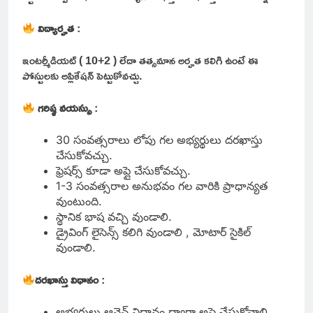
విద్యార్హత
:
ఇంటర్మీడియట్ ( 10+2 ) లేదా తత్సమాన అర్హత కలిగి ఉంటే ఈ
పోస్టులకు అప్లికేషన్ పెట్టుకోవచ్చు.
గరిష్ఠ వయస్సు
:
30 సంవత్సరాలు లోపు గల అభ్యర్థులు దరఖాస్తు
చేసుకోవచ్చు.
ఫ్రెషర్స్ కూడా అప్లై చేసుకోవచ్చు.
1-3 సంవత్సరాల అనుభవం గల వారికి ప్రాధాన్యత
వుంటుంది.
స్థానిక భాష వచ్చి వుండాలి.
డ్రైవింగ్ లైసెన్స్ కలిగి వుండాలి , మోటార్ సైకిల్
వుండాలి.
దరఖాస్తు విధానం
:
అభ్యర్థులు ఆన్లైన్ విధానం ద్వారా అప్లై చేసుకోవాలి.