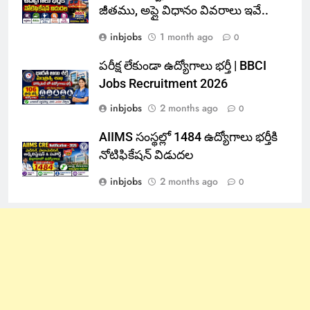
జీతము, అప్లై విధానం వివరాలు ఇవే..
inbjobs
1 month ago
0
పరీక్ష లేకుండా ఉద్యోగాలు భర్తీ | BBCI
Jobs Recruitment 2026
inbjobs
2 months ago
0
AIIMS సంస్థల్లో 1484 ఉద్యోగాలు భర్తీకి
నోటిఫికేషన్ విడుదల
inbjobs
2 months ago
0