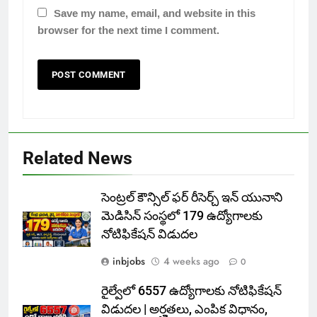
Save my name, email, and website in this
browser for the next time I comment.
Related News
సెంట్రల్ కౌన్సిల్ ఫర్ రీసెర్చ్ ఇన్ యునాని
మెడిసిన్ సంస్థలో 179 ఉద్యోగాలకు
నోటిఫికేషన్ విడుదల
inbjobs
4 weeks ago
0
రైల్వేలో 6557 ఉద్యోగాలకు నోటిఫికేషన్
విడుదల | అర్హతలు, ఎంపిక విధానం,