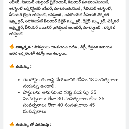
ఆఫీసర్, సీనియర్ అసిస్టెంట్ లైబ్రేరియన్, సీనియర్ సూపరింటెండెంట్,
అసిస్టెంట్ అడ్మినిస్ట్రేటివ్ ఆఫీసర్, సూపరింటెండెంట్ , సీనియర్ అసిస్టెంట్,
సీనియర్ లైబ్రరీ అసిస్టెంట్, అసిస్టెంట్ , అసోసియేట్ సీనియర్ టెక్నికల్
ఇన్స్ట్రక్టర్, అసోసియేట్ సీనియర్ డిజైన్ ఇన్స్ట్రక్టర్, డిజైన్ ఇన్స్ట్రక్టర్, టెక్నికల్
ఇన్స్ట్రక్టర్, సీనియర్ ఇంజనీర్ ,అసిస్టెంట్ ఇంజనీర్, సూపర్వైజర్ , టెక్నికల్
అసిస్టెంట్
విద్యార్హత
: పోస్టులను అనుసరించి ఐటిఐ , డిగ్రీ, డిప్లమో మరియు
ఇతర అర్హతలతో ఉద్యోగాలు ఉన్నాయి.
వయస్సు :
ఈ పోస్టులకు అప్లై చేయడానికి కనీసం 18 సంవత్సరాలు
వయస్సు ఉండాలి.
పోస్టులను అనుసరించి గరిష్ట వయస్సు 25
సంవత్సరాలు లేదా 30 సంవత్సరాలు లేదా 35
సంవత్సరాలు లేదా 40 సంవత్సరాలు 45
సంవత్సరాలు
వయస్సు లో సడలింపు :