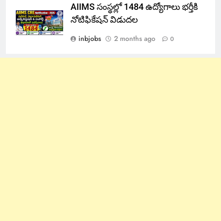
AIIMS సంస్థల్లో 1484 ఉద్యోగాలు భర్తీకి
నోటిఫికేషన్ విడుదల
inbjobs
2 months ago
0