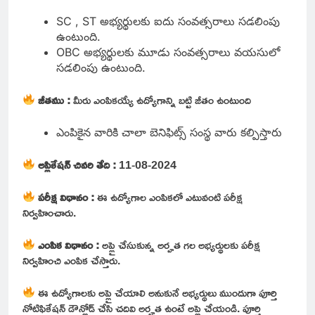
SC , ST అభ్యర్థులకు ఐదు సంవత్సరాలు సడలింపు
ఉంటుంది.
OBC అభ్యర్థులకు మూడు సంవత్సరాలు వయసులో
సడలింపు ఉంటుంది.
జీతము :
మీరు ఎంపికయ్యే ఉద్యోగాన్ని బట్టి జీతం ఉంటుంది
ఎంపికైన వారికి చాలా బెనిఫిట్స్ సంస్థ వారు కల్పిస్తారు
అప్లికేషన్ చివరి తేది :
11-08-2024
పరీక్ష విధానం :
ఈ ఉద్యోగాల ఎంపికలో ఎటువంటి పరీక్ష
నిర్వహించారు.
ఎంపిక విధానం :
అప్లై చేసుకున్న అర్హత గల అభ్యర్థులకు పరీక్ష
నిర్వహించి ఎంపిక చేస్తారు.
ఈ ఉద్యోగాలకు అప్లై చేయాలి అనుకునే అభ్యర్థులు ముందుగా పూర్తి
నోటిఫికేషన్ డౌన్లోడ్ చేసి చదివి అర్హత ఉంటే అప్లై చేయండి. పూర్తి