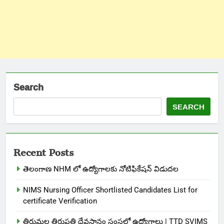
Search
SEARCH
Recent Posts
తెలంగాణ NHM లో ఉద్యోగాలకు నోటిఫికేషన్ విడుదల
NIMS Nursing Officer Shortlisted Candidates List for
certificate Verification
తిరుమల తిరుపతి దేవస్థానం సంస్థలో ఉద్యోగాలు | TTD SVIMS