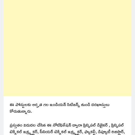
ఈ పోస్టులకు అర్హత గల ఇండియన్ సిటిజన్స్ నుండి దరఖాస్తులు
కోరుతున్నారు.
ప్రస్తుతం విడుదల చేసిన ఈ నోటిఫికేషన్ ద్వారా ప్రిన్సిపల్ డిజైనర్ , ప్రిన్సిపల్
టెక్నికల్ ఇన్స్ట్రక్టర్, సీనియర్ టెక్నికల్ ఇన్స్ట్రక్టర్, ఫ్యాకల్టీ, డిప్యూటీ రిజిస్ట్రార్,