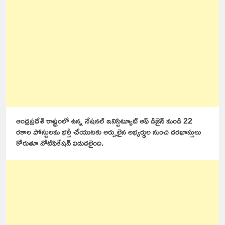
ఆంధ్రప్రదేశ్ రాష్ట్రంలో ఉన్న నేషనల్ ఇనిస్టిట్యూట్ ఆఫ్ డిజైన్ నుండి 22
రకాల పోస్టులను భర్తీ చేయుటకు అర్హులైన అభ్యర్థుల నుంచి దరఖాస్తులు
కోరుతూ నోటిఫికేషన్ విడుదలైంది.