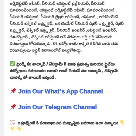
అడ్మినిస్ట్రేటివ్ ఆఫీసర్, సీనియర్ అసిస్టెంట్ లైబ్రేరియన్, సీనియర్
సూపరింటెండెంట్, అసిస్టెంట్ అడ్మినిస్ట్రేటివ్ ఆఫీసర్, సూపరింటెండెంట్ ,
సీనియర్ అసిస్టెంట్, సీనియర్ లైబ్రరీ అసిస్టెంట్, అసిస్టెంట్ , అసోసియేట్
సీనియర్ టెక్నికల్ ఇన్స్ట్రక్టర్, అసోసియేట్ సీనియర్ డిజైన్ ఇన్స్ట్రక్టర్, డిజైన్
ఇన్స్ట్రక్టర్, టెక్నికల్ ఇన్స్ట్రక్టర్, సీనియర్ ఇంజనీర్ ,అసిస్టెంట్ ఇంజనీర్,
సూపర్వైజర్ , టెక్నికల్ అసిస్టెంట్ అనే పోస్టులు భర్తీ భర్తీ చేసేందుకు
దరఖాస్తులు కోరుతున్నారు. ఈ ఉద్యోగాలకు అర్హత కలిగిన వారు తమ
దరఖాస్తులను ఆన్లైన్ విధానంలోనే పెట్టుకోవచ్చు.
ఫ్రెండ్స్ మీ వాట్సాప్ / టెలిగ్రామ్ కి వివిధ ప్రభుత్వ మరియు ప్రైవేటు
ఉద్యోగాలు సమాచారం రావాలి అంటే వెంటనే మా వాట్సాప్ , టెలిగ్రామ్
ఛానల్స్ లో జాయిన్ అవ్వండి.
Join Our What’s App Channel
Join Our Telegram Channel
రిక్రూట్మెంట్ కి సంబంధించిన ముఖ్యమైన వివరాలు ఇలా ఉన్నాయి