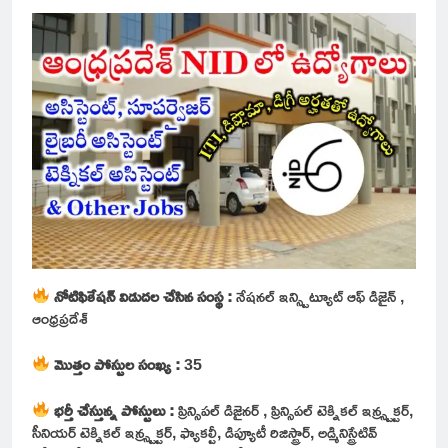
నోటిఫికేషన్ విడుదల చేసిన సంస్థ :
నేషనల్ ఇన్స్టిట్యూట్ ఆఫ్ డిజైన్ ,
ఆంధ్రప్రదేశ్
మొత్తం పోస్టుల సంఖ్య :
35
భర్తీ చేస్తున్న పోస్టులు :
ప్రిన్సిపల్ డిజైనర్ , ప్రిన్సిపల్ టెక్నికల్ ఇన్స్ట్రక్టర్,
సీనియర్ టెక్నికల్ ఇన్స్ట్రక్టర్, ఫ్యాకల్టీ, డిప్యూటీ రిజిస్ట్రార్, అడ్మినిస్ట్రేటివ్