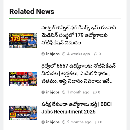
Related News
సెంట్రల్ కౌన్సిల్ ఫర్ రీసెర్చ్ ఇన్ యునాని
మెడిసిన్ సంస్థలో 179 ఉద్యోగాలకు
నోటిఫికేషన్ విడుదల
inbjobs
4 weeks ago
0
రైల్వేలో 6557 ఉద్యోగాలకు నోటిఫికేషన్
విడుదల | అర్హతలు, ఎంపిక విధానం,
జీతము, అప్లై విధానం వివరాలు ఇవే..
inbjobs
1 month ago
0
పరీక్ష లేకుండా ఉద్యోగాలు భర్తీ | BBCI
Jobs Recruitment 2026
inbjobs
2 months ago
0