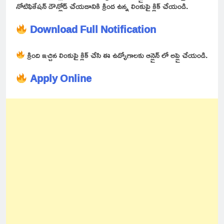
నోటిఫికేషన్ డౌన్లోడ్ చేయడానికి క్రింద ఉన్న లింకుపై క్లిక్ చేయండి.
Download Full Notification
క్రింది ఇచ్చిన లింకుపై క్లిక్ చేసి ఈ ఉద్యోగాలకు ఆన్లైన్ లో అప్లై చేయండి.
Apply Online