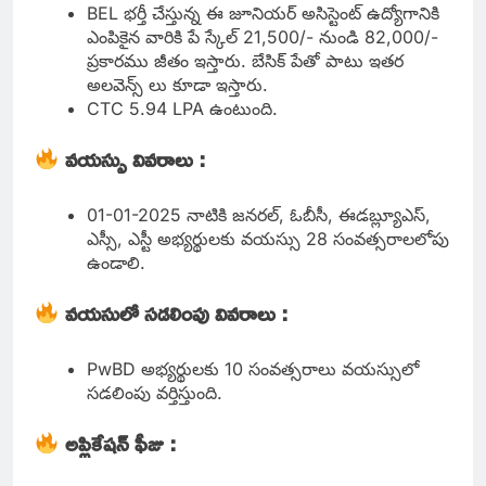
BEL భర్తీ చేస్తున్న ఈ జూనియర్ అసిస్టెంట్ ఉద్యోగానికి
ఎంపికైన వారికి పే స్కేల్ 21,500/- నుండి 82,000/-
ప్రకారము జీతం ఇస్తారు. బేసిక్ పేతో పాటు ఇతర
అలవెన్స్ లు కూడా ఇస్తారు.
CTC 5.94 LPA ఉంటుంది.
వయస్సు వివరాలు :
01-01-2025 నాటికి జనరల్, ఓబీసీ, ఈడబ్ల్యూఎస్,
ఎస్సీ, ఎస్టీ అభ్యర్థులకు వయస్సు 28 సంవత్సరాలలోపు
ఉండాలి.
వయసులో సడలింపు వివరాలు :
PwBD అభ్యర్థులకు 10 సంవత్సరాలు వయస్సులో
సడలింపు వర్తిస్తుంది.
అప్లికేషన్ ఫీజు :