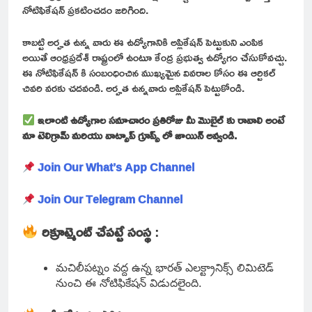
నోటిఫికేషన్ ప్రకటించడం జరిగింది.
కాబట్టి అర్హత ఉన్న వారు ఈ ఉద్యోగానికి అప్లికేషన్ పెట్టుకుని ఎంపిక
అయితే ఆంధ్రప్రదేశ్ రాష్ట్రంలో ఉంటూ కేంద్ర ప్రభుత్వ ఉద్యోగం చేసుకోవచ్చు.
ఈ నోటిఫికేషన్ కి సంబంధించిన ముఖ్యమైన వివరాల కోసం ఈ ఆర్టికల్
చివరి వరకు చదవండి. అర్హత ఉన్నవారు అప్లికేషన్ పెట్టుకోండి.
ఇలాంటి ఉద్యోగాల సమాచారం ప్రతిరోజు మీ మొబైల్ కు రావాలి అంటే
మా టెలిగ్రామ్ మరియు వాట్సాప్ గ్రూప్స్ లో జాయిన్ అవ్వండి.
Join Our What’s App Channel
Join Our Telegram Channel
రిక్రూట్మెంట్ చేపట్టే సంస్థ
:
మచిలీపట్నం వద్ద ఉన్న భారత్ ఎలక్ట్రానిక్స్ లిమిటెడ్
నుంచి ఈ నోటిఫికేషన్ విడుదలైంది.