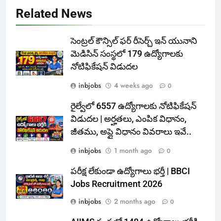
Related News
సెంట్రల్ కౌన్సిల్ ఫర్ రీసెర్చ్ ఇన్ యునాని
మెడిసిన్ సంస్థలో 179 ఉద్యోగాలకు
నోటిఫికేషన్ విడుదల
inbjobs
4 weeks ago
0
రైల్వేలో 6557 ఉద్యోగాలకు నోటిఫికేషన్
విడుదల | అర్హతలు, ఎంపిక విధానం,
జీతము, అప్లై విధానం వివరాలు ఇవే..
inbjobs
1 month ago
0
పరీక్ష లేకుండా ఉద్యోగాలు భర్తీ | BBCI
Jobs Recruitment 2026
inbjobs
2 months ago
0