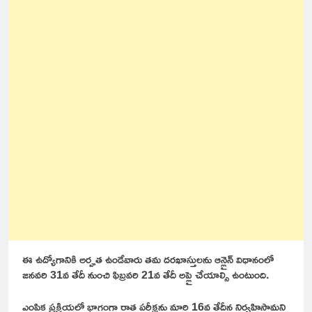
ఈ ఉద్యోగానికి అర్హత ఉండేవారు తమ దరఖాస్తులను ఆన్లైన్ విధానంలో
జనవరి 31వ తేదీ నుంచి ఫిబ్రవరి 21వ తేదీ అప్లై చేయాల్సి ఉంటుంది.
ఎంపిక ప్రక్రియలో భాగంగా రాత పరీక్షను మార్చి 16వ తేదీన నిర్వహిస్తామని