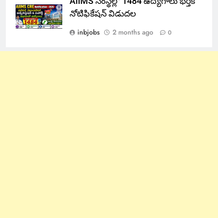
AIIMS సంస్థల్లో 1484 ఉద్యోగాలు భర్తీకి
నోటిఫికేషన్ విడుదల
inbjobs
2 months ago
0