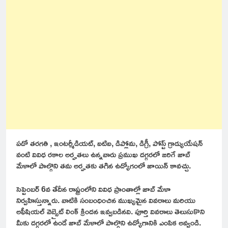
పదో తరగతి , ఇంటర్మీడియట్, ఐటిఐ, డిప్లోమ, డిగ్రీ, పోస్ట్ గ్రాడ్యుయేషన్
వంటి వివిధ రకాల అర్హతలు ఉన్నవారు ప్రముఖ దగ్గరలో జరిగే జాబ్
మేళాలో పాల్గొని తమ అర్హతకు తగిన ఉద్యోగంలో జాయిన్ కావచ్చు.
సెప్టెంబర్ 6వ తేదీన రాష్ట్రంలోని వివిధ ప్రాంతాల్లో జాబ్ మేళా
నిర్వహిస్తున్నారు. వాటికి సంబంధించిన ముఖ్యమైన వివరాలు మరియు
అఫీషియల్ వెబ్సైట్ లింక్ క్రిందన ఇవ్వబడినవి. పూర్తి వివరాలు తెలుసుకొని
మీకు దగ్గరలో ఉండే జాబ్ మేళాలో పాల్గొని ఉద్యోగానికి ఎంపిక అవ్వండి.