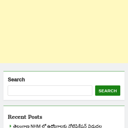
Search
SEARCH
Recent Posts
తెలంగాణ NHM లో ఉద్యోగాలకు నోటిఫికేషన్ విడుదల