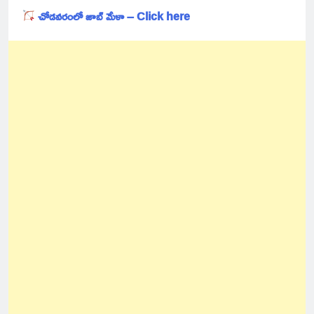
చోడవరంలో జాబ్ మేళా – Click here