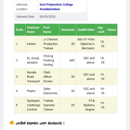
ఎంపిక విధానం ఎలా ఉంటుంది :