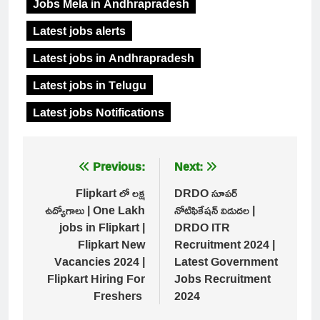
Jobs Mela in Andhrapradesh
Latest jobs alerts
Latest jobs in Andhrapradesh
Latest jobs in Telugu
Latest jobs Notifications
Post
Previous:
Next:
navigation
Flipkart లో లక్ష
DRDO సూపర్
ఉద్యోగాలు | One Lakh
నోటిఫికేషన్ విడుదల |
jobs in Flipkart |
DRDO ITR
Flipkart New
Recruitment 2024 |
Vacancies 2024 |
Latest Government
Flipkart Hiring For
Jobs Recruitment
Freshers
2024