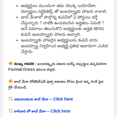
అభ్యర్థులు ముందుగా తమ యొక్క బయోడేటా,
విద్యార్ధుల సర్టిఫికెట్స్ తో ఇంటర్వ్యూకు హాజరు కావాలి.
జాబ్ మేళాలో పాల్గొన్న కంపెనీలో ఏ పోస్టులు భర్తీ
చేస్తున్నారు ? వాటికి ఉండవలసిన అర్హతలు ఏమిటి ?
అనే వివరాలు తెలుసుకొని అభ్యర్థులకు అర్హత కలిగిన
కంపెనీ ఇంటర్వ్యూకు హాజరు అవ్వాలి.
ఇంటర్వ్యూకు హాజరైన అభ్యర్థులను కంపెనీ వారు
ఇంటర్వ్యూ నిర్వహించి అభ్యర్థి ప్రతిభ ఆధారంగా ఎంపిక
చేస్తారు.
ముఖ్య గమనిక
: ఇంటర్వ్యూకు హజరు అయ్యే అభ్యర్థులు తప్పనిసరిగా
Formal Dress ధరించి వెళ్లాలి.
జాబ్ మేళా నోటిఫికేషన్ పూర్తి వివరాలు కోసం క్రింద ఉన్న లింక్ పైన
క్లిక్ చేయండి.
ఆమదాలవలస జాబ్ మేళా – Click here
కాకినాడ లో జాబ్ మేళా – Click here