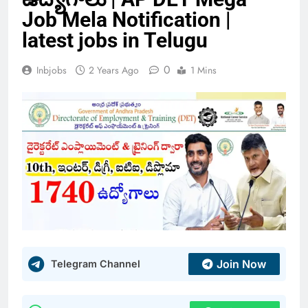
Job Mela Notification |
latest jobs in Telugu
0
Inbjobs
2 Years Ago
1 Mins
Join Now
Telegram Channel