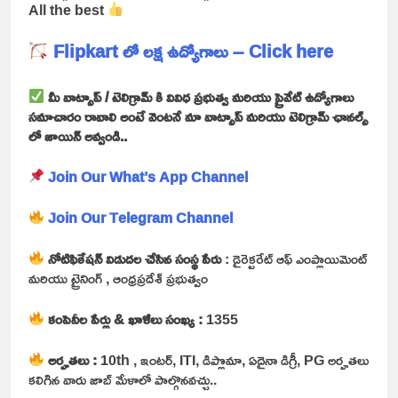
All the best
Flipkart లో లక్ష ఉద్యోగాలు – Click here
మీ వాట్సాప్ / టెలిగ్రామ్ కి వివిధ ప్రభుత్వ మరియు ప్రైవేట్ ఉద్యోగాలు
సమాచారం రావాలి అంటే వెంటనే మా వాట్సాప్ మరియు టెలిగ్రామ్ ఛానల్స్
లో జాయిన్ అవ్వండి..
Join Our What’s App Channel
Join Our Telegram Channel
నోటిఫికేషన్ విడుదల చేసిన సంస్థ పేరు
: డైరెక్టరేట్ ఆఫ్ ఎంప్లాయిమెంట్
మరియు ట్రైనింగ్ , ఆంధ్రప్రదేశ్ ప్రభుత్వం
కంపెనీల పేర్లు & ఖాళీలు సంఖ్య :
1355
అర్హతలు :
10th , ఇంటర్, ITI, డిప్లొమా, ఏదైనా డిగ్రీ, PG అర్హతలు
కలిగిన వారు జాబ్ మేళాలో పాల్గొనవచ్చు..