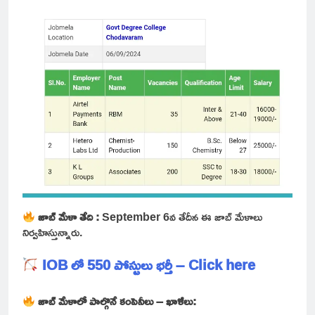
జాబ్ మేళా తేది :
September 6వ తేదీన ఈ జాబ్ మేళాలు
నిర్వహిస్తున్నారు.
IOB లో 550 పోస్టులు భర్తీ – Click here
జాబ్ మేళాలో పాల్గొనే కంపెనీలు – ఖాళీలు: