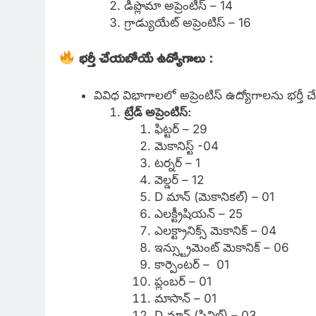
డిప్లొమా అప్రెంటిస్ – 14
గ్రాడ్యుయేట్ అప్రెంటిస్ – 16
భర్తీ చేయబోయే ఉద్యోగాలు
:
వివిధ విభాగాలలో అప్రెంటిస్ ఉద్యోగాలను భర్తీ 
ట్రేడ్ అప్రెంటిస్:
ఫిట్టర్ – 29
మెకానిస్ట్ -04
టర్నర్ – 1
వెల్డర్ – 12
D మాన్ (మెకానికల్) – 01
ఎలక్ట్రీషియన్ – 25
ఎలక్ట్రానిక్స్ మెకానిక్ – 04
ఇన్స్ట్రుమెంట్ మెకానిక్ – 06
కార్పెంటర్ – 01
ప్లంబర్ – 01
మాసాన్ – 01
D మాన్ (సివిల్) – 03