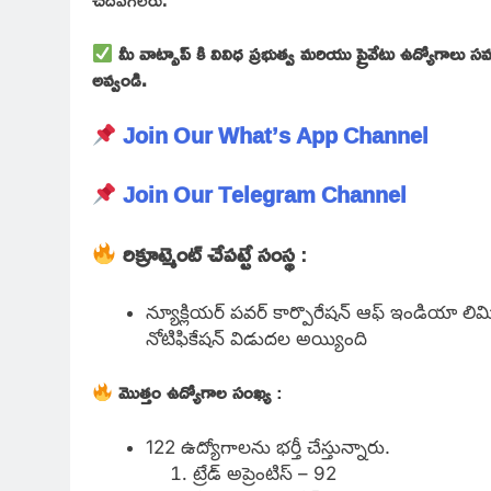
మీ వాట్సాప్ కి వివిధ ప్రభుత్వ మరియు ప్రైవేటు ఉద్యోగాలు 
అవ్వండి.
Join Our What’s App Channel
Join Our Telegram Channel
రిక్రూట్మెంట్ చేపట్టే సంస్థ
:
న్యూక్లియర్ పవర్ కార్పొరేషన్ ఆఫ్ ఇండియా లిమ
నోటిఫికేషన్ విడుదల అయ్యింది
మొత్తం ఉద్యోగాల సంఖ్య
:
122 ఉద్యోగాలను భర్తీ చేస్తున్నారు.
ట్రేడ్ అప్రెంటిస్ – 92