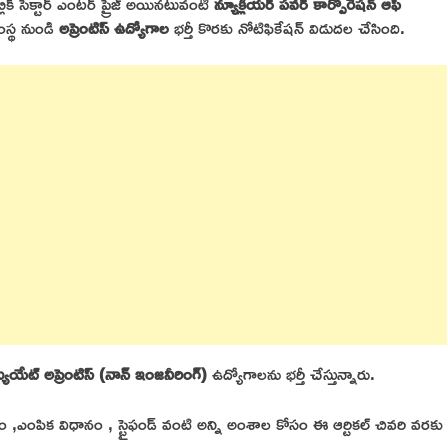
్లిక్ సెక్టార్ ఎంటర్ ప్రైజ్ అయినటువంటి
న్యూక్లియర్ పవర్ కార్పొరేషన్ ఆఫ్
ంస్థ నుండి
అప్రెంటిస్ ఉద్యోగాల
భర్తీ కొరకు నోటిఫికేషన్ విడుదల చేసింది.
్రాడ్యుయేట్ అప్రెంటిస్ (నాన్ ఇంజనీరింగ్)
ఉద్యోగాలను భర్తీ చేస్తున్నారు.
,ఎంపిక విధానం , స్టైఫండ్ వంటి అన్ని అంశాల కోసం ఈ ఆర్టికల్ చివరి వరకు