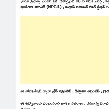
భారత ప్రభుత్వ ఎంటర్ ప్రైజ్, డిపార్ట్మెంట్ ఆఫ్ అటామిక్ ఎనర్జీ , పబ
ఇండియా లిమిటెడ్ (NPCIL) , మద్రాస్ అటామిక్ పవర్ స్టేషన్
స
ఈ నోటిఫికేషన్ ద్వారా
ట్రేడ్ అప్రెంటిస్ , డిప్లొమా అప్రెంటిస్ , గ
ఈ ఉద్యోగాలకు సంబంధించి ఖాళీల వివరాలు , దరఖాస్తు విధానం 
చదవగలరు.