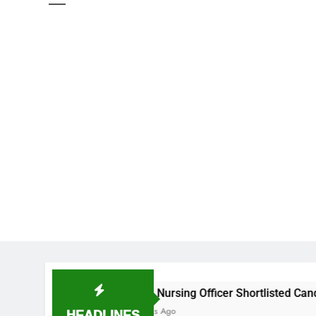
NIMS Nursing Officer Shortlisted Candidates List for cer
HEADLINES
2 Weeks Ago