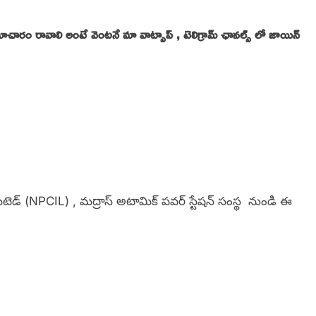
సమాచారం రావాలి అంటే వెంటనే మా వాట్సాప్ , టెలిగ్రామ్ ఛానల్స్ లో జాయిన్
ిటెడ్ (NPCIL) , మద్రాస్ అటామిక్ పవర్ స్టేషన్ సంస్థ నుండి ఈ