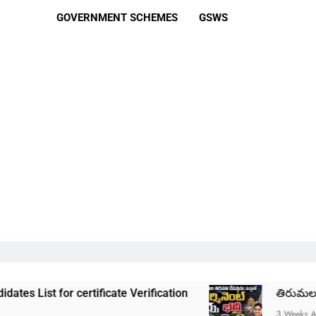
GOVERNMENT SCHEMES
GSWS
tificate Verification
తిరుమల తిరుపతి దేవస్థానం
3 Weeks Ago