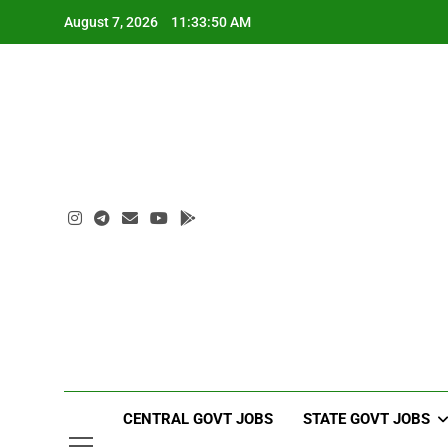
Skip
August 7, 2026
11:33:51 AM
to
content
CENTRAL GOVT JOBS
STATE GOVT JOBS