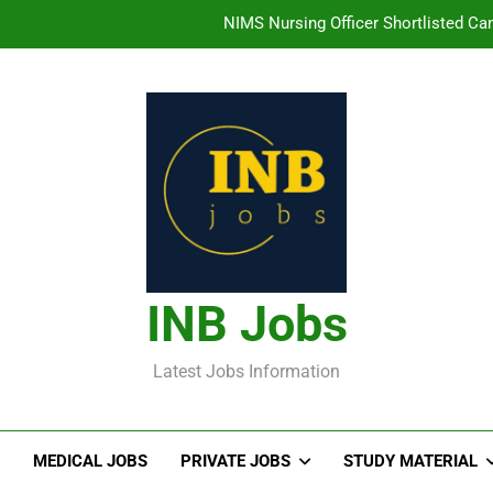
తిరుమల తిరుపతి దేవస్థానం సంస్థలో ఉద్యోగ
హైదరాబాద్ లో ఉన్న TI
తెలంగా
NIMS Nursing Officer Shortlisted Cand
తిరుమల తిరుపతి దేవస్థానం సంస్థలో ఉద్యోగ
హైదరాబాద్ లో ఉన్న TI
INB Jobs
Latest Jobs Information
MEDICAL JOBS
PRIVATE JOBS
STUDY MATERIAL