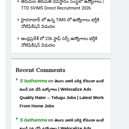
తిరుమల తిరుపతి దేవస్థానం సంస్థలో ఉద్యోగాలు |
TTD SVIMS Direct Recruitment 2026
హైదరాబాద్ లో ఉన్న TIMS లో ఉద్యోగాలు భర్తీకి
నోటిఫికేషన్ విడుదల
ఆంధ్రప్రదేశ్ లో 236 స్టాఫ్ నర్స్ ఉద్యోగాలు భర్తీకి
నోటిఫికేషన్ విడుదల
Recent Comments
S bathamma
on
తెలుగు వారికి పరీక్ష లేకుండా ఇంటి
నుండి పని చేసే ఉద్యోగాలు | Welocalize Ads
Quality Rater – Telugu Jobs | Latest Work
From Home Jobs
S bathamma
on
తెలుగు వారికి పరీక్ష లేకుండా ఇంటి
నుండి పని చేసే ఉద్యోగాలు | Welocalize Ads