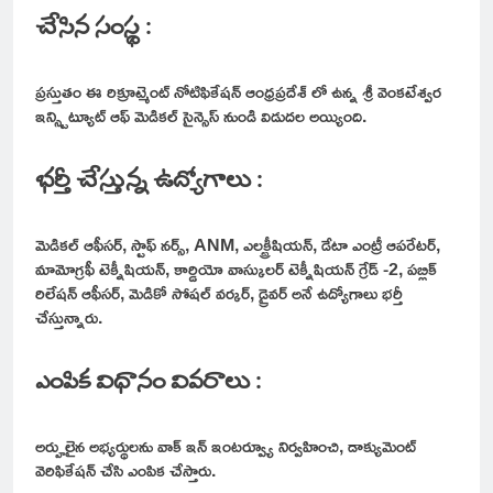
చేసిన సంస్థ :
ప్రస్తుతం ఈ రిక్రూట్మెంట్ నోటిఫికేషన్ ఆంధ్రప్రదేశ్ లో ఉన్న శ్రీ వెంకటేశ్వర
ఇన్స్టిట్యూట్ ఆఫ్ మెడికల్ సైన్సెస్ నుండి విడుదల అయ్యింది.
భర్తీ చేస్తున్న ఉద్యోగాలు :
మెడికల్ ఆఫీసర్, స్టాఫ్ నర్స్, ANM, ఎలక్ట్రీషియన్, డేటా ఎంట్రీ ఆపరేటర్,
మామోగ్రఫీ టెక్నీషియన్, కార్డియో వాస్కులర్ టెక్నీషియన్ గ్రేడ్ -2, పబ్లిక్
రిలేషన్ ఆఫీసర్, మెడికో సోషల్ వర్కర్, డ్రైవర్ అనే ఉద్యోగాలు భర్తీ
చేస్తున్నారు.
ఎంపిక విధానం వివరాలు :
అర్హులైన అభ్యర్థులను వాక్ ఇన్ ఇంటర్వ్యూ నిర్వహించి, డాక్యుమెంట్
వెరిఫికేషన్ చేసి ఎంపిక చేస్తారు.