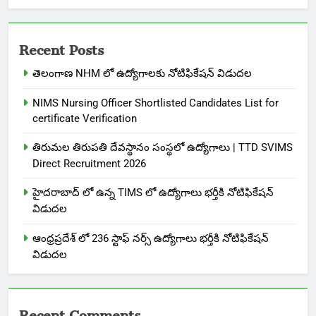
Recent Posts
తెలంగాణ NHM లో ఉద్యోగాలకు నోటిఫికేషన్ విడుదల
NIMS Nursing Officer Shortlisted Candidates List for
certificate Verification
తిరుమల తిరుపతి దేవస్థానం సంస్థలో ఉద్యోగాలు | TTD SVIMS
Direct Recruitment 2026
హైదరాబాద్ లో ఉన్న TIMS లో ఉద్యోగాలు భర్తీకి నోటిఫికేషన్
విడుదల
ఆంధ్రప్రదేశ్ లో 236 స్టాఫ్ నర్స్ ఉద్యోగాలు భర్తీకి నోటిఫికేషన్
విడుదల
Recent Comments