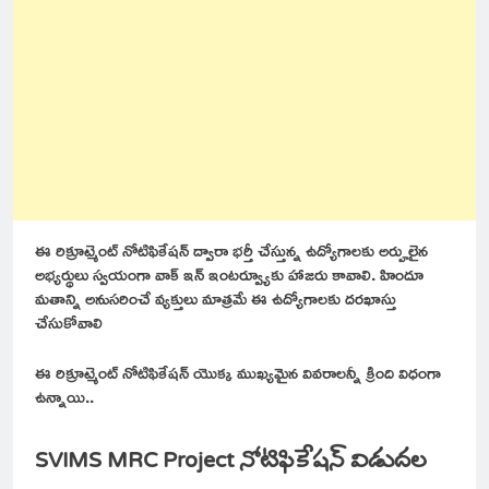
ఈ రిక్రూట్మెంట్ నోటిఫికేషన్ ద్వారా భర్తీ చేస్తున్న ఉద్యోగాలకు అర్హులైన
అభ్యర్థులు స్వయంగా వాక్ ఇన్ ఇంటర్వ్యూకు హాజరు కావాలి. హిందూ
మతాన్ని అనుసరించే వ్యక్తులు మాత్రమే ఈ ఉద్యోగాలకు దరఖాస్తు
చేసుకోవాలి
ఈ రిక్రూట్మెంట్ నోటిఫికేషన్ యొక్క ముఖ్యమైన వివరాలన్నీ క్రింది విధంగా
ఉన్నాయి..
SVIMS MRC Project నోటిఫికేషన్ విడుదల