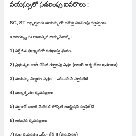
వయస్సులో సడలింపు వివరాలు :
SC, ST అభ్యర్థులకు వయస్సులో ఐదేళ్లు సడలింపు వర్తిస్తుంది.
ఇంటర్వ్యూ కు కావాల్సిన డాక్యుమెంట్స్ :
1) నిర్దేశిత ఫార్మాట్‌లో దరఖాస్తు ఫారం.
2) ప్రభుత్వం జారీ చేసిన గుర్తింపు పత్రం (ఆధార్ కార్డు లేదా ఇతరాలు)
3) వయస్సు నిర్ధారణ పత్రం – ఎస్.ఎస్.సి సర్టిఫికెట్
4) విద్యార్హతల ధృవపత్రాలు
5) వర్తించే వారికి మెడికల్ కౌన్సిల్ రిజిస్ట్రేషన్ సర్టిఫికేట్
6) అనుభవ ధృవపత్రాలు
7) కుల ధృవపత్రం ఎస్సీ- గ్రేడ్ II (తప్పనిసరి)