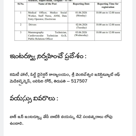
ఇంటర్వ్యూ నిర్వహించే ప్రదేశం :
కమిటీ హాల్, ఓల్డ్ డైరెక్టర్ కార్యాలయం, శ్రీ వెంకటేశ్వర ఇనిస్టిట్యూట్ ఆఫ్
మెడికల్సైన్సెస్, అలిపిరి రోడ్, తిరుపతి – 517507
వయస్సు వివరాలు :
వాక్ ఇన్ ఇంటర్వ్యూ తేదీ నాటికి వయస్సు 42 సంవత్సరాలు లోపు
ఉండాలి.