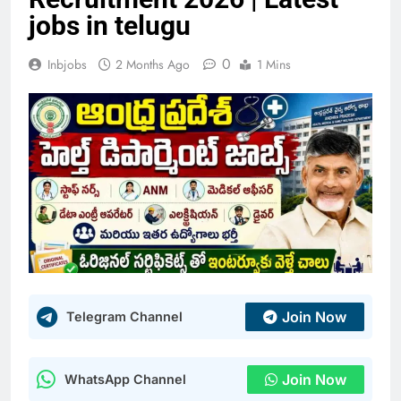
jobs in telugu
0
Inbjobs
2 Months Ago
1 Mins
Join Now
Telegram Channel
Join Now
WhatsApp Channel