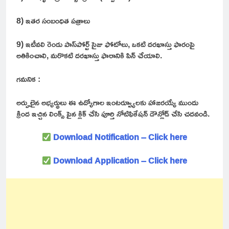
8) ఇతర సంబంధిత పత్రాలు
9) ఇటీవలి రెండు పాస్‌పోర్ట్ సైజు ఫోటోలు, ఒకటి దరఖాస్తు ఫారంపై
అతికించాలి, మరొకటి దరఖాస్తు ఫారానికి పిన్ చేయాలి.
గమనిక :
అర్హులైన అభ్యర్థులు ఈ ఉద్యోగాల ఇంటర్వ్యూలకు హాజరయ్యే ముందు
క్రింద ఇచ్చిన లింక్స్ పైన క్లిక్ చేసి పూర్తి నోటిఫికేషన్ డౌన్లోడ్ చేసి చదవండి.
Download Notification – Click here
Download Application – Click here