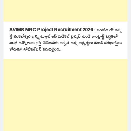
SVIMS MRC Project Recruitment 2026
: తిరుపతి లో ఉన్న
శ్రీ వెంకటేశ్వర ఇన్స్టిట్యూట్ ఆఫ్ మెడికల్ సైన్సెస్ నుండి కాంట్రాక్ట్ పద్ధతిలో
వివిధ ఉద్యోగాలు భర్తీ చేసేందుకు అర్హత ఉన్న అభ్యర్థులు నుండి దరఖాస్తులు
కోరుతూ నోటిఫికేషన్ విడుదలైంది..