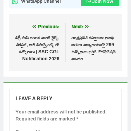
Join Now
WhatsApp Channel
Post
Previous:
Next:
navigation
డిగ్రీ పాస్ అయిన వారికి రైల్వే,
ఆంధ్రప్రదేశ్ కస్తూరిబా గాంధీ
పోస్టల్, కాగ్ డిపార్ట్మెంట్స్ లో
బాలికా విద్యాలయాల్లో 299
ఉద్యోగాలు | SSC CGL
ఉద్యోగాలు భర్తీకి నోటిఫికేషన్
Notification 2026
విడుదల
LEAVE A REPLY
Your email address will not be published.
Required fields are marked
*