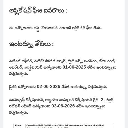
అప్లికేషన్ ఫీజు వివరాలు :
ఈ ఉద్యోగాలకు అప్లై చేయడానికి ఎలాంటి అప్లికేషన్ ఫీజు లేదు..
ఇంటర్వ్యూ తేదీలు :
మెడికల్ ఆఫీసర్, మెడికో సోషల్ వర్కర్, స్టాఫ్ నర్స్, ఏఎన్ఎం, డేటా ఎంట్రీ
ఆపరేటర్, ఎలక్ట్రీషియన్ ఉద్యోగాలకు 01-06-2025 తేదీన ఇంటర్వ్యూలు
నిర్వహిస్తారు.
డ్రైవర్ ఉద్యోగాలకు 02-06-2026 తేదీన ఇంటర్వ్యూ నిర్వహిస్తారు.
మామోగ్రఫీ టెక్నీషియన్, కార్డియో వాస్కులర్ టెక్నీషియన్ గ్రేడ్ -2, పబ్లిక్
రిలేషన్ ఆఫీసర్ ఉద్యోగాలకు 03-06-2026 తేదీన ఇంటర్వ్యూలు
నిర్వహిస్తారు.