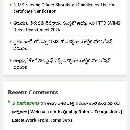
NIMS Nursing Officer Shortlisted Candidates List for
certificate Verification
తిరుమల తిరుపతి దేవస్థానం సంస్థలో ఉద్యోగాలు | TTD SVIMS
Direct Recruitment 2026
హైదరాబాద్ లో ఉన్న TIMS లో ఉద్యోగాలు భర్తీకి నోటిఫికేషన్
విడుదల
ఆంధ్రప్రదేశ్ లో 236 స్టాఫ్ నర్స్ ఉద్యోగాలు భర్తీకి నోటిఫికేషన్
విడుదల
Recent Comments
S bathamma
on
తెలుగు వారికి పరీక్ష లేకుండా ఇంటి నుండి పని చేసే
ఉద్యోగాలు | Welocalize Ads Quality Rater – Telugu Jobs |
Latest Work From Home Jobs