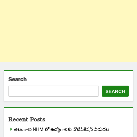
Search
SEARCH
Recent Posts
తెలంగాణ NHM లో ఉద్యోగాలకు నోటిఫికేషన్ విడుదల