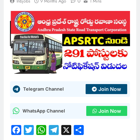
0
Inbjobs
9 Months Ago
1 Mins
Join Now
Telegram Channel
Join Now
WhatsApp Channel
Facebook
Twitter
WhatsApp
Telegram
X
Share