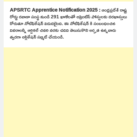
APSRTC Apprentice Notification 2025 :
ఆంధ్రప్రదేశ్ రాష్ట్ర
రోడ్డు రవాణా సంస్థ నుండి 291 ఖాళీలతో అప్రెంటిస్ పోస్టులకు దరఖాస్తులు
కోరుతూ నోటిఫికేషన్ విడుదలైంది. ఈ నోటిఫికేషన్ కి సంబంధించిన
వివరాలన్నీ ఆర్టికల్ చివరి వరకు చదివి తెలుసుకొని అర్హత ఉన్నవారు
త్వరగా అప్లికేషన్ సబ్మిట్ చేయండి.