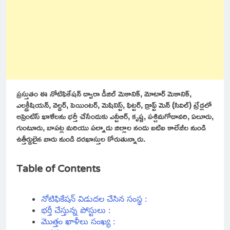
ప్రస్తుతం ఈ నోటిఫికేషన్ ద్వారా డీజిల్ మెకానిక్, మోటార్ మెకానిక్,
ఎలక్ట్రీషియన్, వెల్డర్, పెయింటర్, మెషినిస్ట్, ఫిట్టర్, డ్రాఫ్ట్ మెన్ (సివిల్) ట్రేడ్లలో
అప్రెంటిస్ ఖాళీలను భర్తీ చేసేందుకు ఎన్టీఆర్, కృష్ణ, పశ్చిమగోదావరి, ఏలూరు,
గుంటూరు, బాపట్ల మరియు పల్నాడు జిల్లాల నందు ఐటిఐ కాలేజీల నుండి
ఉత్తీర్ణులైన వారు నుండి దరఖాస్తుల కోరుతున్నారు.
Table of Contents
నోటిఫికేషన్ విడుదల చేసిన సంస్థ :
భర్తీ చేస్తున్న పోస్టులు :
మొత్తం ఖాళీలు సంఖ్య :