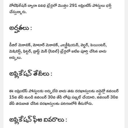
నోటిఫికేషన్ ద్వారా వివిధ ట్రేడ్లలో మొత్తం 291 అప్రెంటిస్ పోస్టులు భర్తీ
చేస్తున్నారు.
అర్హతలు :
డీజిల్ మెకానిక్, మోటార్ మెకానిక్, ఎలక్ట్రీషియన్, వెల్డర్, పెయింటర్,
మెషినిస్ట్, ఫిట్టర్, డ్రాఫ్ట్ మెన్ (సివిల్) ట్రేడ్లలో ఐటిఐ పూర్తి చేసిన వారు
అర్హులు.
అప్లికేషన్ తేదీలు :
ఈ అప్రెంటిస్ పోస్టులకు అర్హులేని వారు తమ దరఖాస్తులను ఆన్లైన్లో నవంబర్
15వ తేదీ నుండి నవంబర్ 30వ తేదీ లోపు సబ్మిట్ చేయాలి. నవంబర్ 30వ
తేదీ తరువాత చేసిన దరఖాస్తులను పరిగణలోకి తీసుకోరు.
అప్లికేషన్ ఫీజు వివరాలు :