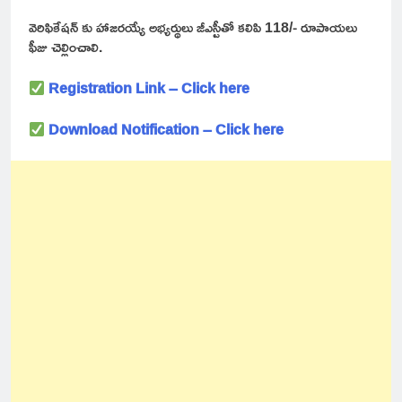
వెరిఫికేషన్ కు హాజరయ్యే అభ్యర్థులు జీఎస్టీతో కలిపి 118/- రూపాయలు
ఫీజు చెల్లించాలి.
Registration Link –
Click here
Download Notification –
Click here