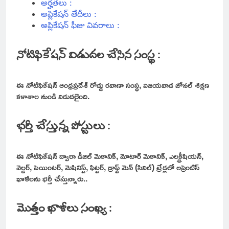
అర్హతలు :
అప్లికేషన్ తేదీలు :
అప్లికేషన్ ఫీజు వివరాలు :
నోటిఫికేషన్ విడుదల చేసిన సంస్థ :
ఈ నోటిఫికేషన్ ఆంధ్రప్రదేశ్ రోడ్డు రవాణా సంస్థ, విజయవాడ జోనల్ శిక్షణ
కళాశాల నుండి విడుదలైంది.
భర్తీ చేస్తున్న పోస్టులు :
ఈ నోటిఫికేషన్ ద్వారా డీజిల్ మెకానిక్, మోటార్ మెకానిక్, ఎలక్ట్రీషియన్,
వెల్డర్, పెయింటర్, మెషినిస్ట్, ఫిట్టర్, డ్రాఫ్ట్ మెన్ (సివిల్) ట్రేడ్లలో అప్రెంటిస్
ఖాళీలను భర్తీ చేస్తున్నారు..
మొత్తం ఖాళీలు సంఖ్య :