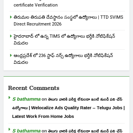
certificate Verification
తిరుమల తిరుపతి దేవస్థానం సంస్థలో ఉద్యోగాలు | TTD SVIMS
Direct Recruitment 2026
హైదరాబాద్ లో ఉన్న TIMS లో ఉద్యోగాలు భర్తీకి నోటిఫికేషన్
విడుదల
ఆంధ్రప్రదేశ్ లో 236 స్టాఫ్ నర్స్ ఉద్యోగాలు భర్తీకి నోటిఫికేషన్
విడుదల
Recent Comments
S bathamma
on
తెలుగు వారికి పరీక్ష లేకుండా ఇంటి నుండి పని చేసే
ఉద్యోగాలు | Welocalize Ads Quality Rater – Telugu Jobs |
Latest Work From Home Jobs
S bathamma
on
తెలుగు వారికి పరీక్ష లేకుండా ఇంటి నుండి పని చేసే