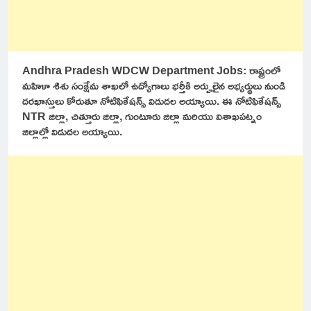
Andhra Pradesh WDCW Department Jobs: రాష్ట్రంలో
మహిళా శిశు సంక్షేమ శాఖలో ఉద్యోగాలు భర్తీకి అర్హులైన అభ్యర్థులు నుండి
దరఖాస్తులు కోరుతూ నోటిఫికేషన్స్ విడుదల అయ్యాయి. ఈ నోటిఫికేషన్స్
NTR జిల్లా, చిత్తూరు జిల్లా, గుంటూరు జిల్లా మరియు విశాఖపట్నం
జిల్లాల్లో విడుదల అయ్యాయి.