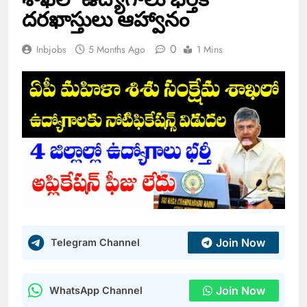
దరఖాస్తులు ఆహ్వానం
0
Inbjobs
5 Months Ago
1 Mins
Join Now
Telegram Channel
Join Now
WhatsApp Channel