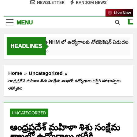
NEWSLETTER
RANDOM NEWS
Live Now
MENU
తెలంగాణ NHM లో ఉద్యోగాలకు నోటిఫికేషన్ విడుదల
HEADLINES
5 Days Ago
Home
Uncategorized
ఆంధ్రప్రదేశ్ మహిళా శిశు సంక్షేమ శాఖలో ఉద్యోగాలు భర్తీకి దరఖాస్తులు
ఆహ్వానం
UNCATEGORIZED
ఆంధ్రప్రదేశ్ మహిళా శిశు సంక్షేమ
శాఖలో ఉద్యోగాలు భర్తీకి