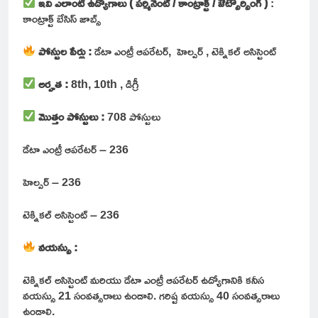
ఇవి ఎలాంటి ఉద్యోగాలు ( పర్మినెంట్ / కాంట్రాక్ట్ / ఔట్సౌర్సింగ్ )
:
కాంట్రాక్ట్ బేసిస్ జాబ్స్
పోస్టుల పేర్లు :
డేటా ఎంట్రీ ఆపరేటర్, హెల్పర్ , టెక్నికల్ అసిస్టెంట్
అర్హత :
8th, 10th , డిగ్రీ
మొత్తం పోస్టులు :
708 పోస్టులు
డేటా ఎంట్రీ ఆపరేటర్ – 236
హెల్పర్ – 236
టెక్నికల్ అసిస్టెంట్ – 236
వయస్సు :
టెక్నికల్ అసిస్టెంట్ మరియు డేటా ఎంట్రీ ఆపరేటర్ ఉద్యోగానికి కనీస
వయస్సు 21 సంవత్సరాలు ఉండాలి. గరిష్ట వయస్సు 40 సంవత్సరాలు
ఉండాలి.