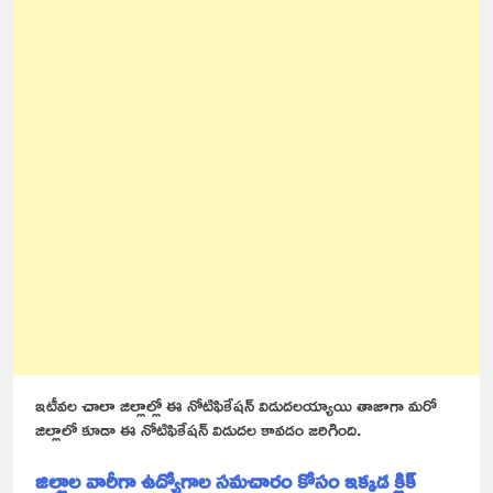
ఇటీవల చాలా జిల్లాల్లో ఈ నోటిఫికేషన్ విడుదలయ్యాయి తాజాగా మరో
జిల్లాలో కూడా ఈ నోటిఫికేషన్ విడుదల కావడం జరిగింది.
జిల్లాల వారీగా ఉద్యోగాల సమచారం కోసం ఇక్కడ క్లిక్