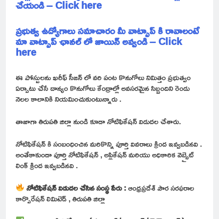
చేయండి – Click here
ప్రభుత్వ ఉద్యోగాలు సమాచారం మీ వాట్సాప్ కి రావాలంటే
మా వాట్సాప్ ఛానల్ లో జాయిన్ అవ్వండి – Click
here
ఈ పోస్టులను ఖరీఫ్ సీజన్ లో వరి పంట కొనుగోలు నిమిత్తం ప్రభుత్వం
ఏర్పాటు చేసే దాన్యం కొనుగోలు కేంద్రాల్లో అవసరమైన సిబ్బందిని రెండు
నెలల కాలానికి నియమించుకుంటున్నారు .
తాజాగా తిరుపతి జిల్లా నుండి కూడా నోటిఫికేషన్ విడుదల చేశారు.
నోటిఫికేషన్ కి సంబంధించిన మరికొన్ని పూర్తి వివరాలు క్రింద ఇవ్వబడినవి .
అంతేకాకుండా పూర్తి నోటిఫికేషన్ , అప్లికేషన్ మరియు అధికారిక వెబ్సైట్
లింక్ క్రింద ఇవ్వబడినవి .
నోటిఫికేషన్ విడుదల చేసిన సంస్థ పేరు :
ఆంధ్రప్రదేశ్ పౌర సరఫరాల
కార్పొరేషన్ లిమిటెడ్ , తిరుపతి జిల్లా