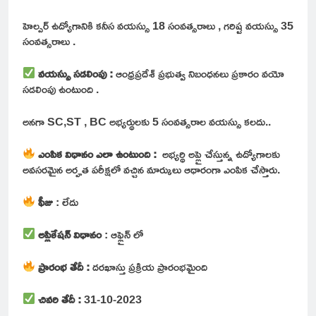
హెల్పర్ ఉద్యోగానికి కనీస వయస్సు 18 సంవత్సరాలు , గరిష్ట వయస్సు 35
సంవత్సరాలు .
వయస్సు సడలింపు :
ఆంధ్రప్రదేశ్ ప్రభుత్వ నిబంధనలు ప్రకారం వయో
సడలింపు ఉంటుంది .
అనగా SC,ST , BC అభ్యర్థులకు 5 సంవత్సరాల వయస్సు కలదు..
ఎంపిక విధానం ఎలా ఉంటుంది :
అభ్యర్థి అప్లై చేస్తున్న ఉద్యోగాలకు
అవసరమైన అర్హత పరీక్షలో వచ్చిన మార్కులు ఆధారంగా ఎంపిక చేస్తారు.
ఫీజు
: లేదు
అప్లికేషన్ విధానం
: ఆఫ్లైన్ లో
ప్రారంభ తేదీ :
దరఖాస్తు ప్రక్రియ ప్రారంభమైంది
చివరి తేదీ :
31-10-2023