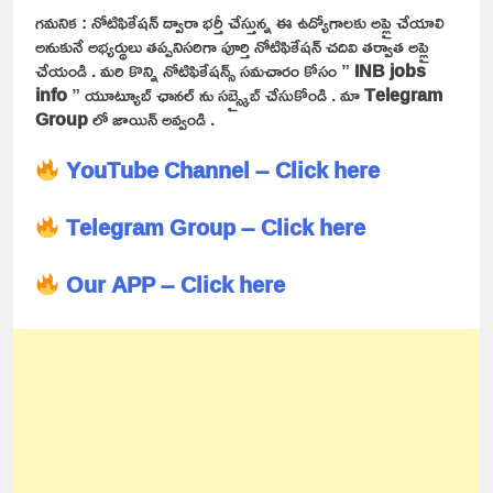
గమనిక : నోటిఫికేషన్ ద్వారా భర్తీ చేస్తున్న ఈ ఉద్యోగాలకు అప్లై చేయాలి
అనుకునే అభ్యర్థులు తప్పనిసరిగా పూర్తి నోటిఫికేషన్ చదివి తర్వాత అప్లై
చేయండి . మరి కొన్ని నోటిఫికేషన్స్ సమచారం కోసం ”
INB jobs
info
” యూట్యూబ్ ఛానల్ ను సబ్స్క్రైబ్ చేసుకోండి . మా
Telegram
Group
లో జాయిన్ అవ్వండి .
YouTube Channel – Click here
Telegram Group – Click here
Our APP – Click here