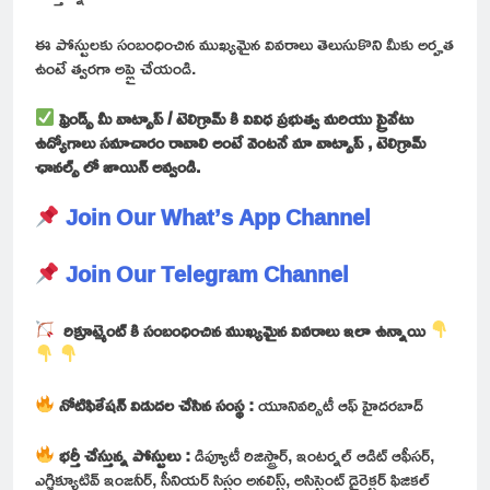
ఈ పోస్టులకు సంబంధించిన ముఖ్యమైన వివరాలు తెలుసుకొని మీకు అర్హత
ఉంటే త్వరగా అప్లై చేయండి.
ఫ్రెండ్స్ మీ వాట్సాప్ / టెలిగ్రామ్ కి వివిధ ప్రభుత్వ మరియు ప్రైవేటు
ఉద్యోగాలు సమాచారం రావాలి అంటే వెంటనే మా వాట్సాప్ , టెలిగ్రామ్
ఛానల్స్ లో జాయిన్ అవ్వండి.
Join Our What’s App Channel
Join Our Telegram Channel
రిక్రూట్మెంట్ కి సంబంధించిన ముఖ్యమైన వివరాలు ఇలా ఉన్నాయి
నోటిఫికేషన్ విడుదల చేసిన సంస్థ :
యూనివర్సిటీ ఆఫ్ హైదరబాద్
భర్తీ చేస్తున్న పోస్టులు :
డిప్యూటీ రిజిస్ట్రార్, ఇంటర్నల్ ఆడిట్ ఆఫీసర్,
ఎగ్జిక్యూటివ్ ఇంజనీర్, సీనియర్ సిస్టం అనలిస్ట్, అసిస్టెంట్ డైరెక్టర్ ఫిజికల్