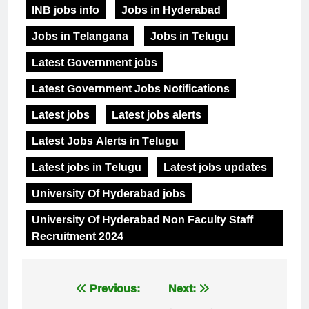
INB jobs info
Jobs in Hyderabad
Jobs in Telangana
Jobs in Telugu
Latest Government jobs
Latest Government Jobs Notifications
Latest jobs
Latest jobs alerts
Latest Jobs Alerts in Telugu
Latest jobs in Telugu
Latest jobs updates
University Of Hyderabad jobs
University Of Hyderabad Non Faculty Staff
Recruitment 2024
Post
Previous:
Next: