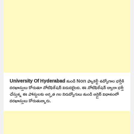
University Of Hyderabad
నుండి Non ఫ్యాకల్టీ ఉద్యోగాల భర్తీకి
దరఖాస్తులు కోరుతూ నోటిఫికేషన్ విడుదలైంది. ఈ నోటిఫికేషన్ ద్వారా భర్తీ
చేస్తున్న ఈ పోస్టులకు అర్హత గల నిరుద్యోగులు నుండి ఆన్లైన్ విధానంలో
దరఖాస్తులు కోరుతున్నారు.