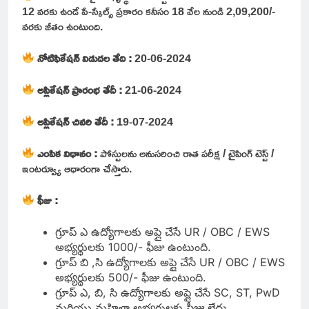
12 వరకు ఉండే పే-స్కేల్స్ ప్రకారం కనీసం 18 వేల నుండి 2,09,200/-
వరకు జీతం ఉంటుంది.
నోటిఫికేషన్ విడుదల తేది :
20-06-2024
అప్లికేషన్ ప్రారంభ తేదీ :
21-06-2024
అప్లికేషన్ చివరి తేదీ :
19-07-2024
ఎంపిక విధానం :
పోస్టులను అనుసరించి రాత పరీక్ష / టైపింగ్ టెస్ట్ /
ఇంటర్వ్యూ ఆధారంగా చేస్తారు.
ఫీజు :
గ్రూప్ ఎ ఉద్యోగాలకు అప్లై చేసే UR / OBC / EWS
అభ్యర్థులకు 1000/- ఫీజు ఉంటుంది.
గ్రూప్ బి ,సి ఉద్యోగాలకు అప్లై చేసే UR / OBC / EWS
అభ్యర్థులకు 500/- ఫీజు ఉంటుంది.
గ్రూప్ ఎ, బి, సి ఉద్యోగాలకు అప్లై చేసే SC, ST, PwD
మరియు మహిళా అభ్యర్థులకు ఫీజు లేదు.