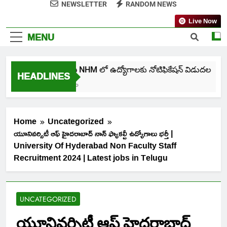
NEWSLETTER
RANDOM NEWS
Live Now
MENU
తెలంగాణ NHM లో ఉద్యోగాలకు నోటిఫికేషన్ విడుదల
HEADLINES
7 Days Ago
Home
Uncategorized
యూనివర్సిటీ ఆఫ్ హైదరాబాద్ నాన్ ఫ్యాకల్టీ ఉద్యోగాలు భర్తీ |
University Of Hyderabad Non Faculty Staff
Recruitment 2024 | Latest jobs in Telugu
UNCATEGORIZED
యూనివర్సిటీ ఆఫ్ హైదరాబాద్