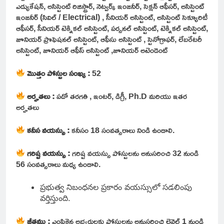
ఎడ్యుకేషన్, అసిస్టెంట్ రిజిస్ట్రార్, నెట్వర్క్ ఇంజనీర్, సెక్షన్ ఆఫీసర్, అసిస్టెంట్
ఇంజనీర్ (సివిల్ / Electrical) , సీనియర్ అసిస్టెంట్, అసిస్టెంట్ సెక్యూరిటీ
ఆఫీసర్, సీనియర్ టెక్నికల్ అసిస్టెంట్, పర్సనల్ అసిస్టెంట్, టెక్నికల్ అసిస్టెంట్,
జూనియర్ ప్రొఫెషనల్ అసిస్టెంట్, ఆఫీసు అసిస్టెంట్ , స్టెనోగ్రాఫర్, లేబరేటరీ
అసిస్టెంట్, జూనియర్ ఆఫీస్ అసిస్టెంట్ ,జూనియర్ అటెండెంట్
మొత్తం పోస్టుల సంఖ్య :
52
అర్హతలు :
పదో తరగతి , ఇంటర్, డిగ్రీ, Ph.D మరియు ఇతర
అర్హతలు
కనీస వయస్సు :
కనీసం 18 సంవత్సరాలు నిండి ఉండాలి.
గరిష్ట
వయస్సు :
గరిష్ట వయస్సు పోస్టులను అనుసరించి 32 నుండి
56 సంవత్సరాలు మధ్య ఉండాలి.
ప్రభుత్వ నిబంధనల ప్రకారం వయస్సులో సడలింపు
వర్తిస్తుంది.
జీతము :
ఎంపికైన అభ్యర్థులకు పోస్టులను అనుసరించి లెవెల్ 1 నుండి