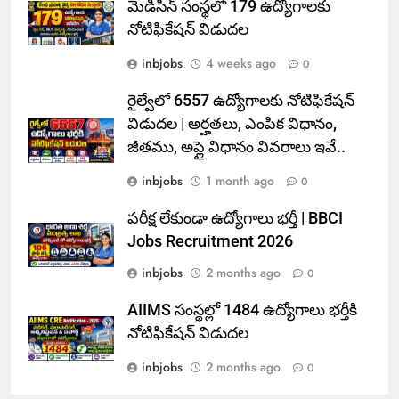
మెడిసిన్ సంస్థలో 179 ఉద్యోగాలకు
నోటిఫికేషన్ విడుదల
inbjobs
4 weeks ago
0
రైల్వేలో 6557 ఉద్యోగాలకు నోటిఫికేషన్
విడుదల | అర్హతలు, ఎంపిక విధానం,
జీతము, అప్లై విధానం వివరాలు ఇవే..
inbjobs
1 month ago
0
పరీక్ష లేకుండా ఉద్యోగాలు భర్తీ | BBCI
Jobs Recruitment 2026
inbjobs
2 months ago
0
AIIMS సంస్థల్లో 1484 ఉద్యోగాలు భర్తీకి
నోటిఫికేషన్ విడుదల
inbjobs
2 months ago
0