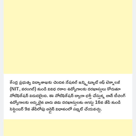
కేంద్ర ప్రభుత్వ విద్యాశాఖకు చెందిన నేషనల్ ఇన్స్టిట్యూట్ ఆఫ్ టెక్నాలజీ
(NIT, వరంగల్) నుండి వివిధ రకాల ఉద్యోగాలకు దరఖాస్తులు కోరుతూ
నోటిఫికేషన్ విడుదలైంది. ఈ నోటిఫికేషన్ ద్వారా భర్తీ చేస్తున్న నాన్ టీచింగ్
ఉద్యోగాలకు అర్హులైన వారు తమ దరఖాస్తులను ఆగస్టు 16వ తేదీ నుండి
సెప్టెంబర్ 9వ తేదీలోపు ఆన్లైన్ విధానంలో సబ్మిట్ చేయవచ్చు.