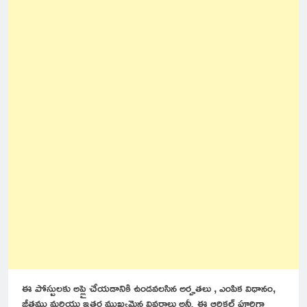
ఈ పోస్టులకు అప్లై చేయడానికి ఉండవలసిన అర్హతలు , ఎంపిక విధానం,
జీతము మరియు ఇతర ముఖ్యమైన వివరాలు అన్నీ ఈ ఆర్టికల్ పూర్తిగా