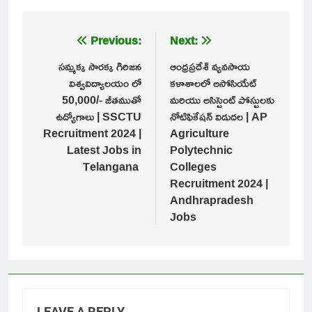
Post
Previous:
Next:
navigation
సమ్మక్క సారక్క గిరిజన
ఆంధ్రప్రదేశ్ వ్యవసాయ
విశ్వవిద్యాలయం లో
కళాశాలలో అసోసియేట్
50,000/- జీతముతో
మరియు అసిస్టెంట్ పోస్టులకు
ఉద్యోగాలు | SSCTU
నోటిఫికేషన్ విడుదల | AP
Recruitment 2024 |
Agriculture
Latest Jobs in
Polytechnic
Telangana
Colleges
Recruitment 2024 |
Andhrapradesh
Jobs
LEAVE A REPLY