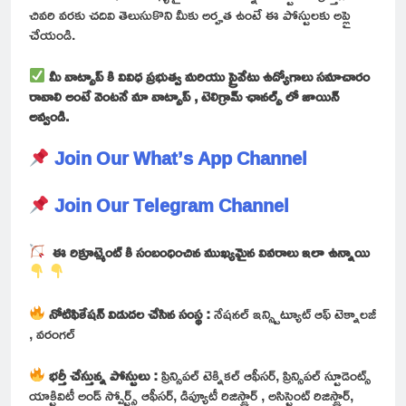
చివరి వరకు చదివి తెలుసుకొని మీకు అర్హత ఉంటే ఈ పోస్టులకు అప్లై
చేయండి.
మీ వాట్సాప్ కి వివిధ ప్రభుత్వ మరియు ప్రైవేటు ఉద్యోగాలు సమాచారం
రావాలి అంటే వెంటనే మా వాట్సాప్ , టెలిగ్రామ్ ఛానల్స్ లో జాయిన్
అవ్వండి.
Join Our What’s App Channel
Join Our Telegram Channel
ఈ రిక్రూట్మెంట్ కి సంబంధించిన ముఖ్యమైన వివరాలు ఇలా ఉన్నాయి
నోటిఫికేషన్ విడుదల చేసిన సంస్థ :
నేషనల్ ఇన్స్టిట్యూట్ ఆఫ్ టెక్నాలజీ
, వరంగల్
భర్తీ చేస్తున్న పోస్టులు :
ప్రిన్సిపల్ టెక్నికల్ ఆఫీసర్, ప్రిన్సిపల్ స్టూడెంట్స్
యాక్టివిటీ అండ్ స్పోర్ట్స్ ఆఫీసర్, డిప్యూటీ రిజిస్ట్రార్ , అసిస్టెంట్ రిజిస్ట్రార్,