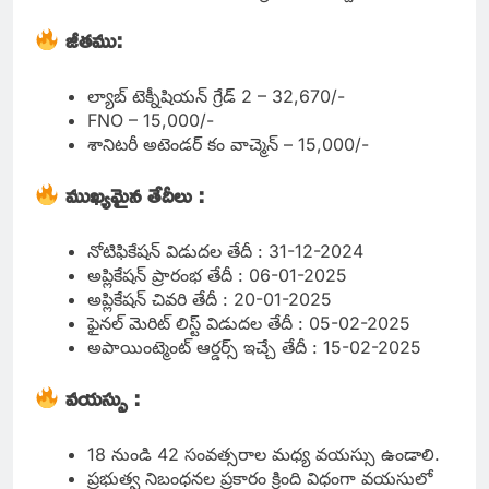
జీతము:
ల్యాబ్ టెక్నీషియన్ గ్రేడ్ 2 – 32,670/-
FNO – 15,000/-
శానిటరీ అటెండర్ కం వాచ్మెన్ – 15,000/-
ముఖ్యమైన తేదీలు :
నోటిఫికేషన్ విడుదల తేదీ : 31-12-2024
అప్లికేషన్ ప్రారంభ తేదీ : 06-01-2025
అప్లికేషన్ చివరి తేదీ : 20-01-2025
ఫైనల్ మెరిట్ లిస్ట్ విడుదల తేదీ : 05-02-2025
అపాయింట్మెంట్ ఆర్డర్స్ ఇచ్చే తేదీ : 15-02-2025
వయస్సు :
18 నుండి 42 సంవత్సరాల మధ్య వయస్సు ఉండాలి.
ప్రభుత్వ నిబంధనల ప్రకారం క్రింది విధంగా వయసులో