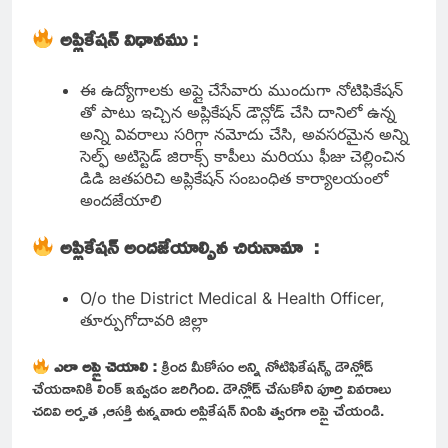
అప్లికేషన్ విధానము :
ఈ ఉద్యోగాలకు అప్లై చేసేవారు ముందుగా నోటిఫికేషన్
తో పాటు ఇచ్చిన అప్లికేషన్ డౌన్లోడ్ చేసి దానిలో ఉన్న
అన్ని వివరాలు సరిగ్గా నమోదు చేసి, అవసరమైన అన్ని
సెల్ఫ్ అటిస్టెడ్ జిరాక్స్ కాపీలు మరియు ఫీజు చెల్లించిన
డిడి జతపరిచి అప్లికేషన్ సంబంధిత కార్యాలయంలో
అందజేయాలి
అప్లికేషన్ అందజేయాల్సిన చిరునామా :
O/o the District Medical & Health Officer,
తూర్పుగోదావరి జిల్లా
ఎలా అప్లై చెయాలి :
క్రింద మీకోసం అన్ని నోటిఫికేషన్స్ డౌన్లోడ్
చేయడానికి లింక్ ఇవ్వడం జరిగింది. డౌన్లోడ్ చేసుకోని పూర్తి వివరాలు
చదివి అర్హత ,ఆసక్తి ఉన్నవారు అప్లికేషన్ నింపి త్వరగా అప్లై చేయండి.