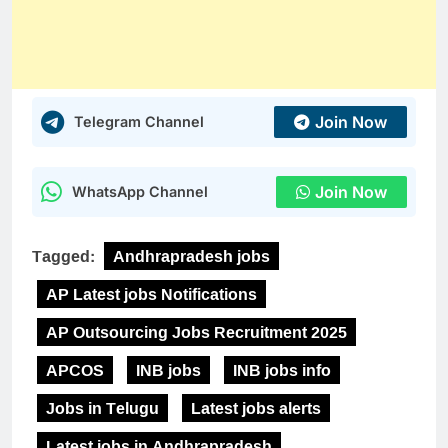
Join Now
Telegram Channel
Join Now
WhatsApp Channel
Tagged:
Andhrapradesh jobs
AP Latest jobs Notifications
AP Outsourcing Jobs Recruitment 2025
APCOS
INB jobs
INB jobs info
Jobs in Telugu
Latest jobs alerts
Latest jobs in Andhrapradesh