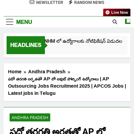
NEWSLETTER
RANDOM NEWS
Live Now
MENU
తెలంగాణ NHM లో ఉద్యోగాలకు నోటిఫికేషన్ విడుదల
HEADLINES
4 Days Ago
Home
Andhra Pradesh
పదో తరగతి అర్హతతో AP లో అవుట్ సోర్సింగ్ ఉద్యోగాలు | AP
Outsourcing Jobs Recruitment 2025 | APCOS Jobs |
Latest jobs in Telugu
ANDHRA PRADESH
పదో తరగతి అర్హతతో AP లో