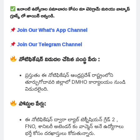
ఇలాంటి ఉద్యోగాల సమాచారం కోసం మా టెలిగ్రామ్ మరియు వాట్సాప్
గ్రూప్స్ లో జాయిన్ అవ్వండి.
Join Our What’s App Channel
Join Our Telegram Channel
నోటిఫికేషన్ విడుదల చేసిన సంస్థ పేరు :
ప్రస్తుతం ఈ నోటిఫికేషన్ ఆంధ్రప్రదేశ్ రాష్ట్రంలోని
తూర్పుగోదావరి జిల్లాలో DMHO కార్యాలయం నుండి
విడుదలైంది.
పోస్టుల పేర్లు:
ఈ నోటిఫికేషన్ ద్వారా ల్యాబ్ టెక్నీషియన్ గ్రేడ్ 2 ,
FNO, శానిటరీ అటెండర్ కం వాచ్మెన్ అనే ఉద్యోగాలు
భర్తీ కోసం దరఖాస్తులు కోరుతున్నారు.