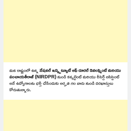
మన రాష్ట్రంలో ఉన్న
నేషనల్ ఇన్స్టిట్యూట్ ఆఫ్ రూరల్ డెవలప్మెంట్ మరియు
పంచాయతీరాజ్ (NIRDPR)
నుండి కన్సల్టెంట్ మరియు రీసెర్చ్ అసిస్టెంట్
అనే ఉద్యోగాలను భర్తీ చేసేందుకు అర్హత గల వారు నుండి దరఖాస్తులు
కోరుతున్నారు.