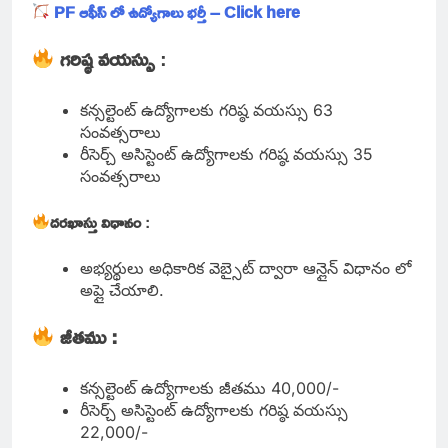
PF ఆఫీస్ లో ఉద్యోగాలు భర్తీ – Click here
గరిష్ఠ వయస్సు
:
కన్సల్టెంట్ ఉద్యోగాలకు గరిష్ఠ వయస్సు 63
సంవత్సరాలు
రీసెర్చ్ అసిస్టెంట్ ఉద్యోగాలకు గరిష్ఠ వయస్సు 35
సంవత్సరాలు
దరఖాస్తు విధానం
:
అభ్యర్థులు అధికారిక వెబ్సైట్ ద్వారా ఆన్లైన్ విధానం లో
అప్లై చేయాలి.
జీతము :
కన్సల్టెంట్ ఉద్యోగాలకు జీతము 40,000/-
రీసెర్చ్ అసిస్టెంట్ ఉద్యోగాలకు గరిష్ఠ వయస్సు
22,000/-