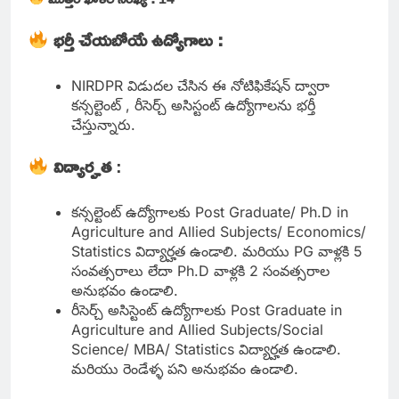
భర్తీ చేయబోయే ఉద్యోగాలు :
NIRDPR విడుదల చేసిన ఈ నోటిఫికేషన్ ద్వారా
కన్సల్టెంట్ , రీసెర్చ్ అసిస్టంట్ ఉద్యోగాలను భర్తీ
చేస్తున్నారు.
విద్యార్హత
:
కన్సల్టెంట్ ఉద్యోగాలకు Post Graduate/ Ph.D in
Agriculture and Allied Subjects/ Economics/
Statistics విద్యార్హత ఉండాలి. మరియు PG వాళ్లకి 5
సంవత్సరాలు లేదా Ph.D వాళ్లకి 2 సంవత్సరాల
అనుభవం ఉండాలి.
రీసెర్చ్ అసిస్టెంట్ ఉద్యోగాలకు Post Graduate in
Agriculture and Allied Subjects/Social
Science/ MBA/ Statistics విద్యార్హత ఉండాలి.
మరియు రెండేళ్ళ పని అనుభవం ఉండాలి.