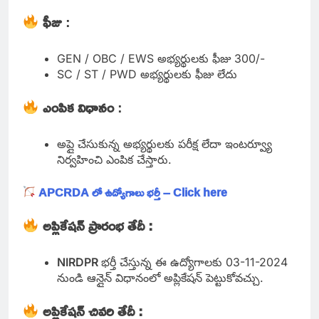
ఫీజు
:
GEN / OBC / EWS అభ్యర్థులకు ఫీజు 300/-
SC / ST / PWD అభ్యర్థులకు ఫీజు లేదు
ఎంపిక విధానం
:
అప్లై చేసుకున్న అభ్యర్థులకు పరీక్ష లేదా ఇంటర్వ్యూ
నిర్వహించి ఎంపిక చేస్తారు.
APCRDA లో ఉద్యోగాలు భర్తీ – Click here
అప్లికేషన్ ప్రారంభ తేదీ :
NIRDPR
భర్తీ చేస్తున్న ఈ ఉద్యోగాలకు 03-11-2024
నుండి ఆన్లైన్ విధానంలో అప్లికేషన్ పెట్టుకోవచ్చు.
అప్లికేషన్ చివరి తేదీ :