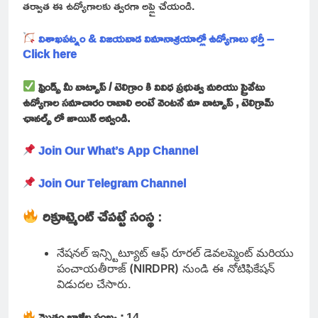
తర్వాత ఈ ఉద్యోగాలకు త్వరగా అప్లై చేయండి.
విశాఖపట్నం & విజయవాడ విమానాశ్రయాల్లో ఉద్యోగాలు భర్తీ –
Click here
ఫ్రెండ్స్ మీ వాట్సాప్ / టెలిగ్రాం కి వివిధ ప్రభుత్వ మరియు ప్రైవేటు
ఉద్యోగాల సమాచారం రావాలి అంటే వెంటనే మా వాట్సాప్ , టెలిగ్రామ్
ఛానల్స్ లో జాయిన్ అవ్వండి.
Join Our What’s App Channel
Join Our Telegram Channel
రిక్రూట్మెంట్ చేపట్టే సంస్థ
:
నేషనల్ ఇన్స్టిట్యూట్ ఆఫ్ రూరల్ డెవలప్మెంట్ మరియు
పంచాయతీరాజ్
(NIRDPR)
నుండి ఈ నోటిఫికేషన్
విడుదల చేసారు.
మొత్తం ఖాళీల సంఖ్య :
14