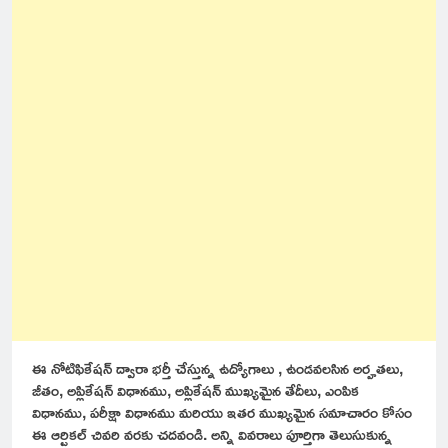
ఈ నోటిఫికేషన్ ద్వారా భర్తీ చేస్తున్న ఉద్యోగాలు , ఉండవలసిన అర్హతలు,
జీతం, అప్లికేషన్ విధానము, అప్లికేషన్ ముఖ్యమైన తేదీలు, ఎంపిక
విధానము, పరీక్షా విధానము మరియు ఇతర ముఖ్యమైన సమాచారం కోసం
ఈ ఆర్టికల్ చివరి వరకు చదవండి. అన్ని వివరాలు పూర్తిగా తెలుసుకున్న