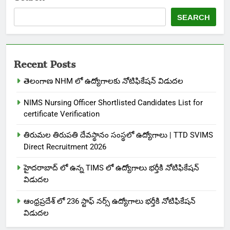
SEARCH
Recent Posts
తెలంగాణ NHM లో ఉద్యోగాలకు నోటిఫికేషన్ విడుదల
NIMS Nursing Officer Shortlisted Candidates List for
certificate Verification
తిరుమల తిరుపతి దేవస్థానం సంస్థలో ఉద్యోగాలు | TTD SVIMS
Direct Recruitment 2026
హైదరాబాద్ లో ఉన్న TIMS లో ఉద్యోగాలు భర్తీకి నోటిఫికేషన్
విడుదల
ఆంధ్రప్రదేశ్ లో 236 స్టాఫ్ నర్స్ ఉద్యోగాలు భర్తీకి నోటిఫికేషన్
విడుదల