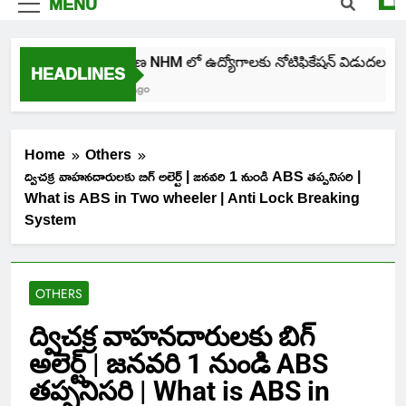
MENU
తెలంగాణ NHM లో ఉద్యోగాలకు నోటిఫికేషన్ విడుదల
HEADLINES
4 Days Ago
Home
Others
ద్విచక్ర వాహనదారులకు బిగ్ అలెర్ట్ | జనవరి 1 నుండి ABS తప్పనిసరి |
What is ABS in Two wheeler | Anti Lock Breaking
System
OTHERS
ద్విచక్ర వాహనదారులకు బిగ్
అలెర్ట్ | జనవరి 1 నుండి ABS
తప్పనిసరి | What is ABS in