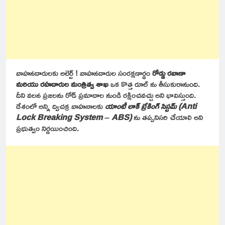
వాహనదారులకు అలెర్ట్ ! వాహనదారుల సంరక్షణార్థం
రోడ్డు రవాణా
మరియు రహదారుల మంత్రిత్వ శాఖ
ఒక కొత్త రూల్ ను తీసుకురానుంది.
దీని వలన ప్రజలను రోడ్ ప్రమాదాల నుండి రక్షించవచ్చు అని భావిస్తుంది.
దేశంలో అన్ని ద్విచక్ర వాహనాలకు
యాంటీ లాక్ బ్రేకింగ్ సిస్టమ్ (Anti
Lock Breaking System
–
ABS)
ను తప్పనిసరి చేయాలి అని
ప్రభుత్వం నిర్ణయించింది.