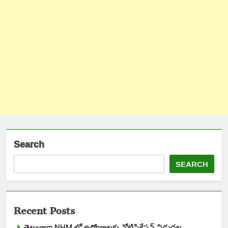
Search
SEARCH
Recent Posts
తెలంగాణ NHM లో ఉద్యోగాలకు నోటిఫికేషన్ విడుదల