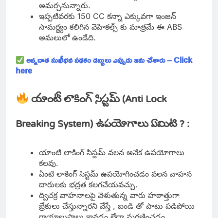
అమర్చనున్నారు.
ఇప్పటివరకు 150 CC కన్నా ఎక్కువగా ఇంజన్
సామర్ధ్యం కలిగిన వెహికల్స్ కు మాత్రమే ఈ ABS
అమలులో ఉండేది.
అన్నదాత సుఖీభవ పథకం డబ్బులు ఎప్పుడు జమ చేశారు – Click
here
యాంటీ లాకింగ్ సిస్టమ్ (Anti Lock
Breaking System) ఉపయోగాలు ఏమిటి ? :
యాంటి లాకింగ్ సిస్టమ్ వలన అనేక ఉపయోగాలు
కలవు.
ఏంటి లాకింగ్ సిస్టమ్ ఉపయోగించడం వలన వాహన
దారులకు భద్రత కలగచేయవచ్చు.
ద్విచక్ర వాహనాలపై వెళుతున్న వారు హఠాత్తుగా
బ్రేకులు చేస్తున్నారని వేస్తే , బండి తో పాటు పడిపోయి
గాయాలుపాలు కావడం లేదా మరణించడం