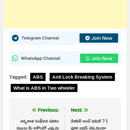
Join Now
Telegram Channel
Join Now
WhatsApp Channel
Tagged:
ABS
Anti Lock Breaking System
What is ABS in Two wheeler
Post
Previous:
Next:
navigation
అన్నదాత సుఖీభవ పథకం
డిజిపిన్ అంటే ఏమిటి ? |
డబ్బులు మీ అకౌంట్లో ఎప్పుడు
పూర్తి అడ్రస్ చెప్పకుండా