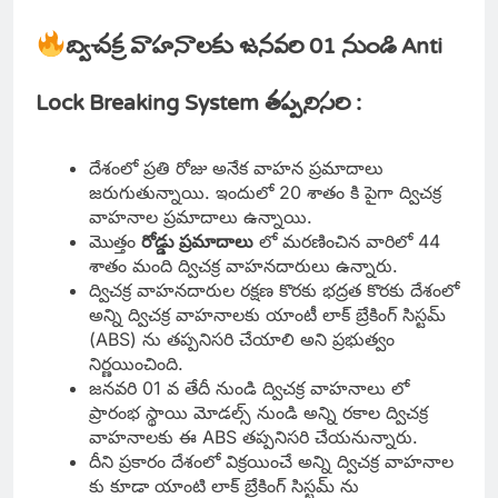
ద్విచక్ర వాహనాలకు జనవరి 01 నుండి Anti
Lock Breaking System తప్పనిసరి :
దేశంలో ప్రతి రోజు అనేక వాహన ప్రమాదాలు
జరుగుతున్నాయి. ఇందులో 20 శాతం కి పైగా ద్విచక్ర
వాహనాల ప్రమాదాలు ఉన్నాయి.
మొత్తం
రోడ్డు ప్రమాదాలు
లో మరణించిన వారిలో 44
శాతం మంది ద్విచక్ర వాహనదారులు ఉన్నారు.
ద్విచక్ర వాహనదారుల రక్షణ కొరకు భద్రత కొరకు దేశంలో
అన్ని ద్విచక్ర వాహనాలకు యాంటీ లాక్ బ్రేకింగ్ సిస్టమ్
(ABS) ను తప్పనిసరి చేయాలి అని ప్రభుత్వం
నిర్ణయించింది.
జనవరి 01 వ తేదీ నుండి ద్విచక్ర వాహనాలు లో
ప్రారంభ స్థాయి మోడల్స్ నుండి అన్ని రకాల ద్విచక్ర
వాహనాలకు ఈ ABS తప్పనిసరి చేయనున్నారు.
దీని ప్రకారం దేశంలో విక్రయించే అన్ని ద్విచక్ర వాహనాల
కు కూడా యాంటి లాక్ బ్రేకింగ్ సిస్టమ్ ను