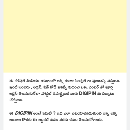
ఈ సోషల్ మీడియా యుగంలో అన్నీ కూడా సింపుల్ గా వుండాల్సి వస్తుంది.
ఇంటి నంబరు , అడ్రస్, పిన్ కోడ్ ఇవన్నీ కుదించి ఒక్క నెంబర్ తో పూర్తి
అడ్రస్ తెలుసుకునేలా పోస్టల్ డిపార్ట్మెంట్ వారు
DIGIPIN
ను ఏర్పాటు
చేస్తుంది.
ఈ
DIGIPIN
అంటే ఏమిటి ? ఇది ఎలా ఉపయోగపడుతుంది అన్న అన్ని
అంశాల కొరకు ఈ ఆర్టికల్ చివరి వరకు చదివి తెలుసుకోగలరు.