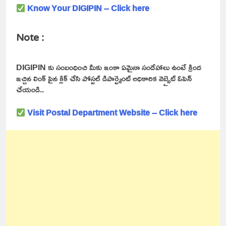
Know Your DIGIPIN – Click here
Note :
DIGIPIN కు సంబంధించి మీకు ఇంకా ఏమైనా సందేహాలు ఉంటే క్రింద
ఇచ్చిన లింక్ పైన క్లిక్ చేసి పోస్టల్ డిపార్ట్మెంట్ అధికారిక వెబ్సైట్ ఓపెన్
చేయండి..
Visit Postal Department Website – Click here