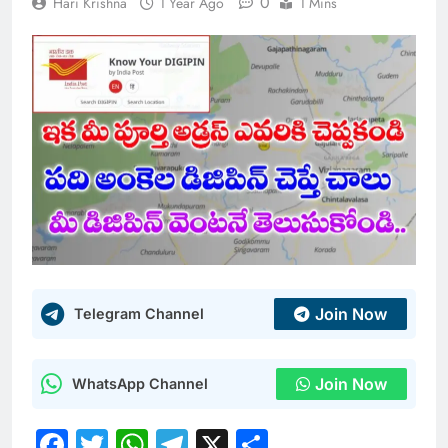
0
Hari Krishna
1 Year Ago
1 Mins
Join Now
Telegram Channel
Join Now
WhatsApp Channel
Facebook
Twitter
WhatsApp
Telegram
X
Share