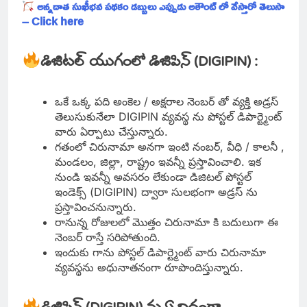
అన్నదాత సుఖీభవ పథకం డబ్బులు ఎప్పుడు అకౌంట్ లో వేస్తారో తెలుసా
– Click here
డిజిటల్ యుగంలో
డిజిపిన్
(DIGIPIN) :
ఒకే ఒక్క పది అంకెల / అక్షరాల నెంబర్ తో వ్యక్తి అడ్రస్
తెలుసుకునేలా DIGIPIN వ్యవస్థ ను పోస్టల్ డిపార్ట్మెంట్
వారు ఏర్పాటు చేస్తున్నారు.
గతంలో చిరునామా అనగా ఇంటి నంబర్, వీధి / కాలనీ ,
మండలం, జిల్లా, రాష్ట్రం ఇవన్నీ ప్రస్తావించాలి. ఇక
నుండి ఇవన్నీ అవసరం లేకుండా డిజిటల్ పోస్టల్
ఇండెక్స్ (DIGIPIN) ద్వారా సులభంగా అడ్రస్ ను
ప్రస్తావించనున్నారు.
రానున్న రోజులలో మొత్తం చిరునామా కి బదులుగా ఈ
నెంబర్ రాస్తే సరిపోతుంది.
ఇందుకు గాను పోస్టల్ డిపార్ట్మెంట్ వారు చిరునామా
వ్యవస్థను అధునాతనంగా రూపొందిస్తున్నారు.