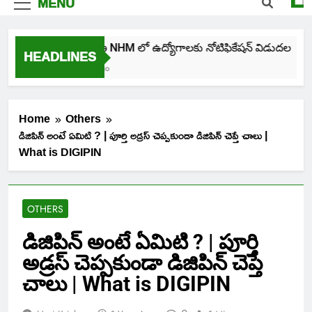
MENU
తెలంగాణ NHM లో ఉద్యోగాలకు నోటిఫికేషన్ విడుదల
HEADLINES
4 Days Ago
Home
Others
డిజిపిన్ అంటే ఏమిటి ? | పూర్తి అడ్రస్ చెప్పకుండా డిజిపిన్ చెప్తే చాలు |
What is DIGIPIN
OTHERS
డిజిపిన్ అంటే ఏమిటి ? | పూర్తి
అడ్రస్ చెప్పకుండా డిజిపిన్ చెప్తే
చాలు | What is DIGIPIN