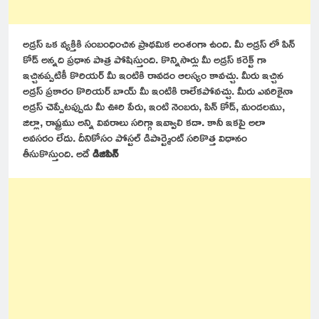
అడ్రస్ ఒక వ్యక్తికి సంబంధించిన ప్రాథమిక అంశంగా ఉంది. మీ అడ్రస్ లో పిన్
కోడ్ అన్నది ప్రధాన పాత్ర పోషిస్తుంది. కొన్నిసార్లు మీ అడ్రస్ కరెక్ట్ గా
ఇచ్చినప్పటికీ కొరియర్ మీ ఇంటికి రావడం ఆలస్యం కావచ్చు. మీరు ఇచ్చిన
అడ్రస్ ప్రకారం కొరియర్ బాయ్ మీ ఇంటికి రాలేకపోవచ్చు. మీరు ఎవరికైనా
అడ్రస్ చెప్పేటప్పుడు మీ ఊరి పేరు, ఇంటి నెంబరు, పిన్ కోడ్, మండలము,
జిల్లా, రాష్ట్రము అన్ని వివరాలు సరిగ్గా ఇవ్వాలి కదా. కానీ ఇకపై అలా
అవసరం లేదు. దీనికోసం పోస్టల్ డిపార్ట్మెంట్ సరికొత్త విధానం
తీసుకొస్తుంది. అదే
డిజిపిన్