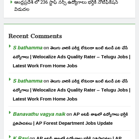
ఆంధ్రప్రదేశ్ లో 236 స్టాఫ్ నర్స్ ఉద్యోగాలు భర్తీకి నోటిఫికేషన్
విడుదల
Recent Comments
S bathamma
on
తెలుగు వారికి పరీక్ష లేకుండా ఇంటి నుండి పని చేసే
ఉద్యోగాలు | Welocalize Ads Quality Rater – Telugu Jobs |
Latest Work From Home Jobs
S bathamma
on
తెలుగు వారికి పరీక్ష లేకుండా ఇంటి నుండి పని చేసే
ఉద్యోగాలు | Welocalize Ads Quality Rater – Telugu Jobs |
Latest Work From Home Jobs
Banavathu vagya naik
on
AP అటవీ శాఖలో ఉద్యోగాలు భర్తీకి
ప్రతిపాదనలు | AP Forest Department Jobs Update
K Ravi
on
AP అటవీ శాఖలో ఉద్యోగాలు భర్తీకి ప్రతిపాదనలు | AP