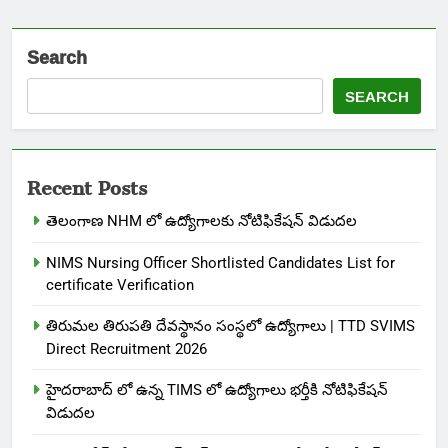
Search
SEARCH
Recent Posts
తెలంగాణ NHM లో ఉద్యోగాలకు నోటిఫికేషన్ విడుదల
NIMS Nursing Officer Shortlisted Candidates List for
certificate Verification
తిరుమల తిరుపతి దేవస్థానం సంస్థలో ఉద్యోగాలు | TTD SVIMS
Direct Recruitment 2026
హైదరాబాద్ లో ఉన్న TIMS లో ఉద్యోగాలు భర్తీకి నోటిఫికేషన్
విడుదల