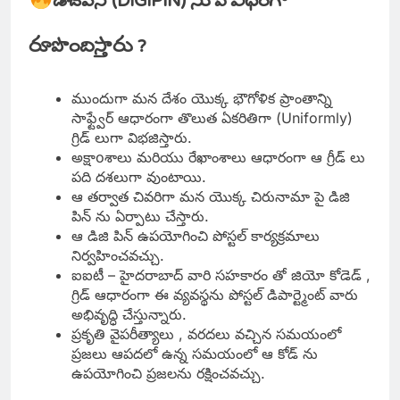
డిజిపిన్
(DIGIPIN) ను ఏ విధంగా
రూపొందిస్తారు ?
ముందుగా మన దేశం యొక్క భౌగోళిక ప్రాంతాన్ని
సాఫ్ట్వేర్ ఆధారంగా తొలుత ఏకరితిగా (Uniformly)
గ్రిడ్ లుగా విభజిస్తారు.
అక్షాoశాలు మరియు రేఖాంశాలు ఆధారంగా ఆ గ్రీడ్ లు
పది దశలుగా వుంటాయి.
ఆ తర్వాత చివరిగా మన యొక్క చిరునామా పై డిజి
పిన్ ను ఏర్పాటు చేస్తారు.
ఆ డిజి పిన్ ఉపయోగించి పోస్టల్ కార్యక్రమాలు
నిర్వహించవచ్చు.
ఐఐటీ – హైదరాబాద్ వారి సహకారం తో జియో కోడెడ్ ,
గ్రిడ్ ఆధారంగా ఈ వ్యవస్థను పోస్టల్ డిపార్ట్మెంట్ వారు
అభివృద్ధి చేస్తున్నారు.
ప్రకృతి వైపరీత్యాలు , వరదలు వచ్చిన సమయంలో
ప్రజలు ఆపదలో ఉన్న సమయంలో ఆ కోడ్ ను
ఉపయోగించి ప్రజలను రక్షించవచ్చు.