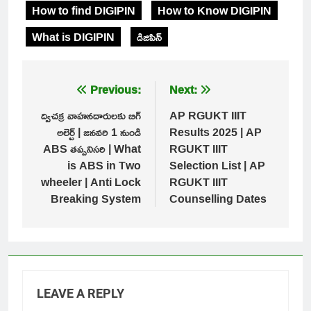
How to find DIGIPIN
How to Know DIGIPIN
What is DIGIPIN
డిజిపిన్
Post
Previous:
Next:
navigation
ద్విచక్ర వాహనదారులకు బిగ్
AP RGUKT IIIT
అలెర్ట్ | జనవరి 1 నుండి
Results 2025 | AP
ABS తప్పనిసరి | What
RGUKT IIIT
is ABS in Two
Selection List | AP
wheeler | Anti Lock
RGUKT IIIT
Breaking System
Counselling Dates
LEAVE A REPLY