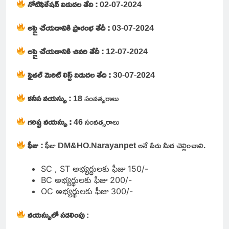
నోటిఫికేషన్ విడుదల తేది :
02-07-2024
అప్లై చేయడానికి ప్రారంభ తేదీ :
03-07-2024
అప్లై చేయడానికి చివరి తేదీ :
12-07-2024
ఫైనల్ మెరిట్ లిస్ట్ విడుదల తేది :
30-07-2024
కనీస వయస్సు :
18 సంవత్సరాలు
గరిష్ట వయస్సు :
46 సంవత్సరాలు
ఫీజు :
ఫీజు
DM&HO.Narayanpet అనే పేరు మీద చెల్లించాలి.
SC , ST అభ్యర్థులకు ఫీజు 150/-
BC అభ్యర్థులకు ఫీజు 200/-
OC అభ్యర్థులకు ఫీజు 300/-
వయస్సులో సడలింపు
: