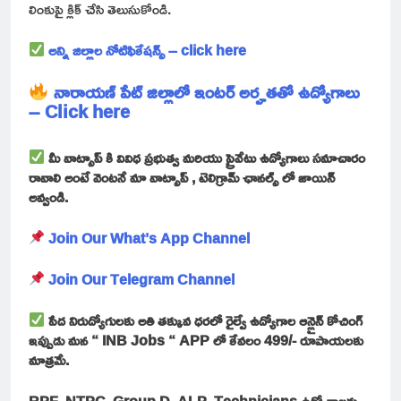
లింకుపై క్లిక్ చేసి తెలుసుకోండి.
అన్ని జిల్లాల నోటిఫికేషన్స్ – click here
నారాయణ్ పేట్ జిల్లాలో ఇంటర్ అర్హతతో ఉద్యోగాలు
– Click here
మీ వాట్సాప్ కి వివిధ ప్రభుత్వ మరియు ప్రైవేటు ఉద్యోగాలు సమాచారం
రావాలి అంటే వెంటనే మా వాట్సాప్ , టెలిగ్రామ్ ఛానల్స్ లో జాయిన్
అవ్వండి.
Join Our What’s App Channel
Join Our Telegram Channel
పేద నిరుద్యోగులకు అతి తక్కువ ధరలో రైల్వే ఉద్యోగాల ఆన్లైన్ కోచింగ్
ఇప్పుడు మన “ INB Jobs “ APP లో కేవలం 499/- రూపాయలకు
మాత్రమే.
RPF, NTPC, Group D, ALP, Technicians ఉద్యోగాలకు