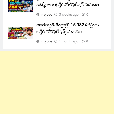
ఉద్యోగాలు భర్తీకి నోటిఫికేషన్ విడుదల
inbjobs
3 weeks ago
0
అంగన్వాడీ కేంద్రాల్లో 15,982 పోస్టులు
భర్తీకి నోటిఫికేషన్స్ విడుదల
inbjobs
1 month ago
0