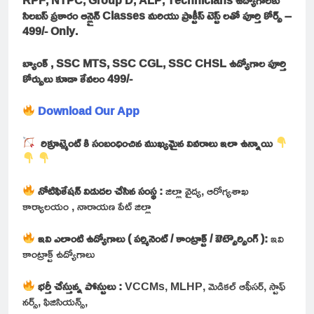
సిలబస్ ప్రకారం ఆన్లైన్ Classes మరియు ప్రాక్టీస్ టెస్ట్ లతో పూర్తి కోర్స్ –
499/- Only.
బ్యాంక్ , SSC MTS, SSC CGL, SSC CHSL ఉద్యోగాల పూర్తి
కోర్సులు కూడా కేవలం 499/-
Download Our App
రిక్రూట్మెంట్ కి సంబంధించిన ముఖ్యమైన వివరాలు ఇలా ఉన్నాయి
నోటిఫికేషన్ విడుదల చేసిన సంస్థ :
జిల్లా వైద్య, ఆరోగ్యశాఖ
కార్యాలయం , నారాయణ పేట్ జిల్లా
ఇవి ఎలాంటి ఉద్యోగాలు ( పర్మినెంట్ / కాంట్రాక్ట్ / ఔట్సౌర్సింగ్ ):
ఇవి
కాంట్రాక్ట్ ఉద్యోగాలు
భర్తీ చేస్తున్న పోస్టులు :
VCCMs, MLHP, మెడికల్ ఆఫీసర్, స్టాఫ్
నర్స్, ఫిజిసియన్స్,