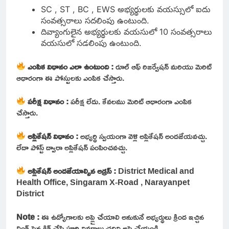
SC , ST , BC , EWS అభ్యర్థులకు వయస్సులో ఐదు
సంవత్సరాలు సదలింపు ఉంటుంది.
దివ్యాంగులైన అభ్యర్థులకు వయసులో 10 సంవత్సరాలు
వయసులో సడలింపు ఉంటుంది.
ఎంపిక విధానం ఎలా ఉంటుంది :
రూల్ ఆఫ్ రిజర్వేషన్ మరియు మెరిట్
ఆధారంగా ఈ పోస్టులకు ఎంపిక చేస్తారు.
పరీక్ష విధానం :
పరీక్ష లేదు. కేవలము మెరిట్ ఆధారంగా ఎంపిక
చేస్తారు.
అప్లికేషన్ విధానం :
అభ్యర్థి స్వయంగా వెళ్లి అప్లికేషన్ అందజేయవచ్చు.
లేదా పోస్ట్ ద్వారా అప్లికేషన్ పంపించవచ్చు.
అప్లికేషన్ అందజేయాల్సిన అడ్రస్ :
District Medical and
Health Office, Singaram X-Road , Narayanpet
District
Note :
ఈ ఉద్యోగాలకు అప్లై చేయాలి అనుకునే అభ్యర్థులు క్రింద ఇచ్చిన
లింక్ పైన క్లిక్ చేసి పూర్తి వివరాలు చదివి అప్లై చేయండి.