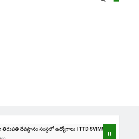
ానం సంస్థలో ఉద్యోగాలు | TTD SVIMS Direct Recruitment 2026