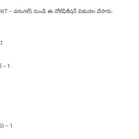
 (NIT – వరంగల్) నుండి ఈ నోటిఫికేషన్ విడుదల చేసారు.
:
ర్ – 1
AS) – 1