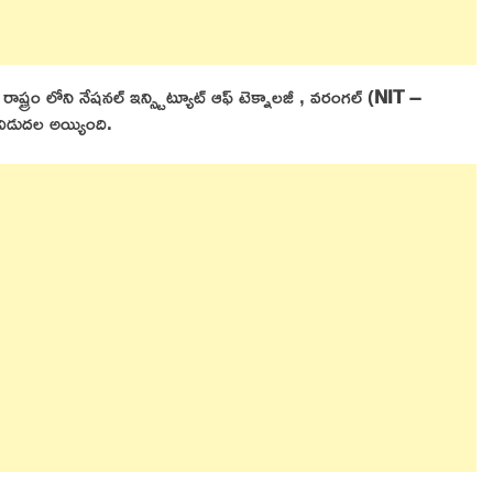
రాష్ట్రం లోని నేషనల్ ఇన్స్టిట్యూట్ ఆఫ్ టెక్నాలజీ , వరంగల్ (
NIT –
 విడుదల అయ్యింది.