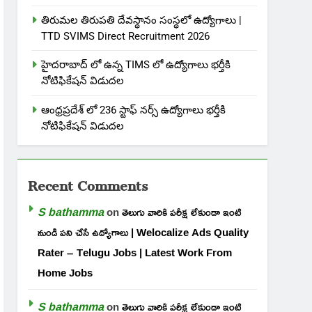
తిరుమల తిరుపతి దేవస్థానం సంస్థలో ఉద్యోగాలు |
TTD SVIMS Direct Recruitment 2026
హైదరాబాద్ లో ఉన్న TIMS లో ఉద్యోగాలు భర్తీకి
నోటిఫికేషన్ విడుదల
ఆంధ్రప్రదేశ్ లో 236 స్టాఫ్ నర్స్ ఉద్యోగాలు భర్తీకి
నోటిఫికేషన్ విడుదల
Recent Comments
S bathamma
on
తెలుగు వారికి పరీక్ష లేకుండా ఇంటి
నుండి పని చేసే ఉద్యోగాలు | Welocalize Ads Quality
Rater – Telugu Jobs | Latest Work From
Home Jobs
S bathamma
on
తెలుగు వారికి పరీక్ష లేకుండా ఇంటి