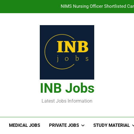
తిరుమల తిరుపతి దేవస్థానం సంస్థలో ఉద్యోగ
హైదరాబాద్ లో ఉన్న TI
తెలంగా
NIMS Nursing Officer Shortlisted Cand
తిరుమల తిరుపతి దేవస్థానం సంస్థలో ఉద్యోగ
హైదరాబాద్ లో ఉన్న TI
INB Jobs
Latest Jobs Information
MEDICAL JOBS
PRIVATE JOBS
STUDY MATERIAL