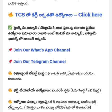
ఎంపిక అవ్వండి.
TCS లో డిగ్రీ అర్హతతో ఉద్యోగాలు – Click here
ఫ్రెండ్స్ మీ వాట్సాప్ / టెలిగ్రామ్ కి వివిధ ప్రభుత్వ మరియు ప్రైవేటు
ఉద్యోగాల సమాచారం రావాలి అంటే వెంటనే మా వాట్సాప్ , టెలిగ్రామ్
ఛానల్స్ లో జాయిన్ అవ్వండి.
Join Our What’s App Channel
Join Our Telegram Channel
రిక్రూట్మెంట్ చేపట్టే సంస్థ :
థి కాటన్ కార్పొరేషన్ ఆఫ్ ఇండియా,
గుంటూరు.
భర్తీ చేయబోయే ఉద్యోగాలు
: టెంపరరీ స్టాఫ్ (సెమీ స్కిల్డ్ / అన్ స్కిల్డ్)
ఉద్యోగాల సంఖ్య:
రిక్రూట్మెంట్ కి అవసరం అయినన్ని ఖాళీలు భర్తీ
చేస్తున్నారు. ( మొత్తం ఖాళీల సంఖ్య నోటిఫికేషన్ లో తెలుపలేదు)