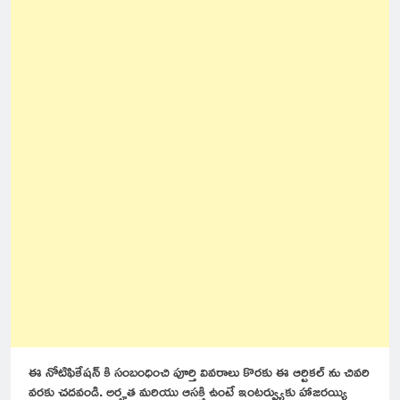
ఈ నోటిఫికేషన్ కి సంబంధించి పూర్తి వివరాలు కొరకు ఈ ఆర్టికల్ ను చివరి
వరకు చదవండి. అర్హత మరియు ఆసక్తి ఉంటే ఇంటర్వ్యుకు హాజరయ్యి