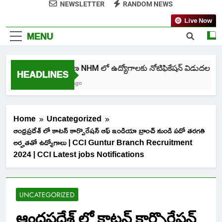
NEWSLETTER
RANDOM NEWS
Live Now
MENU
తెలంగాణ NHM లో ఉద్యోగాలకు నోటిఫికేషన్ విడుదల
HEADLINES
1 Week Ago
Home
Uncategorized
ఆంధ్రప్రదేశ్ లో కాటన్ కార్పొరేషన్ ఆఫ్ ఇండియా బ్రాంచ్ నుండి పదో తరగతి
అర్హతతో ఉద్యోగాలు | CCI Guntur Branch Recruitment
2024 | CCI Latest jobs Notifications
UNCATEGORIZED
ఆంధ్రప్రదేశ్ లో కాటన్ కార్పొరేషన్