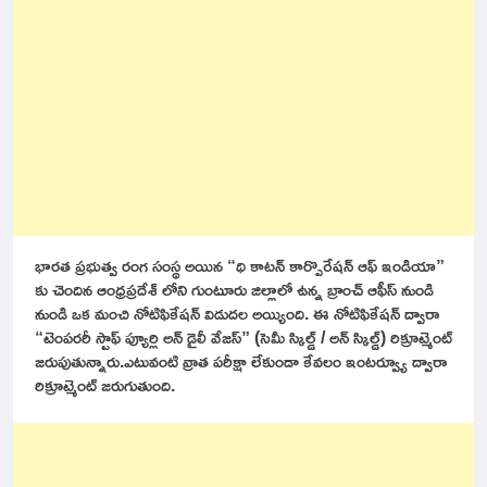
భారత ప్రభుత్వ రంగ సంస్థ అయిన “థి కాటన్ కార్పొరేషన్ ఆఫ్ ఇండియా”
కు చెందిన ఆంధ్రప్రదేశ్ లోని గుంటూరు జిల్లాలో ఉన్న బ్రాంచ్ ఆఫీస్ నుండి
నుండి ఒక మంచి నోటిఫికేషన్ విడుదల అయ్యింది. ఈ నోటిఫికేషన్ ద్వారా
“టెంపరరీ స్టాఫ్ ప్యూర్లి అన్ డైలీ వేజస్” (సెమీ స్కిల్డ్ / అన్ స్కిల్డ్) రిక్రూట్మెంట్
జరుపుతున్నారు.ఎటువంటి వ్రాత పరీక్షా లేకుండా కేవలం ఇంటర్వ్యూ ద్వారా
రిక్రూట్మెంట్ జరుగుతుంది.