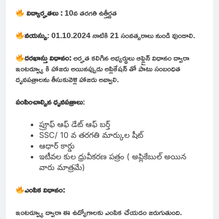
విద్యార్హతలు :
10వ తరగతి ఉత్తీర్ణత
వయస్సు
: 01.10.2024 నాటికి 21 సంవత్సరాలు నుండి వుండాలి.
దరఖాస్తు విధానం:
అర్హత కలిగిన అభ్యర్థులు ఆఫ్లైన్ విధానం ద్వారా
ఇంటర్వ్యూ కి హాజరు అయినప్పుడు అప్లికేషన్ తో పాటు సంబంధిత
దృవపత్రాలను తీసుకువెళ్లి హాజరు అవ్వాలి.
పంపించాల్సిన ధృవపత్రాలు
:
ప్రూఫ్ ఆఫ్ డేట్ ఆఫ్ బర్త్
SSC/ 10 వ తరగతి మార్కుల షీట్
ఆధార్ కార్డు
ఇటీవల కుల ధ్రువీకరణ పత్రం ( అప్లికేబుల్ అయిన
వారు మాత్రమే)
ఎంపిక విధానం:
ఇంటర్వ్యూ ద్వారా ఈ ఉద్యోగాలకు ఎంపిక చేయడం జరుగుతుంది.