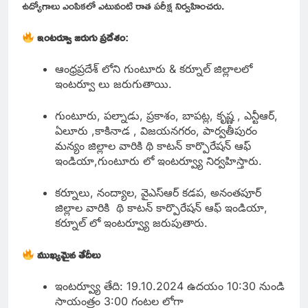
ఉద్యోగాలు ఎంపికలో ఎటువంటి రాత పరీక్ష నిర్వహించరు.
ఇంటర్వూ జరుగు ప్రదేశం
:
ఆంధ్రప్రదేశ్ లోని గుంటూరు & కర్నూల్ జిల్లాలలో
ఇంటర్వూ లు జరుగుతాయి.
గుంటూరు, పల్నాడు, ప్రకాశం, బాపట్ల, కృష్ణ , ఎన్టీఆర్,
ఏలూరు ,కాకినాడ , విజయనగరం, పార్వతీపురం
మన్యం జిల్లాల వారికి థి కాటన్ కార్పొరేషన్ ఆఫ్
ఇండియా,గుంటూరు లో ఇంటర్వ్యూ నిర్వహిస్తారు.
కర్నూలు, నంద్యాల, వైఎస్ఆర్ కడప, అనంతపూర్
జిల్లాల వారికి థి కాటన్ కార్పొరేషన్ ఆఫ్ ఇండియా,
కర్నూల్ లో ఇంటర్వ్యూ జరుపుతారు.
ముఖ్యమైన తేదీలు
ఇంటర్వ్యూ తేది: 19.10.2024 ఉదయం 10:30 నుండి
సాయంత్రం 3:00 గంటల లోగా