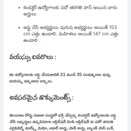
కండక్టర్ ఉద్యోగాలకు పదో తరగతి పాస్ అయిన వారు
అర్హులు
అప్లై చేసే అభ్యర్థులు పురుష అభ్యర్థులు అయితే 153
cm ఎత్తు ఉండాలి. మహిళలు అయితే 147 cm ఎత్తు
ఉండాలి .
వయస్సు వివరాలు :
ఈ ఉద్యోగాలకు అప్లై చేయడానికి 21 నుండి 35 సంవత్సరాల మధ్య
వయస్సు ఉన్నవారు అర్హులు.
అవసరమైన డాక్యుమెంట్స్ :
తెలంగాణ రోడ్డు రవాణా సంస్థలో భర్తీ చేస్తున్న కండక్టర్ ఉద్యోగాలకు అప్లై
చేసే అభ్యర్థులు తప్పనిసరిగా అప్లికేషన్ నింపి అప్లికేషన్ కు పదో తరగతి
సర్టిఫికెట్స్ మార్క్స్ మెమో, ఆధార్ కార్డు, పాన్ కార్డు, బ్యాంక్ పాస్ బుక్,