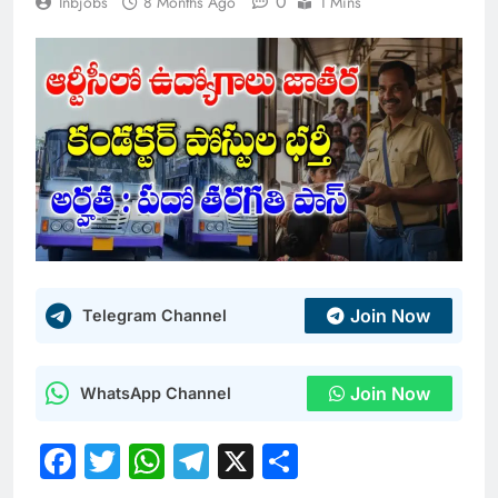
0
Inbjobs
8 Months Ago
1 Mins
Join Now
Telegram Channel
Join Now
WhatsApp Channel
Facebook
Twitter
WhatsApp
Telegram
X
Share