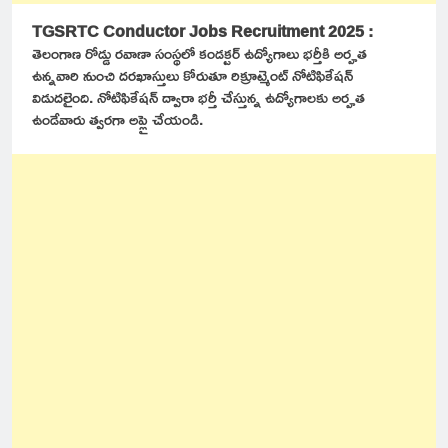
TGSRTC Conductor Jobs Recruitment 2025 :
తెలంగాణ రోడ్డు రవాణా సంస్థలో కండక్టర్ ఉద్యోగాలు భర్తీకి అర్హత
ఉన్నవారి నుంచి దరఖాస్తులు కోరుతూ రిక్రూట్మెంట్ నోటిఫికేషన్
విడుదలైంది. నోటిఫికేషన్ ద్వారా భర్తీ చేస్తున్న ఉద్యోగాలకు అర్హత
ఉండేవారు త్వరగా అప్లై చేయండి.