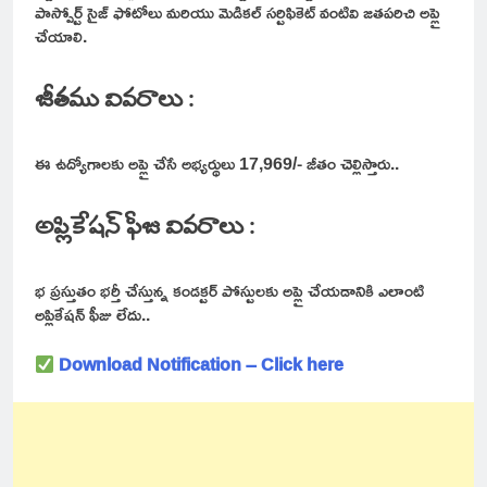
పాస్పోర్ట్ సైజ్ ఫోటోలు మరియు మెడికల్ సర్టిఫికెట్ వంటివి జతపరిచి అప్లై
చేయాలి.
జీతము వివరాలు :
ఈ ఉద్యోగాలకు అప్లై చేసే అభ్యర్థులు 17,969/- జీతం చెల్లిస్తారు..
అప్లికేషన్ ఫీజు వివరాలు :
భ ప్రస్తుతం భర్తీ చేస్తున్న కండక్టర్ పోస్టులకు అప్లై చేయడానికి ఎలాంటి
అప్లికేషన్ ఫీజు లేదు..
Download Notification –
Click here