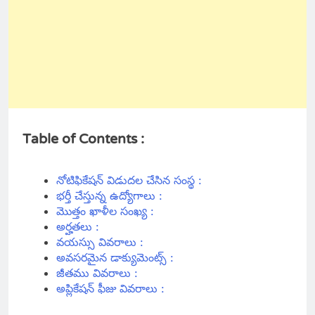
Table of Contents :
నోటిఫికేషన్ విడుదల చేసిన సంస్థ :
భర్తీ చేస్తున్న ఉద్యోగాలు :
మొత్తం ఖాళీల సంఖ్య :
అర్హతలు :
వయస్సు వివరాలు :
అవసరమైన డాక్యుమెంట్స్ :
జీతము వివరాలు :
అప్లికేషన్ ఫీజు వివరాలు :