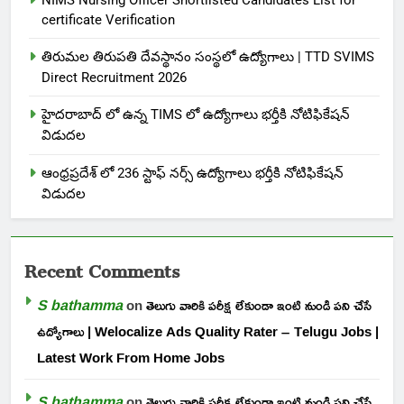
NIMS Nursing Officer Shortlisted Candidates List for
certificate Verification
తిరుమల తిరుపతి దేవస్థానం సంస్థలో ఉద్యోగాలు | TTD SVIMS
Direct Recruitment 2026
హైదరాబాద్ లో ఉన్న TIMS లో ఉద్యోగాలు భర్తీకి నోటిఫికేషన్
విడుదల
ఆంధ్రప్రదేశ్ లో 236 స్టాఫ్ నర్స్ ఉద్యోగాలు భర్తీకి నోటిఫికేషన్
విడుదల
Recent Comments
S bathamma
on
తెలుగు వారికి పరీక్ష లేకుండా ఇంటి నుండి పని చేసే
ఉద్యోగాలు | Welocalize Ads Quality Rater – Telugu Jobs |
Latest Work From Home Jobs
S bathamma
on
తెలుగు వారికి పరీక్ష లేకుండా ఇంటి నుండి పని చేసే