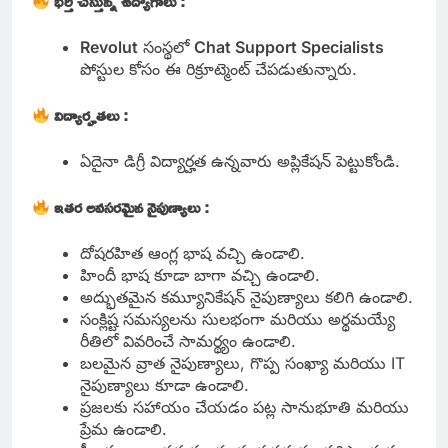
భర్తీ చేస్తున్న ఉద్యోగాలు :
Revolut
సంస్థలో
Chat Support Specialists
పోస్టుల కోసం ఈ రిక్రూట్మెంట్ చేపడుతున్నారు.
విద్యార్హతలు :
ఏదైనా డిగ్రీ విద్యార్హత ఉన్నవారు అప్లికేషన్ పెట్టుకోండి.
ఇతర అవసరమైన నైపుణ్యాలు :
దోషరహిత ఆంగ్ల భాష వచ్చి ఉండాలి.
హిందీ భాష కూడా బాగా వచ్చి ఉండాలి.
అద్భుతమైన కమ్యూనికేషన్ నైపుణ్యాలు కలిగి ఉండాలి.
సంక్లిష్ట సమస్యలను సులభంగా మరియు అర్థమయ్యే
రీతిలో వివరించే సామర్థ్యం ఉండాలి.
బలమైన వ్రాత నైపుణ్యాలు, గొప్ప సంఖ్యా మరియు IT
నైపుణ్యాలు కూడా ఉండాలి.
ప్రజలకు సహాయం చేయడం పట్ల సానుభూతి మరియు
ప్రేమ ఉండాలి.