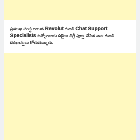
ప్రముఖ సంస్థ అయిన
Revolut
నుండి
Chat Support
Specialists
ఉద్యోగాలకు ఏదైనా డిగ్రీ పూర్తి చేసిన వారి నుండి
దరఖాస్తులు కోరుతున్నారు.