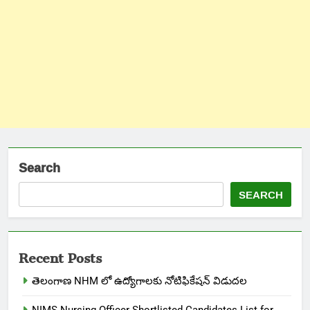
Search
SEARCH
Recent Posts
తెలంగాణ NHM లో ఉద్యోగాలకు నోటిఫికేషన్ విడుదల