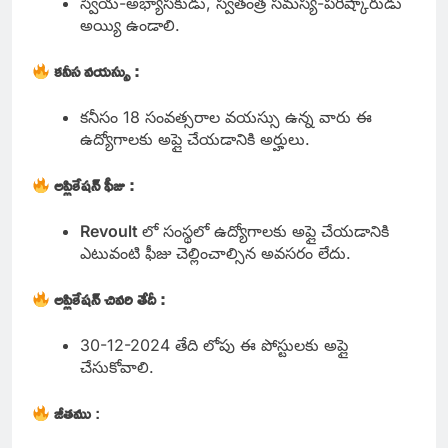
స్వీయ-అభ్యాసకుడు, స్వతంత్ర సమస్య-పరిష్కారుడు
అయ్యి ఉండాలి.
కనీస వయస్సు :
కనీసం 18 సంవత్సరాల వయస్సు ఉన్న వారు ఈ
ఉద్యోగాలకు అప్లై చేయడానికి అర్హులు.
అప్లికేషన్ ఫీజు :
Revoult
లో సంస్థలో ఉద్యోగాలకు అప్లై చేయడానికి
ఎటువంటి ఫీజు చెల్లించాల్సిన అవసరం లేదు.
అప్లికేషన్ చివరి తేదీ :
30-12-2024 తేది లోపు ఈ పోస్టులకు అప్లై
చేసుకోవాలి.
జీతము
: