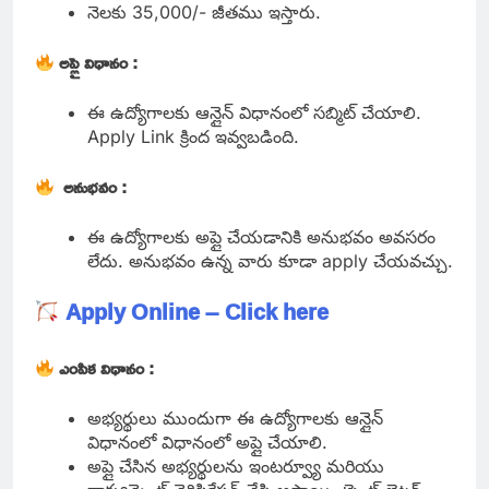
నెలకు 35,000/- జీతము ఇస్తారు.
అప్లై విధానం :
ఈ ఉద్యోగాలకు ఆన్లైన్ విధానంలో సబ్మిట్ చేయాలి.
Apply Link క్రింద ఇవ్వబడింది.
అనుభవం :
ఈ ఉద్యోగాలకు అప్లై చేయడానికి అనుభవం అవసరం
లేదు. అనుభవం ఉన్న వారు కూడా apply చేయవచ్చు.
Apply Online – Click here
ఎంపిక విధానం :
అభ్యర్థులు ముందుగా ఈ ఉద్యోగాలకు ఆన్లైన్
విధానంలో విధానంలో అప్లై చేయాలి.
అప్లై చేసిన అభ్యర్థులను ఇంటర్వ్యూ మరియు