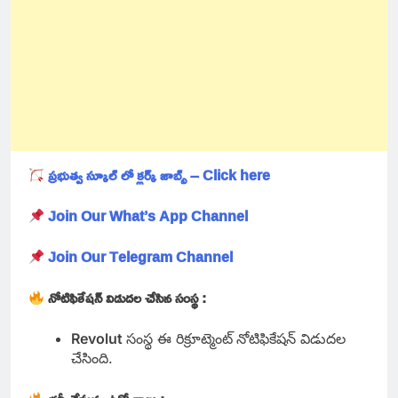
ప్రభుత్వ స్కూల్ లో క్లర్క్ జాబ్స్ – Click here
Join Our What’s App Channel
Join Our Telegram Channel
నోటిఫికేషన్ విడుదల చేసిన సంస్థ :
Revolut
సంస్థ ఈ రిక్రూట్మెంట్
నోటిఫికేషన్ విడుదల
చేసింది.