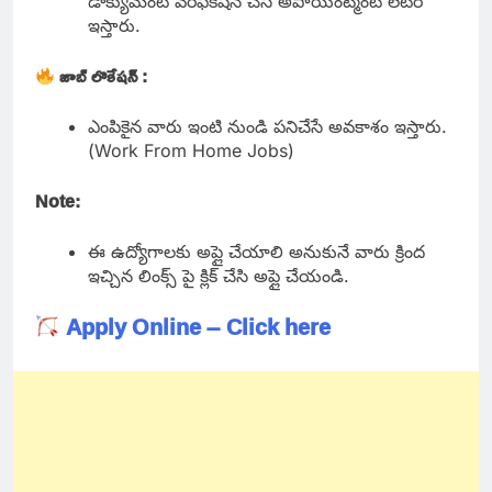
డాక్యుమెంట్ వెరిఫికేషన్ చేసి అపాయింట్మెంట్ లెటర్
ఇస్తారు.
జాబ్ లొకేషన్ :
ఎంపికైన వారు ఇంటి నుండి పనిచేసే అవకాశం ఇస్తారు.
(Work From Home Jobs)
Note:
ఈ ఉద్యోగాలకు అప్లై చేయాలి అనుకునే వారు క్రింద
ఇచ్చిన లింక్స్ పై క్లిక్ చేసి అప్లై చేయండి.
Apply Online – Click here