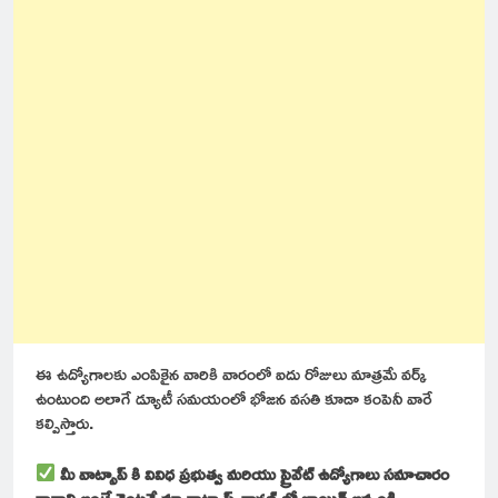
ఈ ఉద్యోగాలకు ఎంపికైన వారికి వారంలో ఐదు రోజులు మాత్రమే వర్క్
ఉంటుంది అలాగే డ్యూటీ సమయంలో భోజన వసతి కూడా కంపెనీ వారే
కల్పిస్తారు.
మీ వాట్సాప్ కి వివిధ ప్రభుత్వ మరియు ప్రైవేట్ ఉద్యోగాలు సమాచారం
రావాలి అంటే వెంటనే మా వాట్సాప్ ఛానల్ లో జాయిన్ అవ్వండి..