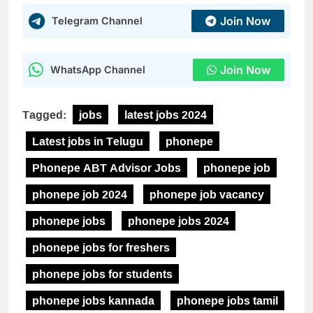
Join Now
Telegram Channel
Join Now
WhatsApp Channel
Tagged:
jobs
latest jobs 2024
Latest jobs in Telugu
phonepe
Phonepe ABT Advisor Jobs
phonepe job
phonepe job 2024
phonepe job vacancy
phonepe jobs
phonepe jobs 2024
phonepe jobs for freshers
phonepe jobs for students
phonepe jobs kannada
phonepe jobs tamil