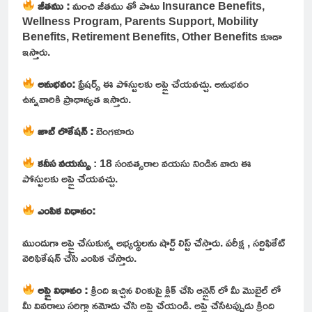
జీతము :
మంచి జీతము తో పాటు Insurance Benefits,
Wellness Program, Parents Support, Mobility
Benefits, Retirement Benefits, Other Benefits కూడా
ఇస్తారు.
అనుభవం:
ఫ్రేషర్స్ ఈ పోస్టులకు అప్లై చేయవచ్చు. అనుభవం
ఉన్నవారికి ప్రాధాన్యత ఇస్తారు.
జాబ్ లొకేషన్ :
బెంగళూరు
కనీస
వయస్సు
: 18 సంవత్సరాల వయసు నిండిన వారు ఈ
పోస్టులకు అప్లై చేయవచ్చు.
ఎంపిక విధానం:
ముందుగా అప్లై చేసుకున్న అభ్యర్థులను షార్ట్ లిస్ట్ చేస్తారు. పరీక్ష , సర్టిఫికేట్
వెరిఫికేషన్ చేసి ఎంపిక చేస్తారు.
అప్లై విధానం :
క్రింది ఇచ్చిన లింకుపై క్లిక్ చేసి ఆన్లైన్ లో మీ మొబైల్ లో
మీ వివరాలు సరిగ్గా నమోదు చేసి అప్లై చేయండి. అప్లై చేసేటప్పుడు క్రింది