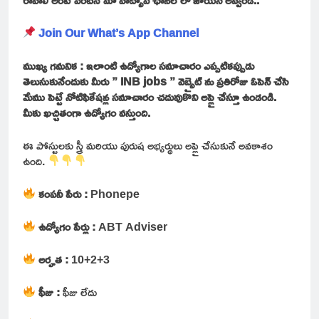
Join Our What’s App Channel
ముఖ్య గమనిక : ఇలాంటి ఉద్యోగాల సమాచారం ఎప్పటికప్పుడు
తెలుసుకునేందుకు మీరు ” INB jobs ” వెబ్సైట్ ను ప్రతిరోజు ఓపెన్ చేసి
మేము పెట్టే నోటిఫికేషన్ల సమాచారం చదువుకొని అప్లై చేస్తూ ఉండండి.
మీకు ఖచ్చితంగా ఉద్యోగం వస్తుంది.
ఈ పోస్టులకు స్త్రీ మరియు పురుష అభ్యర్థులు అప్లై చేసుకునే అవకాశం
ఉంది.
కంపనీ పేరు :
Phonepe
ఉద్యోగం పేర్లు :
ABT Adviser
అర్హత :
10+2+3
ఫీజు :
ఫీజు లేదు