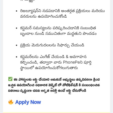
రిజల్యూషన్‌ని నడపడానికి అంతర్గత ప్రక్రియలు మరియు
వనరులను ఉపయోగించుకోండి
కస్టమర్ సమస్యలను పరిష్కరించడానికి సంబంధిత
బృందాల నుండి సముచితంగా మద్దతుని పొందడం
ప్రక్రియ మెరుగుదలలను సిఫార్సు చేయండి
కస్టమర్‌లను ఎంగేజ్ చేయండి & అవగాహన
కల్పించండి, తద్వారా వారు PhonePeని పూర్తి
స్థాయిలో ఉపయోగించుకోగలుగుతారు
ఈ పోస్టులకు అప్లై చేయాలి అనుకునే అభ్యర్థులు తప్పనిసరిగా క్రింద
ఇచ్చిన ఉపయోగించి అధికారిక వెబ్సైట్ లో నోటిఫికేషన్ కి సంబంధించిన
వివరాలు స్పష్టంగా చదివి అర్హత ఆసక్తి ఉంటే అప్లై చేసుకోండి
Apply Now