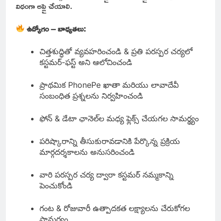
విధంగా అప్లై చేయాలి.
ఉద్యోగం – బాధ్యతలు:
చిత్తశుద్ధితో వ్యవహరించండి & ప్రతి పరస్పర చర్యలో
కస్టమర్-ఫస్ట్ అని ఆలోచించండి
ప్రాథమిక PhonePe ఖాతా మరియు లావాదేవీ
సంబంధిత ప్రశ్నలను నిర్వహించండి
ఫోన్ & డేటా ఛానెల్‌ల మధ్య ఫ్లెక్స్ చేయగల సామర్థ్యం
పరిష్కారాన్ని తీసుకురావడానికి పేర్కొన్న ప్రక్రియ
మార్గదర్శకాలను అనుసరించండి
వారి పరస్పర చర్య ద్వారా కస్టమర్ నమ్మకాన్ని
పెంచుకోండి
గంట & రోజువారీ ఉత్పాదకత లక్ష్యాలను చేరుకోగల
సామర్థ్యం