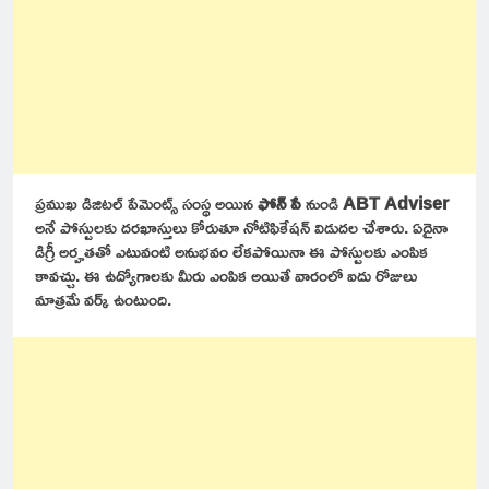
ప్రముఖ డిజిటల్ పేమెంట్స్ సంస్థ అయిన
ఫోన్ పే
నుండి
ABT Adviser
అనే పోస్టులకు దరఖాస్తులు కోరుతూ నోటిఫికేషన్ విడుదల చేశారు. ఏదైనా
డిగ్రీ అర్హతతో ఎటువంటి అనుభవం లేకపోయినా ఈ పోస్టులకు ఎంపిక
కావచ్చు. ఈ ఉద్యోగాలకు మీరు ఎంపిక అయితే వారంలో ఐదు రోజులు
మాత్రమే వర్క్ ఉంటుంది.