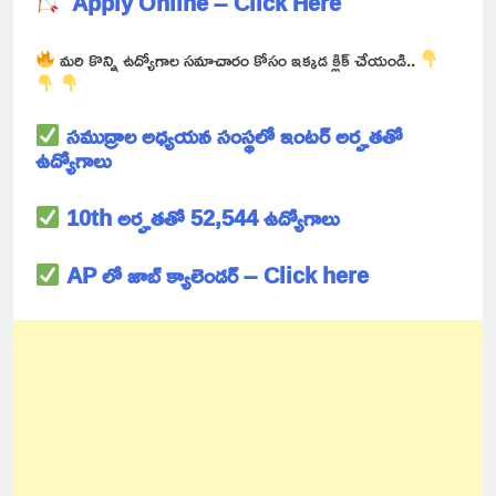
Apply Online – Click Here
మరి కొన్ని ఉద్యోగాల సమాచారం కోసం ఇక్కడ క్లిక్ చేయండి..
సముద్రాల అధ్యయన సంస్థలో ఇంటర్ అర్హతతో
ఉద్యోగాలు
10th అర్హతతో 52,544 ఉద్యోగాలు
AP లో జాబ్ క్యాలెండర్ – Click here