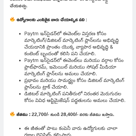
చేయవచ్చు.
ఉద్యోగాలకు ఎంపికైన వారు చేయాల్సిన పని
:
Paytm ఇన్‌సైడర్‌లో ఈవెంట్‌ల విస్తరణ కోసం
మార్కెటింగ్/డిజిటల్ మార్కెటింగ్ ప్లాన్‌లను అభివృద్ధి
చేయడానికి ప్రాంతం యొక్క వ్యాపార అభివృద్ధి &
కంటెంట్ బృందంతో కలిసి పని చేయాలి.
Paytm ఇన్‌సైడర్‌లో ఈవెంట్‌లు మరియు వర్గాల కోసం
ప్లాట్‌ఫారమ్, ఇమెయిల్ మరియు సోషల్ మీడియా
మార్కెటింగ్ ప్లాన్‌లను అమలు చేయాలి.
ప్రభావం మరియు సామర్థ్యం కోసం డిజిటల్ మార్కెటింగ్
ప్లాన్‌లను ట్రాక్ చేయాలి.
డిజిటల్ మార్కెటింగ్ పనితీరులో నిరంతర మెరుగుదల
కోసం వివిధ ఆప్టిమైజేషన్ పద్ధతులను అమలు చేయాలి.
జీతము :
22,700/- నుండి 28,400/- వరకు జీతము ఇస్తారు.
ఈ జీతంతో పాటు కంపెనీ వారు ఉద్యోగులకు చాలా
రకాల బెనిఫిట్స్ కల్పిస్తారు.