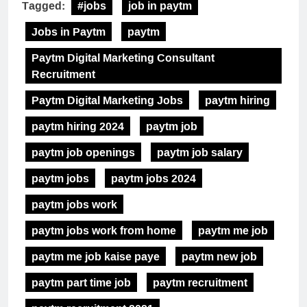
Tagged:
#jobs
job in paytm
Jobs in Paytm
paytm
Paytm Digital Marketing Consultant
Recruitment
Paytm Digital Marketing Jobs
paytm hiring
paytm hiring 2024
paytm job
paytm job openings
paytm job salary
paytm jobs
paytm jobs 2024
paytm jobs work
paytm jobs work from home
paytm me job
paytm me job kaise paye
paytm new job
paytm part time job
paytm recruitment