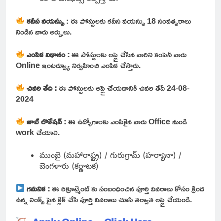
కనీస వయస్సు
: ఈ పోస్టులకు కనీస వయస్సు 18 సంవత్సరాలు
నిండిన వారు అర్హులు.
ఎంపిక విధానం :
ఈ పోస్టులకు అప్లై చేసిన వారిని కంపెనీ వారు
Online ఇంటర్వ్యూ నిర్వహించి ఎంపిక చేస్తారు.
చివరి తేది :
ఈ పోస్టులకు అప్లై చేయడానికి చివరి తేదీ 24-08-
2024
జాబ్ లొకేషన్ :
ఈ ఉద్యోగాలకు ఎంపికైన వారు Office నుండి
work చేయాలి.
ముంబై (మహారాష్ట్ర) / గురుగ్రామ్ (హర్యానా) /
బెంగళారు (కర్ణాటక)
గమనిక :
ఈ రిక్రూట్మెంట్ కు సంబంధించిన పూర్తి వివరాలు కోసం క్రింద
ఉన్న లింక్స్ పైన క్లిక్ చేసి పూర్తి వివరాలు చూసి తర్వాత అప్లై చేయండి.