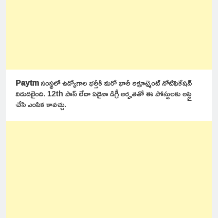
Paytm
సంస్థలో
ఉద్యోగాల భర్తీకి మరో భారీ రిక్రూట్మెంట్ నోటిఫికేషన్
విడుదలైంది. 12th పాస్ లేదా ఏదైనా డిగ్రీ అర్హతతో ఈ పోస్టులకు అప్లై
చేసి ఎంపిక కావచ్చు.