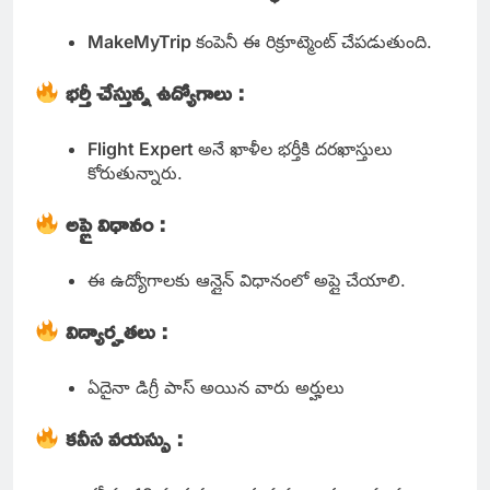
MakeMyTrip
కంపెనీ ఈ రిక్రూట్మెంట్ చేపడుతుంది.
భర్తీ చేస్తున్న ఉద్యోగాలు :
Flight Expert
అనే ఖాళీల భర్తీకి దరఖాస్తులు
కోరుతున్నారు.
అప్లై విధానం :
ఈ ఉద్యోగాలకు ఆన్లైన్ విధానంలో అప్లై చేయాలి.
విద్యార్హతలు :
ఏదైనా డిగ్రీ పాస్ అయిన వారు అర్హులు
కనీస వయస్సు :