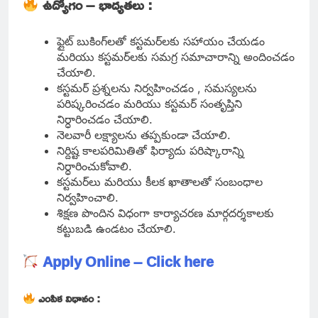
ఉద్యోగం – భాద్యతలు :
ఫ్లైట్ బుకింగ్‌లతో కస్టమర్‌లకు సహాయం చేయడం
మరియు కస్టమర్‌లకు సమగ్ర సమాచారాన్ని అందించడం
చేయాలి.
కస్టమర్ ప్రశ్నలను నిర్వహించడం , సమస్యలను
పరిష్కరించడం మరియు కస్టమర్ సంతృప్తిని
నిర్ధారించడం చేయాలి.
నెలవారీ లక్ష్యాలను తప్పకుండా చేయాలి.
నిర్దిష్ట కాలపరిమితితో ఫిర్యాదు పరిష్కారాన్ని
నిర్ధారించుకోవాలి.
కస్టమర్‌లు మరియు కీలక ఖాతాలతో సంబంధాల
నిర్వహించాలి.
శిక్షణ పొందిన విధంగా కార్యాచరణ మార్గదర్శకాలకు
కట్టుబడి ఉండటం చేయాలి.
Apply Online – Click here
ఎంపిక విధానం :