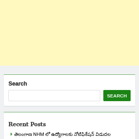
Search
SEARCH
Recent Posts
తెలంగాణ NHM లో ఉద్యోగాలకు నోటిఫికేషన్ విడుదల