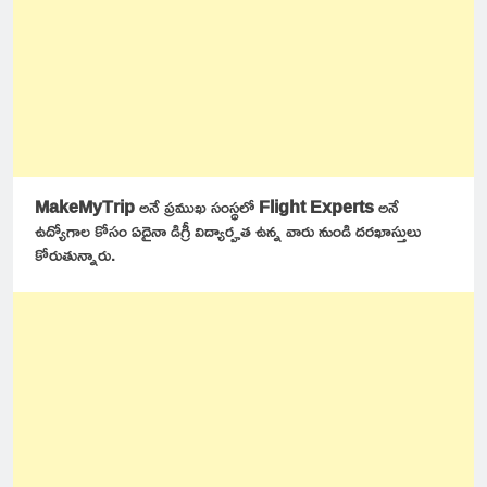
MakeMyTrip
అనే ప్రముఖ సంస్థలో
Flight Experts
అనే
ఉద్యోగాల కోసం ఏదైనా డిగ్రీ విద్యార్హత ఉన్న వారు నుండి దరఖాస్తులు
కోరుతున్నారు.