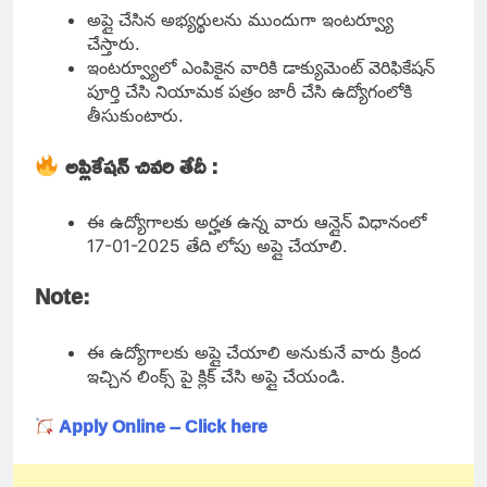
అప్లై చేసిన అభ్యర్థులను ముందుగా ఇంటర్వ్యూ
చేస్తారు.
ఇంటర్వ్యూలో ఎంపికైన వారికి డాక్యుమెంట్ వెరిఫికేషన్
పూర్తి చేసి నియామక పత్రం జారీ చేసి ఉద్యోగంలోకి
తీసుకుంటారు.
అప్లికేషన్ చివరి తేదీ :
ఈ ఉద్యోగాలకు అర్హత ఉన్న వారు ఆన్లైన్ విధానంలో
17-01-2025 తేది లోపు అప్లై చేయాలి.
Note:
ఈ ఉద్యోగాలకు అప్లై చేయాలి అనుకునే వారు క్రింద
ఇచ్చిన లింక్స్ పై క్లిక్ చేసి అప్లై చేయండి.
Apply Online – Click here