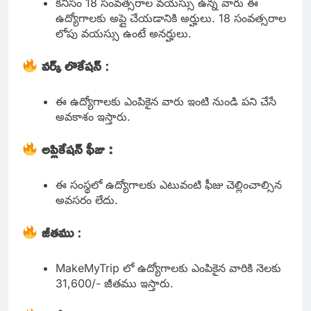
కనీసం 18 సంవత్సరాల వయస్సు ఉన్న వారు ఈ
ఉద్యోగాలకు అప్లై చేయడానికి అర్హులు. 18 సంవత్సరాల
లోపు వయస్సు ఉంటే అనర్హులు.
వర్క్ లొకేషన్
:
ఈ ఉద్యోగాలకు ఎంపికైన వారు ఇంటి నుండి పని చేసే
అవకాశం ఇస్తారు.
అప్లికేషన్ ఫీజు :
ఈ సంస్థలో ఉద్యోగాలకు ఎటువంటి ఫీజు చెల్లించాల్సిన
అవసరం లేదు.
జీతము
:
MakeMyTrip లో ఉద్యోగాలకు ఎంపికైన వారికి నెలకు
31,600/- జీతము ఇస్తారు.