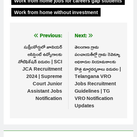
Work from home jobs for careers gap students
Work from home without investment
Post
Previous:
Next:
navigation
సుప్రీంకోర్టులో జూనియర్
తెలంగాణ గ్రామ
అసిస్టెంట్ ఉద్యోగాలకు
పంచాయతీల్లో గ్రామ రెవెన్యూ
నోటిఫికేషన్ విడుదల | SCI
అధికారుల నియామకాలకు
JCA Recruitment
కొత్త మార్గదర్శకాలు విడుదల |
2024 | Supreme
Telangana VRO
Court Junior
Jobs Recruitment
Assistant Jobs
Guidelines | TG
Notification
VRO Notification
Updates