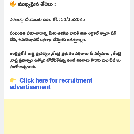
ముఖ్యమైన తేదిలు
:
దరఖాస్తు చేయుటకు చివరి తేదీ: 31/05/2025
సంబంధిత సమాచారాన్ని మీకు తెలిసిన వారికి మన ఆర్టికల్ ద్వారా షేర్
చేసి, ఉపయోగపడే విధంగా చేస్తారని ఆశిస్తున్నాం.
ఆంధ్రప్రదేశ్ రాష్ట్ర ప్రభుత్వం ,కేంద్ర ప్రభుతం పథకాలు & సర్వీసులు , కేంద్ర
,రాష్ట్ర ప్రభుత్వం ఉద్యోగ నోటిఫికేషన్లు వంటి వివరాలు కొరకు మన పేజీ ను
ఫాలో అవ్వగలరు.
Click here for recruitment
advertisement