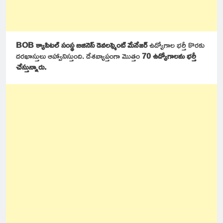
BOB క్యాపిటల్ సంస్థ బిజినెస్ డెవలప్మెంట్ మేనేజర్
ఉద్యోగాల భర్తీ కొరకు
దరఖాస్తులు ఆహ్వానిస్తుంది. దేశవ్యాప్తంగా మొత్తం
70 ఉద్యోగాలను భర్తీ
చేస్తున్నారు.