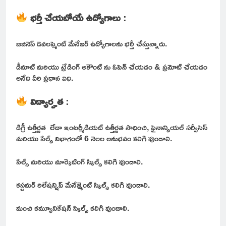
భర్తీ చేయబోయే ఉద్యోగాలు
:
బిజినెస్ డెవలప్మెంట్ మేనేజర్ ఉద్యోగాలను భర్తీ చేస్తున్నారు.
డీమాట్ మరియు ట్రేడింగ్ అకౌంట్ ను ఓపెన్ చేయడం & ప్రమోట్ చేయడం
అనేది వీరి ప్రధాన విధి.
విద్యార్హత
:
డిగ్రీ ఉత్తీర్ణత లేదా ఇంటర్మీడియట్ ఉత్తీర్ణత సాధించి, ఫైనాన్సియల్ సర్వీసెస్
మరియు సేల్స్ విభాగంలో 6 నెలల అనుభవం కలిగి వుండాలి.
సేల్స్ మరియు మార్కెటింగ్ స్కిల్స్ కలిగి వుండాలి.
కస్టమర్ రిలేషన్షిప్ మేనేజ్మెంట్ స్కిల్స్ కలిగి వుండాలి.
మంచి కమ్యూనికేషన్ స్కిల్స్ కలిగి వుండాలి.