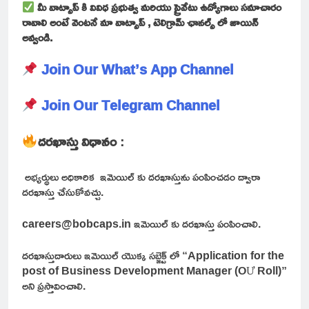
మీ వాట్సాప్ కి వివిధ ప్రభుత్వ మరియు ప్రైవేటు ఉద్యోగాలు సమాచారం
రావాలి అంటే వెంటనే మా వాట్సాప్ , టెలిగ్రామ్ ఛానల్స్ లో జాయిన్
అవ్వండి.
Join Our What’s App Channel
Join Our Telegram Channel
దరఖాస్తు విధానం
:
అభ్యర్థులు అధికారిక ఇమెయిల్ కు దరఖాస్తును పంపించడం ద్వారా
దరఖాస్తు చేసుకోవచ్చు.
careers@bobcaps.in ఇమెయిల్ కు దరఖాస్తు పంపించాలి.
దరఖాస్తుదారులు ఇమెయిల్ యొక్క సబ్జెక్ట్ లో “Application for the
post of Business Development Manager (OƯ Roll)”
అని ప్రస్తావించాలి.