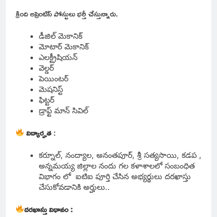
క్రింది అప్రెంటిస్ పోస్టులు భర్తీ చేస్తున్నారు.
డీజిల్ మెకానిక్
మోటార్ మెకానిక్
ఎలక్ట్రీషియన్
వెల్డర్
పెయింటర్
మెషనిస్ట్
ఫిట్టర్
డ్రాఫ్ట్ మాన్ సివిల్
విద్యార్హత
:
కర్నూల్, నంద్యాల, అనంతపూర్, శ్రీ సత్యసాయి, కడప ,
అన్నమయ్య జిల్లాల నందు గల కళాశాలలో సంబంధిత
విభాగం లో ఐటిఐ పూర్తి చేసిన అభ్యర్థులు దరఖాస్తు
చేసుకోవడానికి అర్హులు..
దరఖాస్తు విధానం :