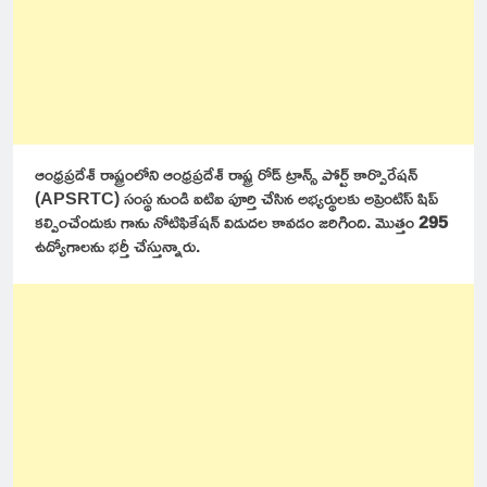
ఆంధ్రప్రదేశ్ రాష్ట్రంలోని ఆంధ్రప్రదేశ్ రాష్ట్ర రోడ్ ట్రాన్స్ పోర్ట్ కార్పొరేషన్
(APSRTC) సంస్థ నుండి ఐటిఐ పూర్తి చేసిన అభ్యర్థులకు అప్రెంటిస్ షిప్
కల్పించేందుకు గాను నోటిఫికేషన్ విడుదల కావడం జరిగింది. మొత్తం
295
ఉద్యోగాలను భర్తీ చేస్తున్నారు.