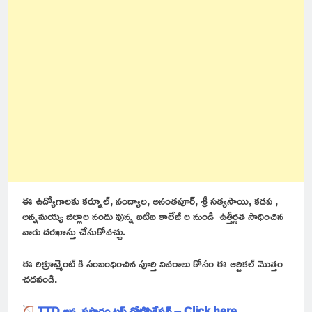
ఈ ఉద్యోగాలకు కర్నూల్, నంద్యాల, అనంతపూర్, శ్రీ సత్యసాయి, కడప ,
అన్నమయ్య జిల్లాల నందు వున్న ఐటిఐ కాలేజీ ల నుండి ఉత్తీర్ణత సాధించిన
వారు దరఖాస్తు చేసుకోవచ్చు.
ఈ రిక్రూట్మెంట్ కి సంబంధించిన పూర్తి వివరాలు కోసం ఈ ఆర్టికల్ మొత్తం
చదవండి.
TTD అన్న ప్రసాదం ట్రస్ట్ నోటిఫికేషన్ – Click here