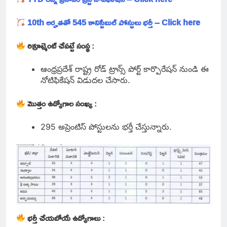
10th అర్హతతో 545 కానిస్టేబుల్ పోస్టులు భర్తీ – Click here
రిక్రూట్మెంట్ చేపట్టే సంస్థ
:
ఆంధ్రప్రదేశ్ రాష్ట్ర రోడ్ ట్రాన్స్ పోర్ట్ కార్పొరేషన్ నుండి ఈ
నోటిఫికేషన్ విడుదల చేసారు.
మొత్తం ఉద్యోగాల సంఖ్య
:
295 అప్రెంటిస్ పోస్టులను భర్తీ చేస్తున్నారు.
భర్తీ చేయబోయే ఉద్యోగాలు
: