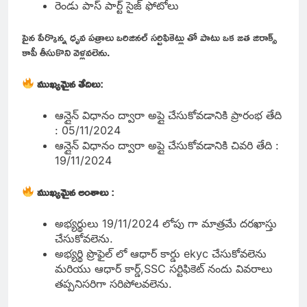
రెండు పాస్ పార్ట్ సైజ్ ఫోటోలు
పైన పేర్కొన్న ధృవ పత్రాలు ఒరిజినల్ సర్టిఫికెట్లు తో పాటు ఒక జత జిరాక్స్
కాపీ తీసుకొని వెళ్లవలెను.
ముఖ్యమైన తేదిలు
:
ఆన్లైన్ విధానం ద్వారా అప్లై చేసుకోవడానికి ప్రారంభ తేది
: 05/11/2024
ఆన్లైన్ విధానం ద్వారా అప్లై చేసుకోవడానికి చివరి తేది :
19/11/2024
ముఖ్యమైన అంశాలు
:
అభ్యర్థులు 19/11/2024 లోపు గా మాత్రమే దరఖాస్తు
చేసుకోవలెను.
అభ్యర్థి ప్రొఫైల్ లో ఆధార్ కార్డు ekyc చేసుకోవలెను
మరియు ఆధార్ కార్డ్,SSC సర్టిఫికెట్ నందు వివరాలు
తప్పనిసరిగా సరిపోలవలెను.