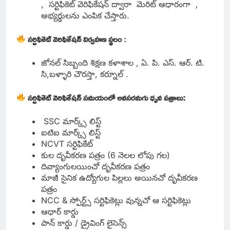
, సర్టిఫికెట్ వెరిఫికేషన్ ద్వారా మెరిట్ ఆధారంగా ,
అభ్యర్థులను ఎంపిక చేస్తారు.
సర్టిఫికెట్ వెరిఫికేషన్ నిర్వహణ స్థలం
:
జోనల్ సిబ్బంది శిక్షణ కళాశాల , ఏ. పి. ఎస్. ఆర్. టి.
సి,బళ్ళారి చౌరస్తా, కర్నూల్ .
సర్టిఫికెట్ వెరిఫికేషన్ సమయంలో అవసరమగు ధృవ పత్రాలు:
SSC మార్క్స్ లిస్ట్
ఐటిఐ మార్క్స్ లిస్ట్
NCVT సర్టిఫికేట్
కుల దృవీకరణ పత్రం (6 నెలల లోపు గల)
దివ్యాంగులయించో దృవీకరణ పత్రం
మాజీ సైనిక ఉద్యోగుల పిల్లలు అయినచో దృవీకరణ
పత్రం
NCC & స్పోర్ట్స్ సర్టిఫికెట్లు వున్నచో ఆ సర్టిఫికెట్లు
ఆధార్ కార్డు
పాన్ కార్డు / డ్రైవింగ్ లైసెన్స్