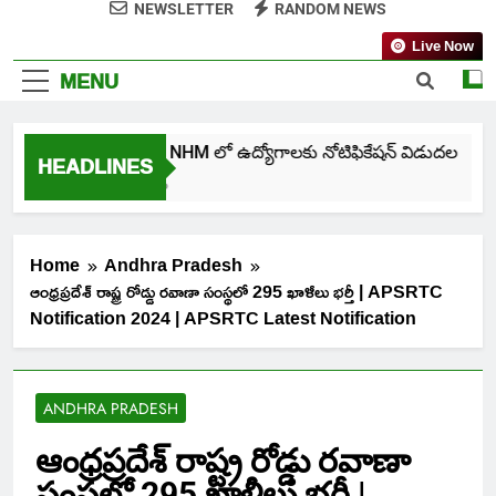
NEWSLETTER
RANDOM NEWS
Live Now
MENU
తెలంగాణ NHM లో ఉద్యోగాలకు నోటిఫికేషన్ విడుదల
HEADLINES
6 Days Ago
Home
Andhra Pradesh
ఆంధ్రప్రదేశ్ రాష్ట్ర రోడ్డు రవాణా సంస్థలో 295 ఖాళీలు భర్తీ | APSRTC
Notification 2024 | APSRTC Latest Notification
ANDHRA PRADESH
ఆంధ్రప్రదేశ్ రాష్ట్ర రోడ్డు రవాణా
సంస్థలో 295 ఖాళీలు భర్తీ |