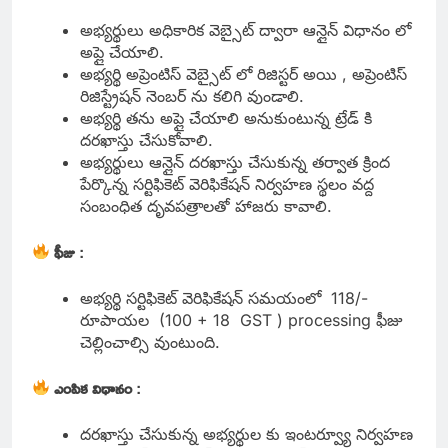
అభ్యర్థులు అధికారిక వెబ్సైట్ ద్వారా ఆన్లైన్ విధానం లో
అప్లై చేయాలి.
అభ్యర్థి అప్రెంటిస్ వెబ్సైట్ లో రిజిస్టర్ అయి , అప్రెంటిస్
రిజిస్ట్రేషన్ నెంబర్ ను కలిగి వుండాలి.
అభ్యర్థి తను అప్లై చేయాలి అనుకుంటున్న ట్రేడ్ కి
దరఖాస్తు చేసుకోవాలి.
అభ్యర్థులు ఆన్లైన్ దరఖాస్తు చేసుకున్న తర్వాత క్రింద
పేర్కొన్న సర్టిఫికెట్ వెరిఫికేషన్ నిర్వహణ స్థలం వద్ద
సంబంధిత దృవపత్రాలతో హాజరు కావాలి.
ఫీజు
:
అభ్యర్థి సర్టిఫికెట్ వెరిఫికేషన్ సమయంలో 118/-
రూపాయల (100 + 18 GST ) processing ఫీజు
చెల్లించాల్సి వుంటుంది.
ఎంపిక విధానం
:
దరఖాస్తు చేసుకున్న అభ్యర్థుల కు ఇంటర్వ్యూ నిర్వహణ