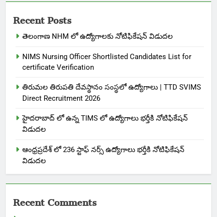
Recent Posts
తెలంగాణ NHM లో ఉద్యోగాలకు నోటిఫికేషన్ విడుదల
NIMS Nursing Officer Shortlisted Candidates List for
certificate Verification
తిరుమల తిరుపతి దేవస్థానం సంస్థలో ఉద్యోగాలు | TTD SVIMS
Direct Recruitment 2026
హైదరాబాద్ లో ఉన్న TIMS లో ఉద్యోగాలు భర్తీకి నోటిఫికేషన్
విడుదల
ఆంధ్రప్రదేశ్ లో 236 స్టాఫ్ నర్స్ ఉద్యోగాలు భర్తీకి నోటిఫికేషన్
విడుదల
Recent Comments