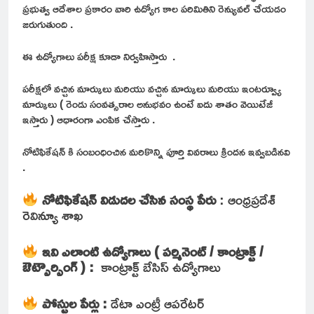
ప్రభుత్వ ఆదేశాల ప్రకారం వారి ఉద్యోగ కాల పరిమితిని రెన్యువల్ చేయడం
జరుగుతుంది .
ఈ ఉద్యోగాలు పరీక్ష కూడా నిర్వహిస్తారు .
పరీక్షలో వచ్చిన మార్కులు మరియు వచ్చిన మార్కులు మరియు ఇంటర్వ్యూ
మార్కులు ( రెండు సంవత్సరాల అనుభవం ఉంటే ఐదు శాతం వెయిటేజీ
ఇస్తారు ) ఆధారంగా ఎంపిక చేస్తారు .
నోటిఫికేషన్ కి సంబంధించిన మరికొన్ని పూర్తి వివరాలు క్రిందన ఇవ్వబడినవి
.
నోటిఫికేషన్ విడుదల చేసిన సంస్థ పేరు
: ఆంధ్రప్రదేశ్
రెవిన్యూ శాఖ
ఇవి ఎలాంటి ఉద్యోగాలు ( పర్మినెంట్ / కాంట్రాక్ట్ /
ఔట్సౌర్సింగ్ ) :
కాంట్రాక్ట్ బేసిస్ ఉద్యోగాలు
పోస్టుల పేర్లు :
డేటా ఎంట్రీ ఆపరేటర్