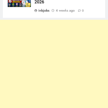
2026
inbjobs
4 weeks ago
0