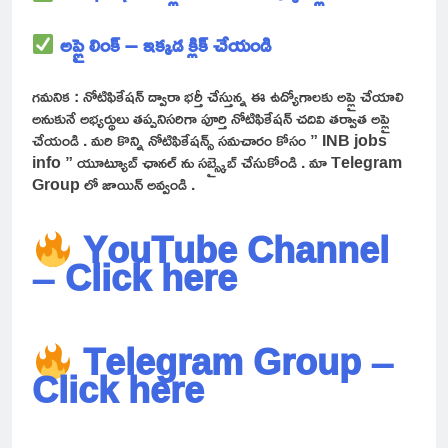
అప్లై లింక్ – ఇక్కడ క్లిక్ చేయండి
గమనిక : నోటిఫికేషన్ ద్వారా భర్తీ చేస్తున్న ఈ ఉద్యోగాలకు అప్లై చేయాలి
అనుకునే అభ్యర్థులు తప్పనిసరిగా పూర్తి నోటిఫికేషన్ చదివి తర్వాత అప్లై
చేయండి . మరి కొన్ని నోటిఫికేషన్స్ సమచారం కోసం ” INB jobs
info ” యూట్యూబ్ ఛానల్ ను సబ్స్క్రైబ్ చేసుకోండి . మా Telegram
Group లో జాయిన్ అవ్వండి .
YouTube Channel
– Click here
Telegram Group –
Click here