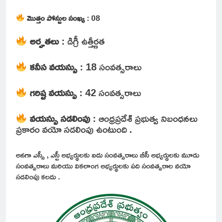
మొత్తం పోస్టుల సంఖ్య
: 08
అర్హతలు
: డిగ్రీ ఉత్తీర్ణత
కనీస వయస్సు
: 18 సంవత్సరాలు
గరిష్ట వయస్సు
: 42 సంవత్సరాలు
వయస్సు సడలింపు
: ఆంధ్రప్రదేశ్ ప్రభుత్వ నిబంధనలు
ప్రకారం వయో సడలింపు ఉంటుంది .
అనగా ఎస్సీ , ఎస్టీ అభ్యర్థులకు ఐదు సంవత్సరాలు బీసీ అభ్యర్థులకు మూడు
సంవత్సరాలు మరియు వికలాంగ అభ్యర్థులకు పది సంవత్సరాల వయో
సడలింపు కలదు .