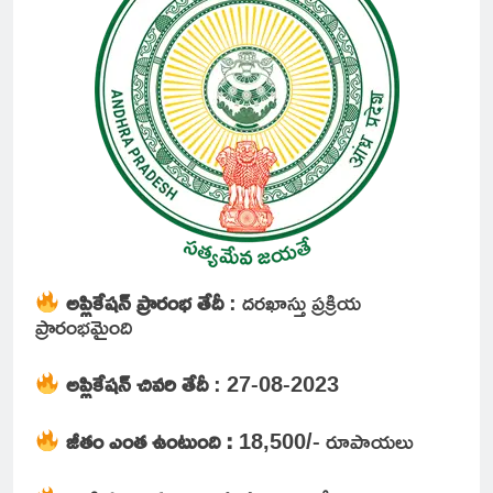
అప్లికేషన్ ప్రారంభ తేదీ
: దరఖాస్తు ప్రక్రియ
ప్రారంభమైంది
అప్లికేషన్ చివరి తేదీ
: 27-08-2023
జీతం ఎంత ఉంటుంది :
18,500/- రూపాయలు