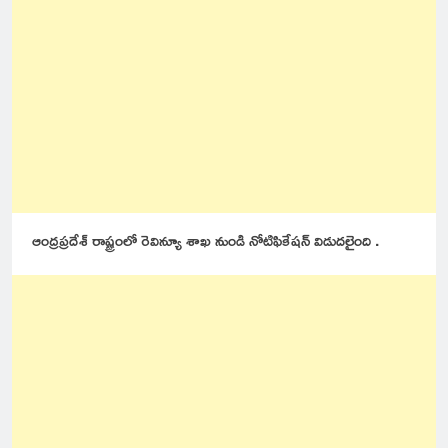
ఆంద్రప్రదేశ్ రాష్ట్రంలో రెవిన్యూ శాఖ నుండి నోటిఫికేషన్ విడుదలైంది .