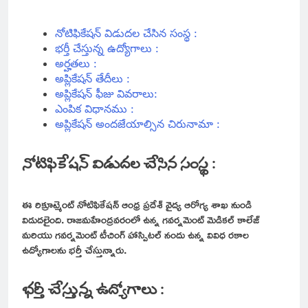
నోటిఫికేషన్ విడుదల చేసిన సంస్థ :
భర్తీ చేస్తున్న ఉద్యోగాలు :
అర్హతలు :
అప్లికేషన్ తేదీలు :
అప్లికేషన్ ఫీజు వివరాలు:
ఎంపిక విధానము :
అప్లికేషన్ అందజేయాల్సిన చిరునామా :
నోటిఫికేషన్ విడుదల చేసిన సంస్థ :
ఈ రిక్రూట్మెంట్ నోటిఫికేషన్ ఆంధ్ర ప్రదేశ్ వైద్య ఆరోగ్య శాఖ నుండి
విడుదలైంది. రాజమహేంద్రవరంలో ఉన్న గవర్నమెంట్ మెడికల్ కాలేజ్
మరియు గవర్నమెంట్ టీచింగ్ హాస్పిటల్ నందు ఉన్న వివిధ రకాల
ఉద్యోగాలను భర్తీ చేస్తున్నారు.
భర్తీ చేస్తున్న ఉద్యోగాలు :