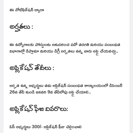
ఈ నోటిఫికేషన్ ద్వారా
అర్హతలు :
ఈ ఉద్యోగాలకు పోస్టులను అనుసరించి పదో తరగతి మరియు సంబంధిత
విభాగాల్లో డిప్లొమా మరియు డిగ్రీ అర్హతలు ఉన్న వారు అప్లై చేయవచ్చు..
అప్లికేషన్ తేదీలు :
అర్హత ఉన్న అభ్యర్థులు తమ అప్లికేషన్ సంబంధిత కార్యాలయంలో డిసెంబర్
26వ తేదీ నుండి జనవరి 9వ తేదీలోపు అప్లై చేయాలి..
అప్లికేషన్ ఫీజు వివరాలు:
ఓసీ అభ్యర్థులు 300/- అప్లికేషన్ ఫీజు చెల్లించాలి