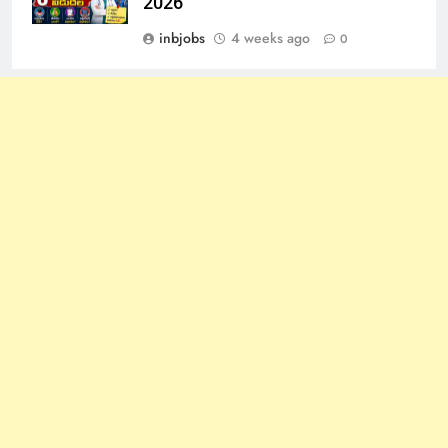
2026
inbjobs
4 weeks ago
0