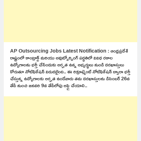
AP Outsourcing Jobs Latest Notification : ఆంధ్రప్రదేశ్
రాష్ట్రంలో కాంట్రాక్ట్ మరియు అవుట్సోర్సింగ్ పద్ధతిలో వివిధ రకాల
ఉద్యోగాలను భర్తీ చేసేందుకు అర్హత ఉన్న అభ్యర్థులు నుండి దరఖాస్తులు
కోరుతూ నోటిఫికేషన్ విడుదలైంది.. ఈ రిక్రూట్మెంట్ నోటిఫికేషన్ ద్వారా భర్తీ
చేస్తున్న ఉద్యోగాలకు అర్హత ఉండేవారు తమ దరఖాస్తులను డిసెంబర్ 26వ
తేదీ నుంచి జనవరి 9వ తేదీలోపు అప్లై చేయాలి..