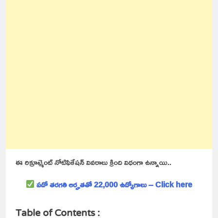
ఈ రిక్రూట్మెంట్ నోటిఫికేషన్ వివరాలు క్రింది విధంగా ఉన్నాయి..
పదో తరగతి అర్హతతో 22,000 ఉద్యోగాలు – Click here
Table of Contents :