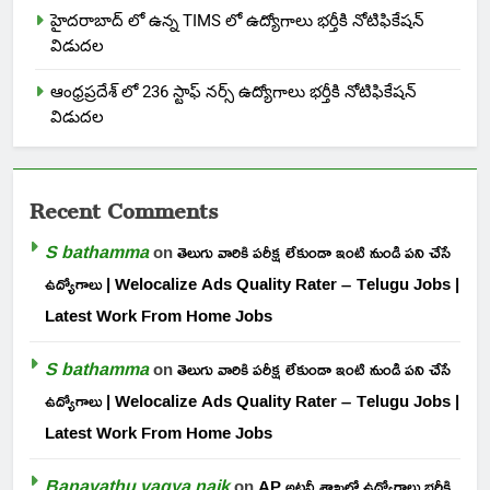
హైదరాబాద్ లో ఉన్న TIMS లో ఉద్యోగాలు భర్తీకి నోటిఫికేషన్
విడుదల
ఆంధ్రప్రదేశ్ లో 236 స్టాఫ్ నర్స్ ఉద్యోగాలు భర్తీకి నోటిఫికేషన్
విడుదల
Recent Comments
S bathamma
on
తెలుగు వారికి పరీక్ష లేకుండా ఇంటి నుండి పని చేసే
ఉద్యోగాలు | Welocalize Ads Quality Rater – Telugu Jobs |
Latest Work From Home Jobs
S bathamma
on
తెలుగు వారికి పరీక్ష లేకుండా ఇంటి నుండి పని చేసే
ఉద్యోగాలు | Welocalize Ads Quality Rater – Telugu Jobs |
Latest Work From Home Jobs
Banavathu vagya naik
on
AP అటవీ శాఖలో ఉద్యోగాలు భర్తీకి